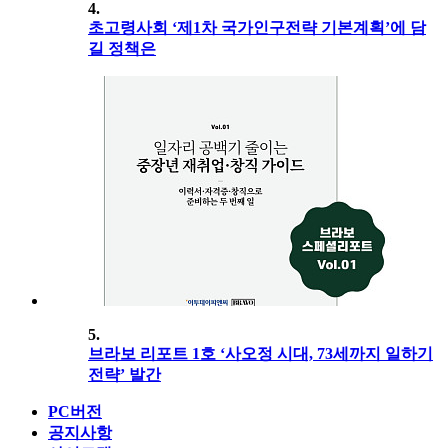
4.
초고령사회 ‘제1차 국가인구전략 기본계획’에 담
길 정책은
5.
브라보 리포트 1호 ‘사오정 시대, 73세까지 일하기
전략’ 발간
PC버전
공지사항