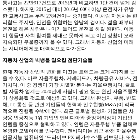
통사고는 22만917건으로 2015년과 비교하면 1만 건이 넘게 감
소했다. 하지만 2015년 대비 2016년 60대 이상 운전자가 유발
한 교통사고는 무려 2784건이나 증가했다. 이처럼 자동차는 편
리함도 주지만, 안전을 위협하는 양날의 검이다. 젊을 때부터
운전을 해온 사람은 나이가 들어도 운전을 하길 원한다. 이동
이 힘들면 사회 참여를 제대로 못하게 되고 이런 상황이 오래
지속되면 우울증까지 올 수 있다. 그래서 자동차 산업의 미래
는 시니어에게도 매력적으로 다가온다.
자동차 산업의 빅뱅을 일으킬 첨단기술들
현재 자동차 산업의 변화를 이끄는 트렌드는 크게 4가지를 꼽
을 수 있다. 바로 자율주행차, 커넥티드카, 차량공유 서비스, 전
기차다. 이 중 경쟁이 가장 치열한 분야는 자율주행차다. 글로
벌 자동차 업계는 2020년에 사람이 필요 없는 완전 자율주행차
가 상용화될 것으로 예상하고 있다. 그래서 완성차, 부품, 반도
체, IT, 통신 등 관련 기업들의 협력과 인수합병(M&A)이 적극
적으로 진행될 수밖에 없다. 최근 글로벌 완성차 기업들은 차
량용 인공지능 1위 기업인 엔비디아와 중앙처리장치 기업인
인텔을 중심으로 협력하고 있다. 인텔은 자율주행 부품 업체로
유명한 모빌아이를 인수했다. 엔비디아는 최근 완전 자율주행
인공지능 컴퓨터인 ‘드라이브 PX 페가수스’를 선보였다. 또한