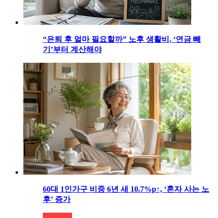
“은퇴 후 얼마 필요할까” 노후 생활비, ‘연금 빼
기’부터 계산해야
60대 1인가구 비중 6년 새 10.7%p↑, ‘혼자 사는 노
후’ 증가