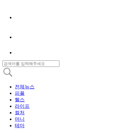
전체뉴스
피플
헬스
라이프
컬처
머니
테마