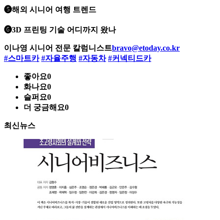
❺해외 시니어 여행 트렌드
❻3D 프린팅 기술 어디까지 왔나
이나영 시니어 전문 칼럼니스트
bravo@etoday.co.kr
#스마트카
#자율주행
#자동차
#커넥티드카
좋아요
0
화나요
0
슬퍼요
0
더 궁금해요
0
최신뉴스