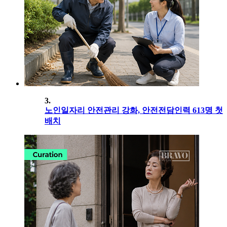
3.
노인일자리 안전관리 강화, 안전전담인력 613명 첫
배치