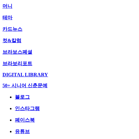
머니
테마
카드뉴스
컷&칼럼
브라보스페셜
브라보리포트
DIGITAL LIBRARY
50+ 시니어 신춘문예
블로그
인스타그램
페이스북
유튜브