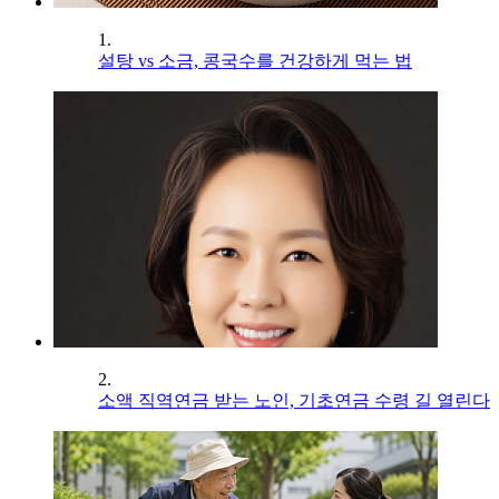
1.
설탕 vs 소금, 콩국수를 건강하게 먹는 법
2.
소액 직역연금 받는 노인, 기초연금 수령 길 열린다