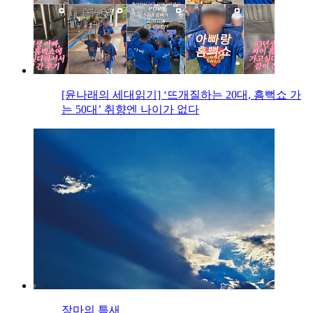
[윤나래의 세대읽기] ‘뜨개질하는 20대, 흠뻑쇼 가
는 50대’ 취향엔 나이가 없다
장마의 틈새