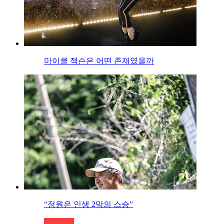
마이클 잭슨은 어떤 존재였을까
“정원은 인생 2막의 스승”