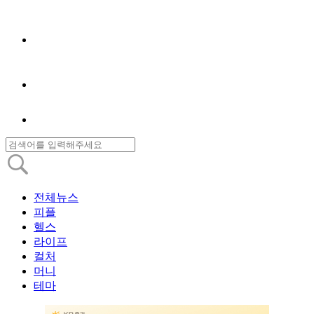
전체뉴스
피플
헬스
라이프
컬처
머니
테마