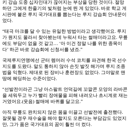
키 강습 도중 십자인대가 끊어지는 부상을 당한 것이다. 절망
하던 그에게 한줄기의 빛처럼 눈에 띈 게 있었다. 바로 학교 게
시판에 붙은 루지 국가대표를 뽑는다는 루지 강습회 안내문이
었다.
“태극 마크를 달 수 있는 유일한 방법이라고 생각했어요. 루지
가 뭔지도 몰라서 찾아봤는데 누워서 타는 썰매더라고요. 무릎
에도 부담이 없을 것 같고… ‘아 이건 정말 나를 위한 종목이
다’ 하곤 바로 강습회에 신청서를 냈죠.”
국제루지연맹에선 군터 렘머러 수석 코치를 파견해 한국 선수
지도를 도왔다. 말도 통하지 않아 손짓 발짓 해가며 루지 조종
법을 익혔다. 제대로 된 장비나 훈련장도 없었다. 그야말로 맨
땅에 헤딩하는 수준이었다.
“선발전이라곤 그냥 아스팔트 언덕길에 꼬깔콘 모양의 라바콘
을 세워두고 누가 빨리 장애물을 피해 내려오나 초시계로 재는
거였어요.(웃음) 썰매에 바퀴를 달고요.”
아직 무릎도 완치되지 않은 몸을 이끌고 선발전에 출전했다.
잘못될 경우 재수술을 해야 할지도 모른다는 부담감도 있었지
만, 그가 품은 국가대표의 꿈이 훨씬 더 컸다.