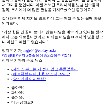
서 고마울 뿐입니다. 이젠 저보단 우리나라를 빛낼 선수들과
감독, 코치에게 더 많은 관심을 가져주셨으면 좋겠어요.”
썰매라면 이제 지겨울 법도 한데 그는 어쩔 수 없는 썰매 바보
인가보다.
“가장 힘든 건 끝이 보이지 않는 터널을 계속 가고 있다는 생각
에서 오는 외로움이었어요. 이제는 터널을 빠져나와 빛을 봤으
니 미련도 여한도 없습니다.”
정지은 기자
jungje94@etoday.co.kr
#강광배
#루지
#봅슬레이
#스켈레톤
#썰매
정지은 기자의 주요 뉴스
⌞
제임스 본드는 왜 젓지 않고 흔들었을까
⌞
혜성처럼 나타난 육상 스타, 장재근
⌞
당신에게 아지트란?
좋아요
0
화나요
0
슬퍼요
0
더 궁금해요
0