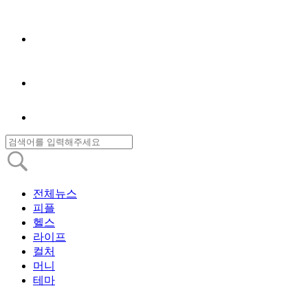
전체뉴스
피플
헬스
라이프
컬처
머니
테마