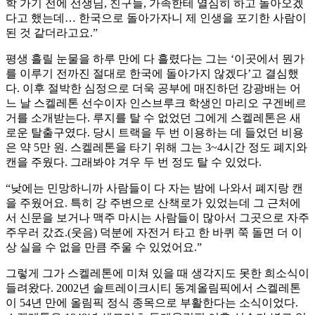
학 가기 전에 선생님, 친구들, 가족한테 열심히 하고 돌아오겠
다고 했는데… 한국으로 돌아가자니 제 인생을 포기한 사람이
된 것 같더라고요.”
평생 흘릴 눈물을 하루 만에 다 흘렸다는 그는 ‘이곳에서 뭔가
를 이루기 전까진 절대로 한국에 돌아가지 않겠다’고 결심했
다. 이후 절박한 심정으로 더욱 공부에 매진하던 강광배는 어
느 날 스켈레톤 선수이자 인스브루크 학생인 마리오 구겐베르
거를 소개받는다. 루지를 탈 수 없었던 그에게 스켈레톤은 새
로운 탈출구였다. 당시 트랙을 두 번 이용하는 데 들었던 비용
은 약 5만 원. 스켈레톤을 타기 위해 그는 3~4시간 정도 폐지와
캔을 주웠다. 그래봐야 겨우 두 번 정도 탈 수 있었다.
“낮에는 민망하니까 사람들이 다 자는 밤에 나와서 폐지랑 캔
을 주웠어요. 특히 강 주변으로 산책로가 있었는데 그 근처에
서 신문을 보거나 맥주 마시는 사람들이 많아서 그곳으로 자주
주우러 갔죠.(웃음) 덕분에 자전거 타고 한 바퀴 쭉 돌면 더 이
상 실을 수 없을 만큼 주울 수 있었어요.”
그렇게 그가 스켈레톤에 미쳐 있을 때 생각지도 못한 희소식이
들려왔다. 2002년 솔트레이크시티 동계올림픽에서 스켈레톤
이 54년 만에 올림픽 정식 종목으로 부활한다는 소식이었다.