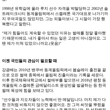
1998년 유학길에 올라 루지 선수 자격을 박탈당하고 2002년 솔
트레이크시티 동계올림픽에서 스켈레톤 국가대표로 나가기까
지 우여곡절도 많았지만, 그는 되돌아보니 그 시절이 가장 행
복했다고 말한다.
“제가 힘들어도 계속할 수 있었던 이유는 썰매를 정말 좋아했
기 때문이에요. 내가 좋아서 하는 일은 고생이 아니잖아요. 그
땐 제가 미쳐 있었으니까요.(웃음)”
이젠 국민들의 관심이 필요할 때
강광배는 2010년 밴쿠버 동계올림픽에서 봅슬레이 출전을 끝
으로 모든 썰매 종목에서 올림픽 진출이라는 기록을 세운다.
이후 한국체육대학교에서 썰매부를 맡으면서 2018년 평창 동
계올림픽 스켈레톤 금메달리스트 윤성빈을 발굴하는 등 한국
썰매 육성에 힘을 보태고 있다.
“선수들과 지도자들이 노력해서 딴 메달입니다. 마치 제가 다
한 것처럼 비춰지지 않으면 좋겠어요. 전 그저 씨앗을 뿌렸을
뿐이고 농사가 잘된 거죠. 얼마나 큰 행운입니까. 잘 성장해줘