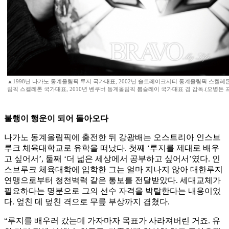
▲1998년 나가노 동계올림픽 루지 국가대표, 2002년 솔트레이크시티 동계올림픽 스켈레톤
림픽 스켈레톤 국가대표, 2010년 벤쿠버 동계올림픽 봅슬레이 국가대표 겸 감독.(오병돈 프리랜서 
불행이 행운이 되어 돌아오다
나가노 동계올림픽에 출전한 뒤 강광배는 오스트리아 인스브
루크 체육대학교로 유학을 떠났다. 첫째 ‘루지를 제대로 배우
고 싶어서’, 둘째 ‘더 넓은 세상에서 공부하고 싶어서’였다. 인
스브루크 체육대학에 입학한 그는 얼마 지나지 않아 대한루지
연맹으로부터 청천벽력 같은 통보를 전달받았다. 세대교체가
필요하다는 명분으로 그의 선수 자격을 박탈한다는 내용이었
다. 엎친 데 덮친 격으로 무릎 부상까지 겹쳤다.
“루지를 배우러 갔는데 가자마자 목표가 사라져버린 거죠. 유