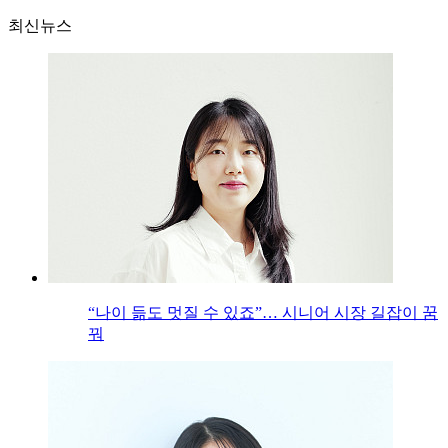
최신뉴스
“나이 듦도 멋질 수 있죠”… 시니어 시장 길잡이 꿈
꿔