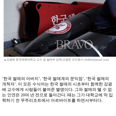
▲강광배 한국체육대학교 교수 겸 썰매부 감독(오병돈 프리랜서 obdlife@gmail.com)
‘한국 썰매의 아버지’, ‘한국 썰매계의 문익점’, ‘한국 썰매의
개척자’. 이 모든 수식어는 한국 썰매의 시초부터 함께한 강광
배 교수에게 사람들이 붙여준 별명이다. 그와 썰매의 뗄 수 없
는 인연은 20여 년 전으로 돌아간다. 때는 그가 대학교에 막 입
학하기 전 무주리조트에서 아르바이트를 하면서부터다.