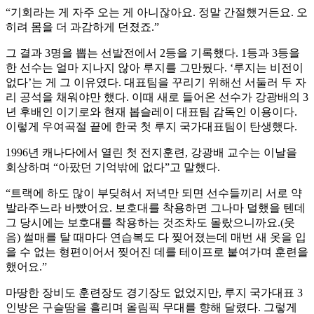
“기회라는 게 자주 오는 게 아니잖아요. 정말 간절했거든요. 오
히려 몸을 더 과감하게 던졌죠.”
그 결과 3명을 뽑는 선발전에서 2등을 기록했다. 1등과 3등을
한 선수는 얼마 지나지 않아 루지를 그만뒀다. ‘루지는 비전이
없다’는 게 그 이유였다. 대표팀을 꾸리기 위해선 서둘러 두 자
리 공석을 채워야만 했다. 이때 새로 들어온 선수가 강광배의 3
년 후배인 이기로와 현재 봅슬레이 대표팀 감독인 이용이다.
이렇게 우여곡절 끝에 한국 첫 루지 국가대표팀이 탄생했다.
1996년 캐나다에서 열린 첫 전지훈련, 강광배 교수는 이날을
회상하며 “아팠던 기억밖에 없다”고 말했다.
“트랙에 하도 많이 부딪혀서 저녁만 되면 선수들끼리 서로 약
발라주느라 바빴어요. 보호대를 착용하면 그나마 덜했을 텐데
그 당시에는 보호대를 착용하는 것조차도 몰랐으니까요.(웃
음) 썰매를 탈 때마다 연습복도 다 찢어졌는데 매번 새 옷을 입
을 수 없는 형편이어서 찢어진 데를 테이프로 붙여가며 훈련을
했어요.”
마땅한 장비도 훈련장도 경기장도 없었지만, 루지 국가대표 3
인방은 구슬땀을 흘리며 올림픽 무대를 향해 달렸다. 그렇게