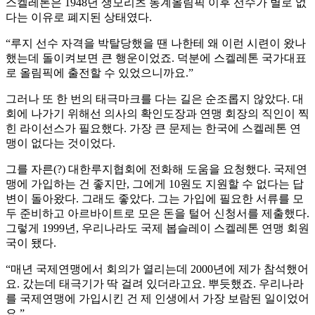
스켈레톤은 1948년 생모리츠 동계올림픽 이후 선수가 별로 없
다는 이유로 폐지된 상태였다.
“루지 선수 자격을 박탈당했을 땐 나한테 왜 이런 시련이 왔나
했는데 돌이켜보면 큰 행운이었죠. 덕분에 스켈레톤 국가대표
로 올림픽에 출전할 수 있었으니까요.”
그러나 또 한 번의 태극마크를 다는 길은 순조롭지 않았다. 대
회에 나가기 위해선 의사의 확인도장과 연맹 회장의 직인이 찍
힌 라이선스가 필요했다. 가장 큰 문제는 한국에 스켈레톤 연
맹이 없다는 것이었다.
그를 자른(?) 대한루지협회에 전화해 도움을 요청했다. 국제연
맹에 가입하는 건 좋지만, 그에게 10원도 지원할 수 없다는 답
변이 돌아왔다. 그래도 좋았다. 그는 가입에 필요한 서류를 모
두 준비하고 아르바이트로 모은 돈을 털어 신청서를 제출했다.
그렇게 1999년, 우리나라도 국제 봅슬레이 스켈레톤 연맹 회원
국이 됐다.
“매년 국제연맹에서 회의가 열리는데 2000년에 제가 참석했어
요. 갔는데 태극기가 딱 걸려 있더라고요. 뿌듯했죠. 우리나라
를 국제연맹에 가입시킨 건 제 인생에서 가장 보람된 일이었어
요.”