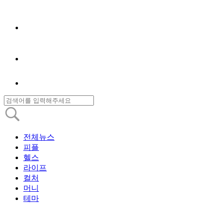
전체뉴스
피플
헬스
라이프
컬처
머니
테마