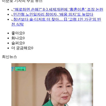
이준호 기자의 주요 뉴스
⌞
“해로하면 손해?” 8·3 세제개편에 ‘황혼이혼’ 조장 논란
⌞
민간형 노인일자리 참여자, ‘배움 의지’도 높았다
⌞
청년보다 술·디저트 더 찾아… 日 '고령 1인 가구'의 반
전 식탁
좋아요
0
화나요
0
슬퍼요
0
더 궁금해요
0
최신뉴스