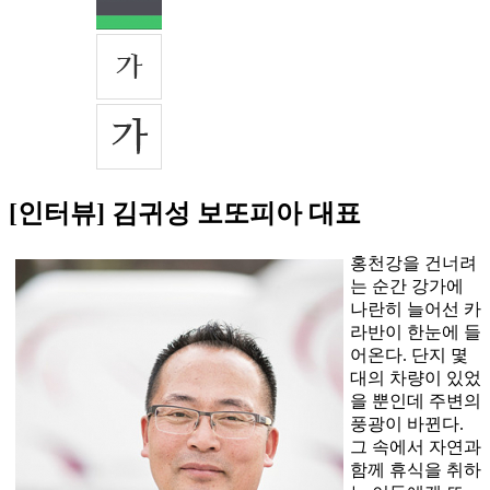
[인터뷰] 김귀성 보또피아 대표
홍천강을 건너려
는 순간 강가에
나란히 늘어선 카
라반이 한눈에 들
어온다. 단지 몇
대의 차량이 있었
을 뿐인데 주변의
풍광이 바뀐다.
그 속에서 자연과
함께 휴식을 취하