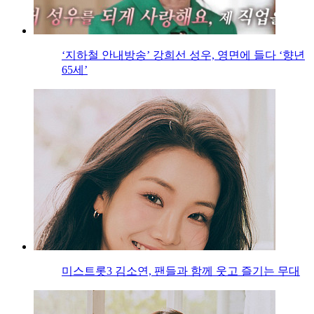
‘지하철 안내방송’ 강희선 성우, 영면에 들다 ‘향년
65세’
미스트롯3 김소연, 팬들과 함께 웃고 즐기는 무대