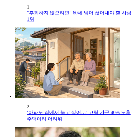
1.
"후회하지 않으려면" 60세 넘어 끊어내야 할 사람
1위
2.
‘아파도 집에서 늙고 싶어…’ 고령 가구 40% 노후
주택이라 어려워