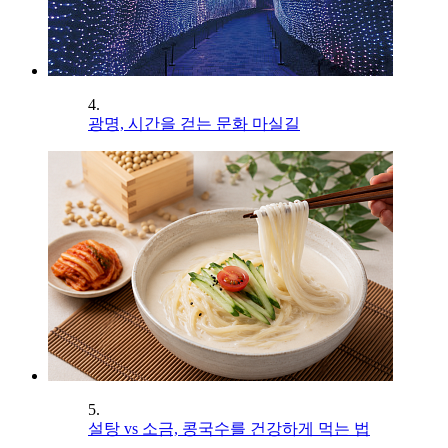
4.
광명, 시간을 걷는 문화 마실길
5.
설탕 vs 소금, 콩국수를 건강하게 먹는 법