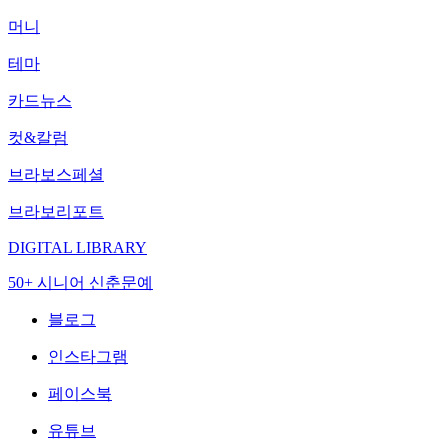
머니
테마
카드뉴스
컷&칼럼
브라보스페셜
브라보리포트
DIGITAL LIBRARY
50+ 시니어 신춘문예
블로그
인스타그램
페이스북
유튜브