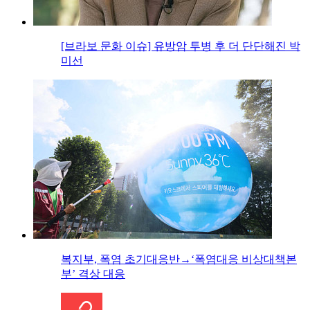
[브라보 문화 이슈] 유방암 투병 후 더 단단해진 박
미선
복지부, 폭염 초기대응반→‘폭염대응 비상대책본
부’ 격상 대응