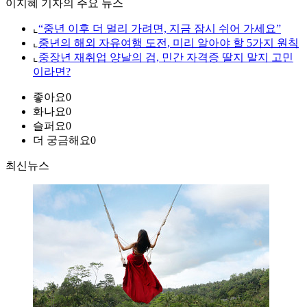
이지혜 기자의 주요 뉴스
⌞
“중년 이후 더 멀리 가려면, 지금 잠시 쉬어 가세요”
⌞
중년의 해외 자유여행 도전, 미리 알아야 할 5가지 원칙
⌞
중장년 재취업 양날의 검, 민간 자격증 딸지 말지 고민
이라면?
좋아요
0
화나요
0
슬퍼요
0
더 궁금해요
0
최신뉴스