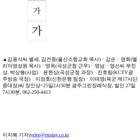
▲김용식씨 별세, 김건중(울산소항교회 목사)ㆍ갑순ㆍ영희(엘
리아영성원 목사)ㆍ영옥(곡성군청 근무)ㆍ영남ㆍ영선씨 부친
상, 박상봉(사업)ㆍ윤현상(곡성군청 과장)ㆍ진호림(KCTV광
주방송 국장)ㆍ이정호(신한은행 팀장)ㆍ이태영(육군 제17사단
중대장)씨 장인상=25일2시50분 광주그린장례식장, 발인 27일
7시30분, 062-250-4413
이지혜 기자
jyelee@etoday.co.kr