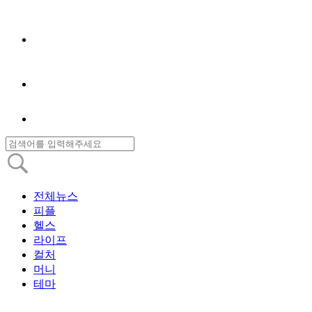
전체뉴스
피플
헬스
라이프
컬처
머니
테마