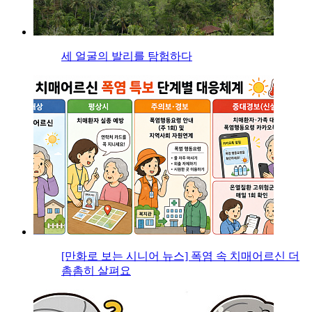
세 얼굴의 발리를 탐험하다
[만화로 보는 시니어 뉴스] 폭염 속 치매어르신 더
촘촘히 살펴요