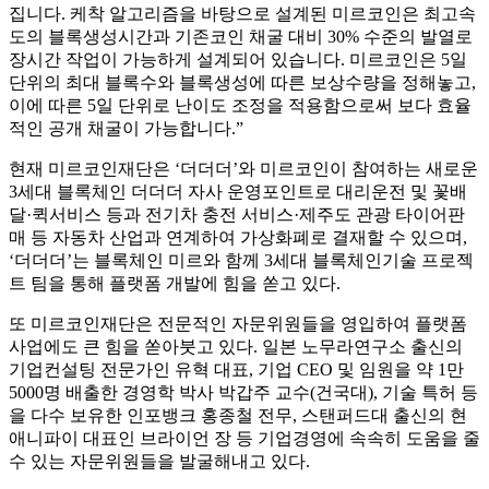
집니다. 케착 알고리즘을 바탕으로 설계된 미르코인은 최고속
도의 블록생성시간과 기존코인 채굴 대비 30% 수준의 발열로
장시간 작업이 가능하게 설계되어 있습니다. 미르코인은 5일
단위의 최대 블록수와 블록생성에 따른 보상수량을 정해놓고,
이에 따른 5일 단위로 난이도 조정을 적용함으로써 보다 효율
적인 공개 채굴이 가능합니다.”
현재 미르코인재단은 ‘더더더’와 미르코인이 참여하는 새로운
3세대 블록체인 더더더 자사 운영포인트로 대리운전 및 꽃배
달·퀵서비스 등과 전기차 충전 서비스·제주도 관광 타이어판
매 등 자동차 산업과 연계하여 가상화폐로 결재할 수 있으며,
‘더더더’는 블록체인 미르와 함께 3세대 블록체인기술 프로젝
트 팀을 통해 플랫폼 개발에 힘을 쏟고 있다.
또 미르코인재단은 전문적인 자문위원들을 영입하여 플랫폼
사업에도 큰 힘을 쏟아붓고 있다. 일본 노무라연구소 출신의
기업컨설팅 전문가인 유혁 대표, 기업 CEO 및 임원을 약 1만
5000명 배출한 경영학 박사 박갑주 교수(건국대), 기술 특허 등
을 다수 보유한 인포뱅크 홍종철 전무, 스탠퍼드대 출신의 현
애니파이 대표인 브라이언 장 등 기업경영에 속속히 도움을 줄
수 있는 자문위원들을 발굴해내고 있다.