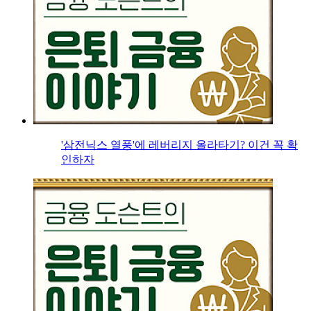
'삼전닉스 열풍'에 레버리지 올라타기? 이건 꼭 확
인하자