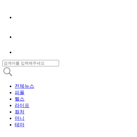
전체뉴스
피플
헬스
라이프
컬처
머니
테마