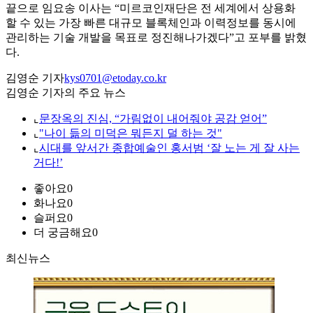
끝으로 임요송 이사는 “미르코인재단은 전 세계에서 상용화
할 수 있는 가장 빠른 대규모 블록체인과 이력정보를 동시에
관리하는 기술 개발을 목표로 정진해나가겠다”고 포부를 밝혔
다.
김영순 기자
kys0701@etoday.co.kr
김영순 기자의 주요 뉴스
⌞
문장옥의 진심, “가림없이 내어줘야 공감 얻어”
⌞
"나이 듦의 미덕은 뭐든지 덜 하는 것"
⌞
시대를 앞서간 종합예술인 홍서범 ‘잘 노는 게 잘 사는
거다!’
좋아요
0
화나요
0
슬퍼요
0
더 궁금해요
0
최신뉴스