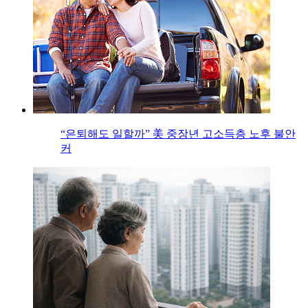
“은퇴해도 일할까” 美 중장년 고소득층 노후 불안
커