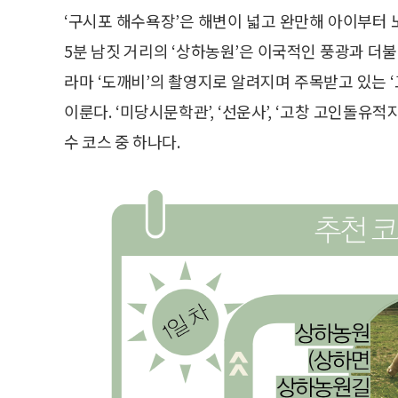
‘구시포 해수욕장’은 해변이 넓고 완만해 아이부터
5분 남짓 거리의 ‘상하농원’은 이국적인 풍광과 더불어
라마 ‘도깨비’의 촬영지로 알려지며 주목받고 있는
이룬다. ‘미당시문학관’, ‘선운사’, ‘고창 고인돌유
수 코스 중 하나다.