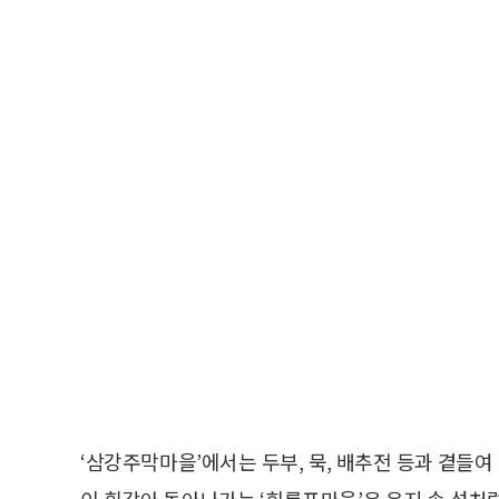
‘삼강주막마을’에서는 두부, 묵, 배추전 등과 곁들여
이 휘감아 돌아나가는 ‘회룡포마을’은 육지 속 섬처