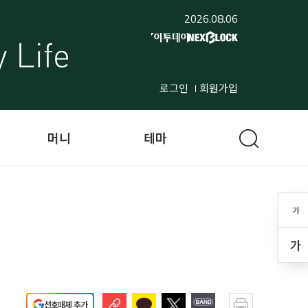
2026.08.06
로그인
회원가입
머니
테마
가
가
선호매체 추가