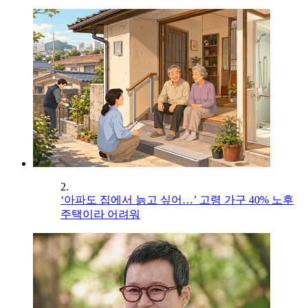
2.
‘아파도 집에서 늙고 싶어…’ 고령 가구 40% 노후
주택이라 어려워