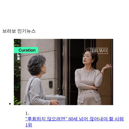
브라보 인기뉴스
1.
"후회하지 않으려면" 60세 넘어 끊어내야 할 사람
1위