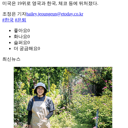
미국은 19위로 영국과 한국, 체코 등에 뒤처졌다.
조정은 기자
hailey.jeoungeun@etoday.co.kr
#한국
#은퇴
좋아요
0
화나요
0
슬퍼요
0
더 궁금해요
0
최신뉴스