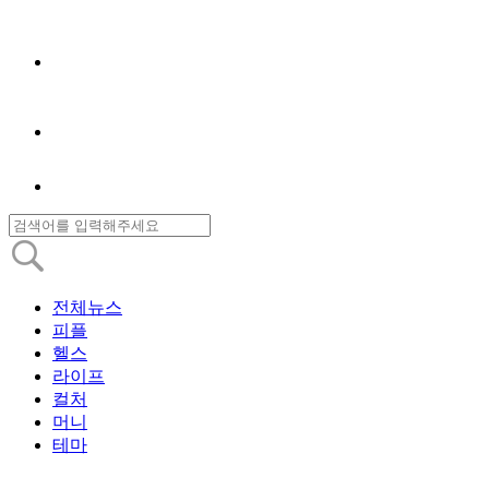
전체뉴스
피플
헬스
라이프
컬처
머니
테마