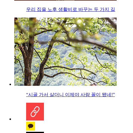
우리 집을 노후 생활비로 바꾸는 두 가지 길
“시골 가서 살더니 이제야 사람 꼴이 됐네!”