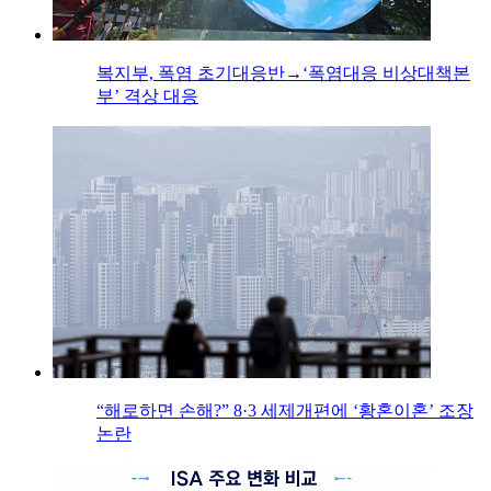
복지부, 폭염 초기대응반→‘폭염대응 비상대책본
부’ 격상 대응
“해로하면 손해?” 8·3 세제개편에 ‘황혼이혼’ 조장
논란