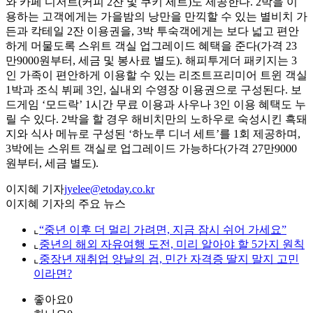
와 카페 디저트(커피 2잔 및 쿠키 세트)도 제공한다. 2박을 이
용하는 고객에게는 가을밤의 낭만을 만끽할 수 있는 별비치 가
든과 칵테일 2잔 이용권을, 3박 투숙객에게는 보다 넓고 편안
하게 머물도록 스위트 객실 업그레이드 혜택을 준다(가격 23
만9000원부터, 세금 및 봉사료 별도). 해피투게더 패키지는 3
인 가족이 편안하게 이용할 수 있는 리조트프리미어 트윈 객실
1박과 조식 뷔페 3인, 실내외 수영장 이용권으로 구성된다. 보
드게임 ‘모드락’ 1시간 무료 이용과 사우나 3인 이용 혜택도 누
릴 수 있다. 2박을 할 경우 해비치만의 노하우로 숙성시킨 흑돼
지와 식사 메뉴로 구성된 ‘하노루 디너 세트’를 1회 제공하며,
3박에는 스위트 객실로 업그레이드 가능하다(가격 27만9000
원부터, 세금 별도).
이지혜 기자
jyelee@etoday.co.kr
이지혜 기자의 주요 뉴스
⌞
“중년 이후 더 멀리 가려면, 지금 잠시 쉬어 가세요”
⌞
중년의 해외 자유여행 도전, 미리 알아야 할 5가지 원칙
⌞
중장년 재취업 양날의 검, 민간 자격증 딸지 말지 고민
이라면?
좋아요
0