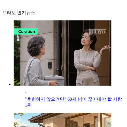
브라보 인기뉴스
1.
"후회하지 않으려면" 60세 넘어 끊어내야 할 사람
1위