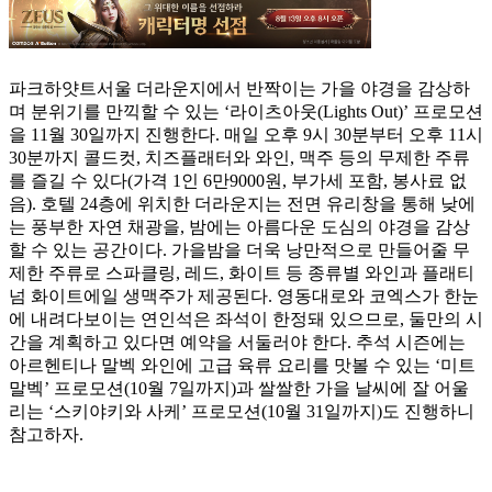
파크하얏트서울 더라운지에서 반짝이는 가을 야경을 감상하
며 분위기를 만끽할 수 있는 ‘라이츠아웃(Lights Out)’ 프로모션
을 11월 30일까지 진행한다. 매일 오후 9시 30분부터 오후 11시
30분까지 콜드컷, 치즈플래터와 와인, 맥주 등의 무제한 주류
를 즐길 수 있다(가격 1인 6만9000원, 부가세 포함, 봉사료 없
음). 호텔 24층에 위치한 더라운지는 전면 유리창을 통해 낮에
는 풍부한 자연 채광을, 밤에는 아름다운 도심의 야경을 감상
할 수 있는 공간이다. 가을밤을 더욱 낭만적으로 만들어줄 무
제한 주류로 스파클링, 레드, 화이트 등 종류별 와인과 플래티
넘 화이트에일 생맥주가 제공된다. 영동대로와 코엑스가 한눈
에 내려다보이는 연인석은 좌석이 한정돼 있으므로, 둘만의 시
간을 계획하고 있다면 예약을 서둘러야 한다. 추석 시즌에는
아르헨티나 말벡 와인에 고급 육류 요리를 맛볼 수 있는 ‘미트
말벡’ 프로모션(10월 7일까지)과 쌀쌀한 가을 날씨에 잘 어울
리는 ‘스키야키와 사케’ 프로모션(10월 31일까지)도 진행하니
참고하자.