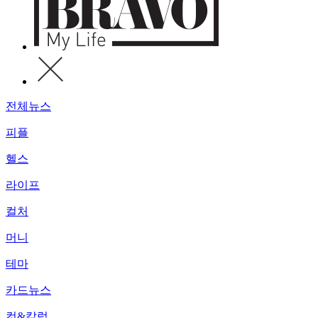
전체뉴스
피플
헬스
라이프
컬처
머니
테마
카드뉴스
컷&칼럼