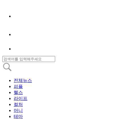
전체뉴스
피플
헬스
라이프
컬처
머니
테마