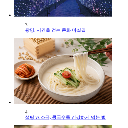
3.
광명, 시간을 걷는 문화 마실길
4.
설탕 vs 소금, 콩국수를 건강하게 먹는 법