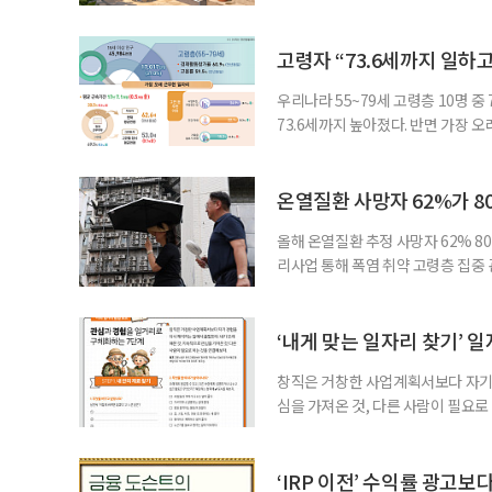
공급에 무게가 실려 있다. 통합돌봄
지원 체계를 구축해야 한다는 제언이 
여름호에 실린 ‘통합돌봄 시행에 따른
고령자 “73.6세까지 일하고
우리나라 55~79세 고령층 10명 
73.6세까지 높아졌다. 반면 가장 
뒤에도 상당 기간 일해야 하는 고령층
처가 5일 발표한 ‘2026년 5월 경
7000명으로, 1년 전보다 57만 명
온열질환 사망자 62%가 8
올해 온열질환 추정 사망자 62% 8
리사업 통해 폭염 취약 고령층 집중
나타났다. 이에 정부가 전국 보건소
에 따르면 5월 15일부터 이달 4일
고령층은 825명(33.8%), 80세 
‘내게 맞는 일자리 찾기’ 
창직은 거창한 사업계획서보다 자기 
심을 가져온 것, 다른 사람이 필요로
for 5060 창직사례집’을 바탕으로 ‘
싶었나요? ▷ 내가 살아오며 ‘이렇게 바
2._______________ 3._____
‘IRP 이전’ 수익률 광고보