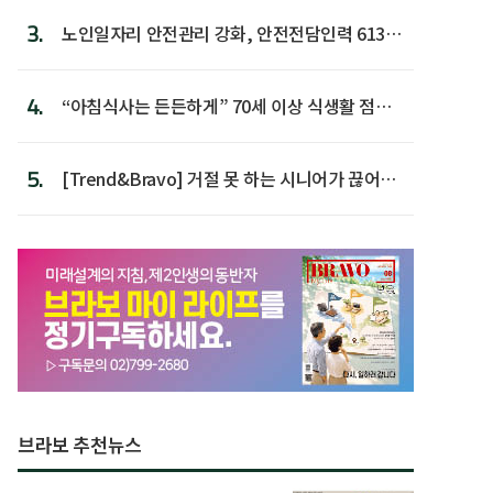
3.
노인일자리 안전관리 강화, 안전전담인력 613명
첫 배치
4.
“아침식사는 든든하게” 70세 이상 식생활 점수
가장 높아
5.
[Trend&Bravo] 거절 못 하는 시니어가 끊어야
할 행동 5
브라보 추천뉴스