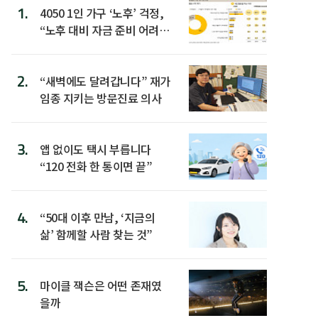
1.
4050 1인 가구 ‘노후’ 걱정,
“노후 대비 자금 준비 어려
워”
2.
“새벽에도 달려갑니다” 재가
임종 지키는 방문진료 의사
3.
앱 없이도 택시 부릅니다
“120 전화 한 통이면 끝”
4.
“50대 이후 만남, ‘지금의
삶’ 함께할 사람 찾는 것”
5.
마이클 잭슨은 어떤 존재였
을까