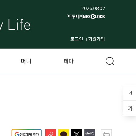
2026.08.07
로그인
회원가입
머니
테마
가
가
선호매체 추가