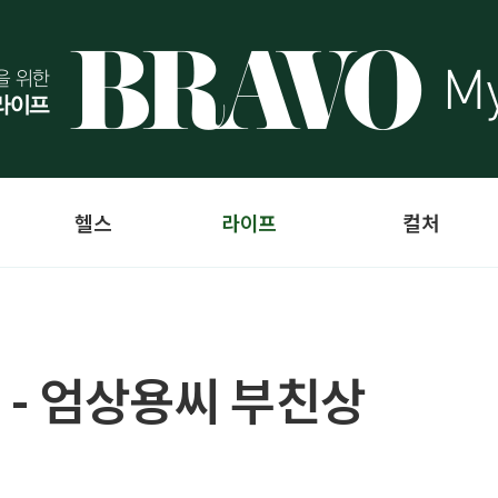
헬스
라이프
컬처
 - 엄상용씨 부친상