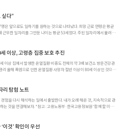
 시행을 계기로 집수리부터 퇴원 후 임시 거처, 방문 돌봄까지 연결하는 주거
나왔다. 6일 건축공간연구원(AURI)이 발간한 ‘건축과 도시 공간’ 2026년
 고령자 주거-돌봄 협업 체계 구축 방안’ 보고서는 고
 싶다”
중 7명은 앞으로도 일하기를 원하는 것으로 나타났다. 희망 근로 연령은 평균
오래 근무한 일자리를 그만둔 나이는 평균 53세였다. 주된 일자리에서 물러난
의 현실이 통계로 확인됐다. 고령층 취업자 1012만 5000명 국가데이터
제활동인구조사 고령층 부가조사 결과’에 따르면 55~79세 인구는 1701만
 증가했다. 15세 이상 인구에서 차지하는 비중은
0세 이상, 고령층 집중 보호 추진
0세 이상 집에서 발생한 온열질환 비중도 전체의 약 3배 보건소 방문건강관
 관리 올해 폭염으로 인한 온열질환 사망자 절반 이상이 80세 이상인 것으로
 방문건강관리사업을 통해 80세 이상 고령자 보호를 추진한다. 6일 복지부
까지 질병관리청으로 신고된 온열질환자는 총 2441명으로 이 중 65세 이상
이상은 300명(12.3%)으로 집계됐다. 연령별 환자 수
일자리 탐험 노트
경험을 다시 해석하는 일에서 출발한다. 내가 오래 해온 것, 지속적으로 관
 하는 것을 연결해보자. *참고 : 고용노동부·한국고용정보원 ‘함께 할 미래
브라보 마이 라이프’ 재구성. STEP 1. 내 안의 재료 찾기 1. 무엇을 바꾸고
뀌면 좋겠다’고 느낀 일은? 1._______________
__________ ▷ 그중 내가 직접 해볼 만
다 ‘이것’ 확인이 우선