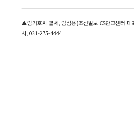
▲엄기호씨 별세, 엄삼용(조선일보 CS관교센터 대표
시, 031-275-4444