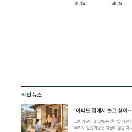
좋아요
화나요
최신 뉴스
‘아파도 집에서 늙고 싶어…
고령가구의 87.2%는 건강할 때 현
빠져도 절반가량은 지금의 집을 떠나