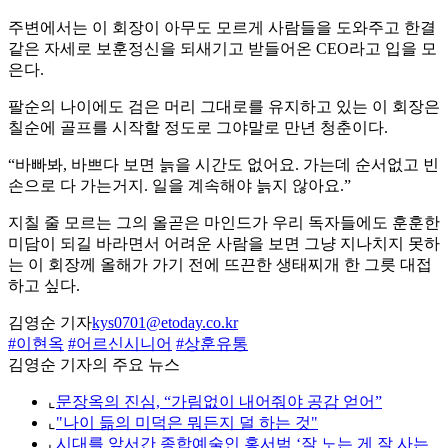
주변에서는 이 회장이 아무도 모르게 사람들을 도와주고 한결
같은 자세로 보훈정신을 되새기고 받들어온 CEO라고 입을 모
은다.
팔순의 나이에도 검은 머리 그대로를 유지하고 있는 이 회장은
칠순에 골프를 시작할 정도로 그야말로 만년 청춘이다.
“바빠봐, 바쁘다 보면 늙을 시간도 없어요. 가는데 순서없고 빈
손으로 다 가는거지. 일을 계속해야 늙지 않아요.”
지칠 줄 모르는 그의 올곧은 마인드가 우리 독자들에도 훈훈한
미담이 되길 바라면서 어려운 사람을 보면 그냥 지나치지 못하
는 이 회장께 올해가 가기 전에 뜨끈한 생태찌개 한 그릇 대접
하고 싶다.
김영순 기자
kys0701@etoday.co.kr
#이현옥
#어르신시니어
#상훈유통
김영순 기자의 주요 뉴스
⌞
문장옥의 진심, “가림없이 내어줘야 공감 얻어”
⌞
"나이 듦의 미덕은 뭐든지 덜 하는 것"
⌞
시대를 앞서간 종합예술인 홍서범 ‘잘 노는 게 잘 사는