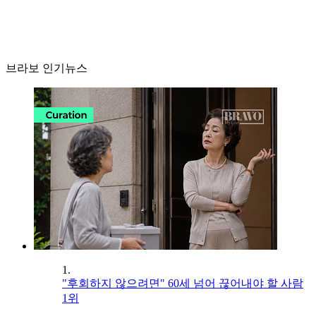
브라보 인기뉴스
1.
"후회하지 않으려면" 60세 넘어 끊어내야 할 사람
1위