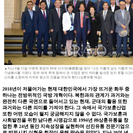
▲지난 9월 15일 이현옥 회장의 80세 산수연(傘壽宴)을 맞아 ‘나도 이롭게 남도 이롭게
기념행사를 가졌다. 정계·재계·학계 등에서 온 수많은 분이 자리를 빛내준 잊지 못할 시간
신의를 소중하게 지켜온 평소의 인품을 엿보게 했다.(상훈유통 제공)
2018년이 저물어가는 현재 대한민국에서 가장 뜨거운 화두 중
하나는 전방위적인 국방 개혁이다. 북한과의 관계가 과거와는
완전히 다른 국면으로 들어서고 있는 현재, 군대의 활용 또한
과거와는 다른 의미를 가져야 한다. 그 속에서 국가보훈산업
또한 어떤 모습이 될지 궁금해지지 않을 수 없다. 국가보훈과
사회발전을 위한 남다른 사명감으로 1994년 ㈜상훈유통을 창
업한 후 24년 동안 지속성장을 실현하며 선진유통 전문기업으
로 발전시킨 이현옥 회장이 올해 팔순을 맞았다. 지난 20여 년