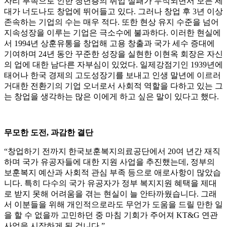
자리 부족으로 인한 청년층의 취업 실패가 누적되면서 모든 세
대가 너도나도 창업에 뛰어들고 있다. 그러나 창업 후 3년 이상
존속하는 기업의 수는 매우 적다. 또한 현상 유지 수준을 넘어
지속성장을 이루는 기업은 극소수에 불과하다. 이러한 현실에
서 1994년 상훈유통을 창업해 고용 창출과 국가 세수 증대에
기여하며 24년 동안 꾸준한 성장을 실현한 이현옥 회장은 자신
의 업에 대한 남다른 자부심이 있었다. 일제강점기인 1939년에
태어나 한국 경제의 고도성장기를 보내고 인생 말년에 이르러
거대한 전환기의 기업 오너로서 사회적 역할을 다하고 있는 그
는 창업을 생각하는 많은 이에게 하고 싶은 말이 있다고 했다.
무모한 도전, 과감한 결단
“창업하기 전까지 한국보훈복지의료공단에서 20여 년간 재직
하며 국가 유공자들에 대한 지원 사업을 추진했는데, 정부의
보훈복지 예산과 사회적 관심 부족 등으로 애로사항이 많았습
니다. 특히 다수의 국가 유공자가 정부 복지지원 혜택을 제대
로 받지 못해 어려움을 겪는 현실이 늘 안타까웠습니다. 그래
서 이분들을 위해 개인적으로라도 무언가 도움을 드릴 만한 일
을 할 수 없을까 고민하던 중 마침 기회가 주어져 KT&G 연관
사업을 시작하게 된 겁니다.”