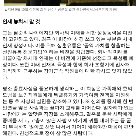
▲지난 9월 15일 이현옥 회장 산수기념문집 발간 축하연에서.(상훈유통 제공)
인재 놓치지 말 것
그는 팔순의 나이이지만 회사의 미래를 위한 성장동력을 여전
히 고민하고 있다. 최근 이 회장이 신경 쓰고 있는 부분은 사내
인재 양성이다. 이를 위해 상훈유통은 ‘공익 가치를 창출하는
선진유통 전문기업’이라는 비전을 정립했다. 회사의 미래를
이끌어갈 차세대 인재는 이 비전에 기준해 선정되고 육성될 예
정이다. 또한 미래 인재의 육성과 함께 회사 초창기에 입사해
아직까지 근무하는 장기근속 직원들에 대한 감사도 잊지 않았
다.
평소 충효사상을 중요하게 생각하는 이 회장은 가족애와 효의
모범을 보인직원들에게 특별휴가와 가족여행 전액을 지원하
는 등 효 사상의 실천을 강조하고 있다. 또 신의를 중시해 한 번
인연을 맺은 사람과는 끝까지 교류를 이어간다. 일자리가 없는
사람에게는 알맞은 직장을 소개해주고, 결혼을 못한 사람에게
중매를 서고, 고충이 많은 사람 이야기에 귀를 내어주는 등 굳
이 부탁하지 않아도 선뜻 나서서 기어이 해줘야만 마음이 편안
해진다. 천성적으로 정이 참 많은 사람이다.