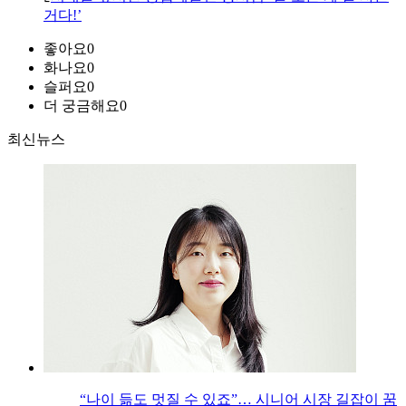
거다!’
좋아요
0
화나요
0
슬퍼요
0
더 궁금해요
0
최신뉴스
“나이 듦도 멋질 수 있죠”… 시니어 시장 길잡이 꿈