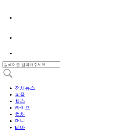
전체뉴스
피플
헬스
라이프
컬처
머니
테마