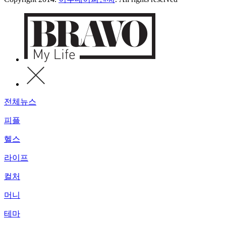
전체뉴스
피플
헬스
라이프
컬처
머니
테마