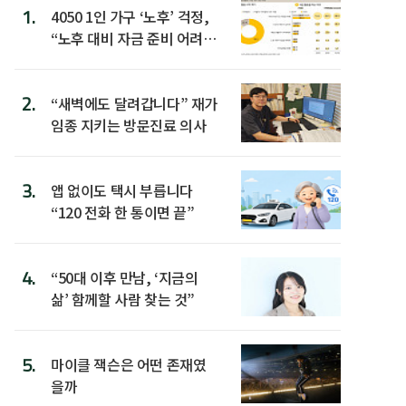
1.
4050 1인 가구 ‘노후’ 걱정,
“노후 대비 자금 준비 어려
워”
2.
“새벽에도 달려갑니다” 재가
임종 지키는 방문진료 의사
3.
앱 없이도 택시 부릅니다
“120 전화 한 통이면 끝”
4.
“50대 이후 만남, ‘지금의
삶’ 함께할 사람 찾는 것”
5.
마이클 잭슨은 어떤 존재였
을까