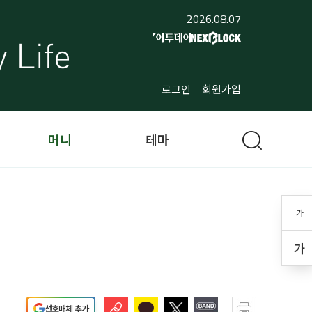
2026.08.07
로그인
회원가입
머니
테마
가
가
선호매체 추가