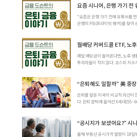
투자자라면 반드시 알아야 할 핵심 위
요즘 시니어, 은행 가기 전
“요즘은 은행 가기 전에 유튜브를 먼
은행의 PB(프라이빗 뱅커)를 찾아 
금리 상품에 가입하는 방식이었다. 
에 가입하면 비교적 안전하다고 여겼
브에서 정보를 서울에 사는 60대 A
월배당 커버드콜 ETF, 노
매달 배당금이 들어온다면, 노후 생
투자자들이 적지 않다. 코스피 지수가
르락내리락 롤러코스터를 타고 있다.
성이 이어질수록, 주가 움직임에 덜
에서도 월배당 커버드콜 ETF는 은
“은퇴해도 일할까” 美 중장
은퇴를 앞둔 미국의 비교적 자산이
다. 은퇴 문턱에 들어선 X세대(55
더 컸고, 연금이 없는 데 따른 박탈
비가 더는 “얼마를 모았느냐”에만 
고 있다는 뜻으로 읽힌다. 지난 1
“공시지가 보셨어요?” 시
올해 부동산 공시가격 열람이 18일