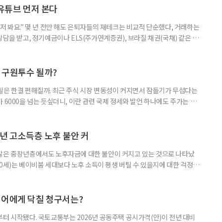
험 요소를 짚어본다. 수익도 2배, 손실도 2배… 레버리지의 두 얼
 유튜브 먼저 본다
저 봐요.” 몇 년 전만 해도 은퇴자들의 재테크는 비교적 단순했다, 거래하는
상담을 받고, 정기예금이나 ELS(주가연계증권), 브라질 채권(국채) 같은 고
투자 정보 역시 은행 영업점에서 얻는 경우가 많았다. 직원이 추천하는 상품
고, 증권사보다는 은행을 더 편안하게 느끼기도 했다. 은행 창구 대신 유튜
 씨는 최근 IRP(개인형퇴직연금) 계좌를 직접 손보기 시작했
후 구원투수 될까?
활은 한결 편해질까. 최근 주식 시장 변동성이 커지면서 잠들기가 무섭다는
 6000을 넘는 듯싶더니, 이란 관련 국제 정세와 발언 하나에도 주가는 오
 직접 투자로 수익을 내려던 이들은 오히려 불안감이 커졌다. 이처럼 변동
 민감하면서 일정한 현금흐름을 기대할 수 있는 상품에 관심이 쏠린다. 그중
퇴자와 은퇴를 앞둔 이들에게 ‘매달 들어오는 돈’이라는 점에서 다시 주목
년 고소득층 노후 불안 커
 많은 중장년층에서도 노후자금에 대한 불안이 커지고 있는 것으로 나타났
~60세)는 베이비붐 세대보다 노후 소득이 평생 버틸 수 있을지에 대한 걱정이
감과 은퇴 후 재취업 가능성에 대한 우려도 더 크게 나타났다. 이들의 은퇴 준
머물지 않고, 그 자산을 어떻게 평생 소득으로 바꿀 것인가의 문제로 옮겨가
일 미국의 은퇴보장 전문 보험·금융회사 글로벌애틀랜틱이 발표한 ‘
니어에게 닥칠 청구서는?
부터 시작됐다. 국토교통부는 2026년 공동주택 공시가격(안)이 전년 대비