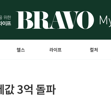
헬스
라이프
컬처
세값 3억 돌파