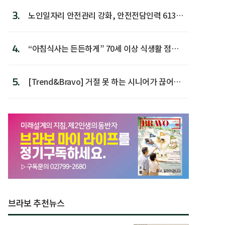
3.
노인일자리 안전관리 강화, 안전전담인력 613명
첫 배치
4.
“아침식사는 든든하게” 70세 이상 식생활 점수
가장 높아
5.
[Trend&Bravo] 거절 못 하는 시니어가 끊어야
할 행동 5
브라보 추천뉴스