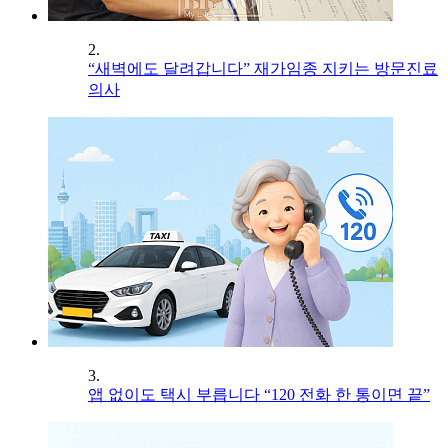
2.
“새벽에도 달려갑니다” 재가임종 지키는 방문진료
의사
3.
앱 없이도 택시 부릅니다 “120 전화 한 통이면 끝”