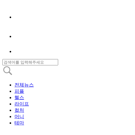
전체뉴스
피플
헬스
라이프
컬처
머니
테마