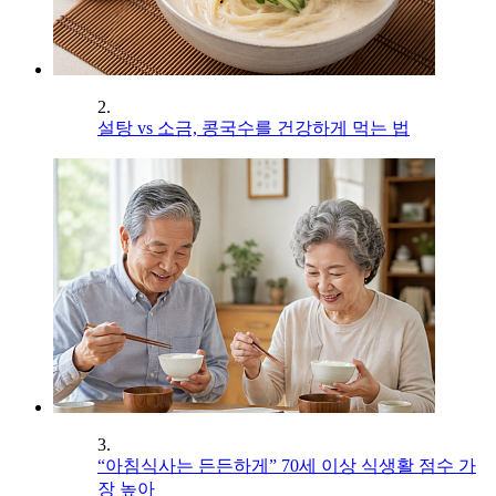
2.
설탕 vs 소금, 콩국수를 건강하게 먹는 법
3.
“아침식사는 든든하게” 70세 이상 식생활 점수 가
장 높아