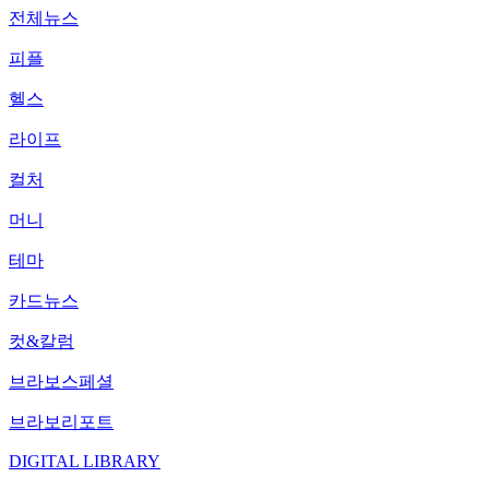
전체뉴스
피플
헬스
라이프
컬처
머니
테마
카드뉴스
컷&칼럼
브라보스페셜
브라보리포트
DIGITAL LIBRARY