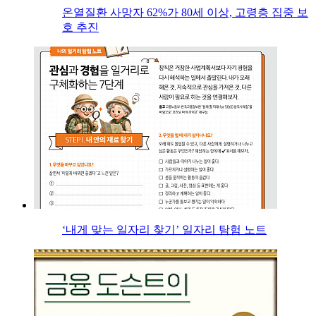
온열질환 사망자 62%가 80세 이상, 고령층 집중 보
호 추진
‘내게 맞는 일자리 찾기’ 일자리 탐험 노트