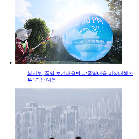
복지부, 폭염 초기대응반→‘폭염대응 비상대책본
부’ 격상 대응