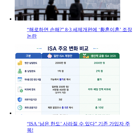
“해로하면 손해?” 8·3 세제개편에 ‘황혼이혼’ 조장
논란
“ISA ‘남은 한도’ 사라질 수 있다” 기존 가입자 주
목!