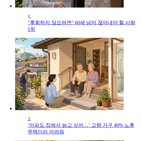
1.
"후회하지 않으려면" 60세 넘어 끊어내야 할 사람
1위
2.
‘아파도 집에서 늙고 싶어…’ 고령 가구 40% 노후
주택이라 어려워