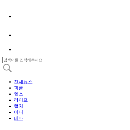
전체뉴스
피플
헬스
라이프
컬처
머니
테마