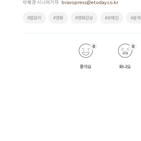
박혜경 시니어기자
bravopress@etoday.co.kr
#말모이
#영화
#영화감상
#유해진
#윤계
0
0
좋아요
화나요