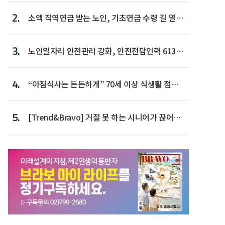
2.
소액 직역연금 받는 노인, 기초연금 수령 길 열린
다
3.
노인일자리 안전관리 강화, 안전전담인력 613명
첫 배치
4.
“아침식사는 든든하게” 70세 이상 식생활 점수
가장 높아
5.
[Trend&Bravo] 거절 못 하는 시니어가 끊어야
할 행동 5