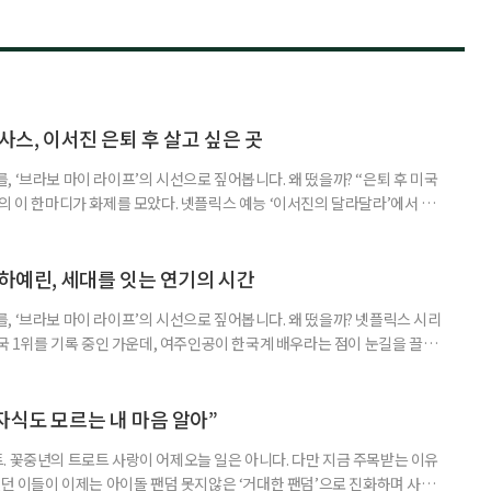
사스, 이서진 은퇴 후 살고 싶은 곳
 ‘브라보 마이 라이프’의 시선으로 짚어봅니다. 왜 떴을까? “은퇴 후 미국
의 이 한마디가 화제를 모았다. 넷플릭스 예능 ‘이서진의 달라달라’에서 그
정을 드러냈다. 낯선 지역이었던 텍사스를 매력적인 삶의 공간으로 제시하
 화두까지 끌어냈다. 넷플릭스 예능 ‘이서진의 달라달라’는 이서진과 나영석
다. 사전 기획이나 대본 없이 여행의 흐름에
 하예린, 세대를 잇는 연기의 시간
, ‘브라보 마이 라이프’의 시선으로 짚어봅니다. 왜 떴을까? 넷플릭스 시리
개국 1위를 기록 중인 가운데, 여주인공이 한국계 배우라는 점이 눈길을 끌었
하예린이다. 여기에 그가 원로 배우 손숙의 외손녀라는 사실까지 알려지며 화
 ‘유 퀴즈 온 더 블럭’에 함께 출연했다. ‘브리저튼’은 19세기 초 리젠시 시대
튼가 8남매의 사랑과 관계를 그
자식도 모르는 내 마음 알아”
. 꽃중년의 트로트 사랑이 어제오늘 일은 아니다. 다만 지금 주목받는 이유
렀던 이들이 이제는 아이돌 팬덤 못지않은 ‘거대한 팬덤’으로 진화하며 사회