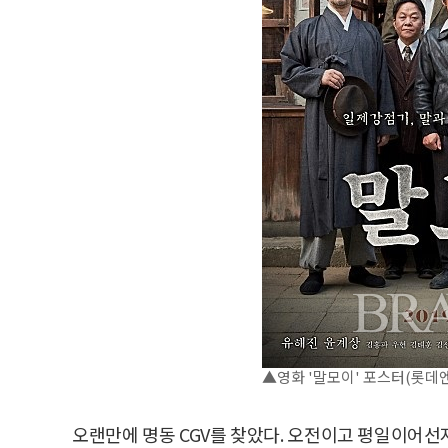
▲영화 '말모이' 포스터(롯데엔
오랜만에 명동 CGV를 찾았다. 오전이고 평일이어선