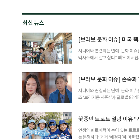
최신 뉴스
[브라보 문화 이슈] 미국 텍
시니어와 연결되는 연예·문화 이슈를,
텍사스에서 살고 싶다.” 배우 이서진
는 미국 텍사스주를 향한 각별한 애
며, ‘은퇴 후 거주지’라는 현실적인
PD가 함께하는 미국 텍사스 방랑기
[브라보 문화 이슈] 손숙과
시니어와 연결되는 연예·문화 이슈를
즈 ‘브리저튼 시즌4’가 글로벌 82
다. 주인공은 한국계 호주인 배우 
제가 됐다. 두 사람은 지난 3월 tvN
영국을 배경으로, 귀족 가문 브리저
꽃중년 트로트 열광 이유 “
인생의 희로애락이 녹아 있는 트로트
는 분명하다. 과거 ‘애청자’에 머물