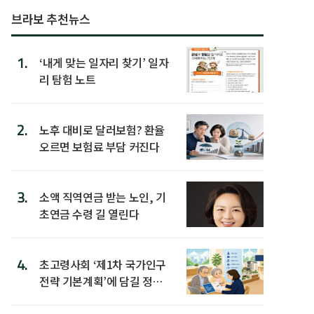
브라보 추천뉴스
1.
‘내게 맞는 일자리 찾기’ 일자
리 탐험 노트
2.
노후 대비로 달러보험? 환율
오르면 보험료 부담 커진다
3.
소액 직역연금 받는 노인, 기
초연금 수령 길 열린다
4.
초고령사회 ‘제1차 국가인구
전략 기본계획’에 담길 정책
은