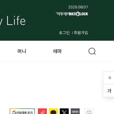
2026.08.07
로그인
회원가입
머니
테마
가
가
선호매체 추가