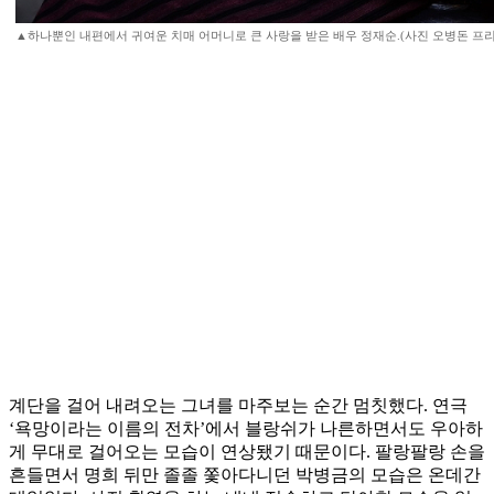
▲하나뿐인 내편에서 귀여운 치매 어머니로 큰 사랑을 받은 배우 정재순.(사진 오병돈 프리랜서 ob
계단을 걸어 내려오는 그녀를 마주보는 순간 멈칫했다. 연극
‘욕망이라는 이름의 전차’에서 블랑쉬가 나른하면서도 우아하
게 무대로 걸어오는 모습이 연상됐기 때문이다. 팔랑팔랑 손을
흔들면서 명희 뒤만 졸졸 쫓아다니던 박병금의 모습은 온데간