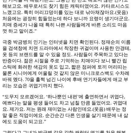
해보고요. 배우로서도 찾기 힘든 캐릭터였어요. 카타르시스도
느꼈고요. 특히 머리끄덩이를 있는 대로 낚아채잖아요.(웃음)
처음에는 굉장히 힘들었는데 하다 보니까 요령이 생기더군요.
치매 증세가 나올 때 특히 나쁜 사람들에게 바른 소리도 마음
껏 하고 말이죠.”
극중 박금병의 인기는 인터넷을 치면 확인된다. 정재순의 이름
을 검색창에 치면 드라마에서 착장한 귀걸이며 사용한 안경테,
옷 등의 브랜드를 알 수 있을 정도. 사람들이 주목하고 있다는
반증이다. 젊은 시절을 주로 기억하는 치매이다 보니 빨간 립
스틱에 화려한 색감의 옷도 입고, 짧은 점퍼에 토끼 머리띠는
물론 시니어에게 어울릴 것 같지 않은 미니크로스백도 수차례
바꿔 멨다. 70을 훌쩍 넘긴 나이에 후배 연기자들에게 애교 부
리는 모습은 귀엽기까지 했다.
“도무지 모르겠어요. ‘하나뿐인 내편’에 출연하면서 귀엽다,
예쁘다는 말을 평생 들어도 차고 넘칠 만큼 들었어요. 귀엽대
요. 제가요. 저는 원래 재미없는 사람인데요.(웃음) 배우는 정
말 좋은 직업이에요. 순간순간 다른 인생을 살기 때문에 내 삶
에도 도움이 되고요.”
그렇다고 그녀가 박금병 같은 강한 캐릭터 연기를 처음 해본