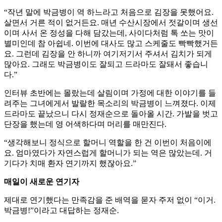
“작년 말에 박금병이 역 하느라고 처음으로 김장을 못했어요.
살면서 거른 적이 없거든요. 매년 수산시장에서 젓갈이며 생선
이며 사서 온 정성을 다해 담갔는데, 사이다처럼 톡 쏘는 맛이
별미인데 참 아쉽네. 이번에 대사도 많고 스케줄도 빡빡했거든
요. 그런데 김장을 안 하니까 여기저기서 주셔서 김치가 되게
많아요. 그래도 박금병이도 잘되고 드라마도 잘돼서 좋습니
다.”
인터뷰 초반에는 몰랐는데 살림이며 가정에 대한 이야기를 들
려주는 그녀에게서 발랄한 목소리의 박금병이 느껴졌다. 이제
드라마도 끝났으니 다시 정재순으로 돌아올 시간. 가발을 벗고
단장을 했는데 영 어색하다며 머리를 매만진다.
“생각해보니 정식으로 할머니 역할을 한 건 이번이 처음이에
요. 엄마였다가 자연스럽게 할머니가 되는 역은 많았는데. 거
기다가 치매 환자 연기까지 했잖아요.”
매일이 새로운 연기자
제대로 연기했다는 만족감을 준 배역을 묻자 주저 없이 “이거.
박금병!”이라고 대답하는 정재순.