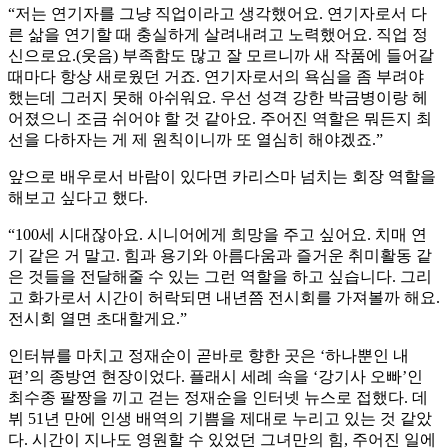
“저는 연기자를 그냥 직업이라고 생각했어요. 연기자로서 다
른 삶을 연기할 때 충실하게 살려내려고 노력했어요. 직업 정
신으로요.(웃음) 부족함도 많고 잘 모르니까 새 작품에 들어갈
때마다 항상 새로웠던 거죠. 연기자로서의 욕심을 좀 부려야
했는데 그러지 못해 아쉬워요. 우선 성격 강한 박금병이랑 헤
어졌으니 조금 쉬어야 할 것 같아요. 주어진 역할은 뭐든지 최
선을 다하자는 게 제 원칙이니까 또 열심히 해야겠죠.”
앞으로 배우로서 바람이 있다면 카리스마 넘치는 회장 역할을
해보고 싶다고 했다.
“100세 시대잖아요. 시니어에게 희망을 주고 싶어요. 치매 연
기 같은 거 말고. 힘과 용기와 아름다움과 즐거운 취미활동 같
은 것들을 전달해줄 수 있는 그런 역할을 하고 싶습니다. 그리
고 화가로서 시간이 허락되면 내년쯤 전시회를 가져볼까 해요.
전시회 열면 초대할게요.”
인터뷰를 마치고 정재순이 곧바로 향한 곳은 ‘하나뿐인 내
편’의 종방연 현장이었다. 플래시 세례 속을 ‘강기사 오빠’인
최수종 팔짱을 끼고 걷는 정재순을 인터넷 뉴스로 접했다. 데
뷔 51년 만에 인생 배역의 기쁨을 제대로 누리고 있는 것 같았
다. 시간이 지나도 영원할 수 있었던 그녀만의 힘, 주어진 일에