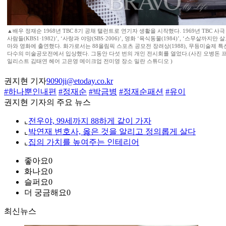
▲배우 정재순 1968년 TBC 8기 공채 탤런트로 연기자 생활을 시작했다. 1969년 TBC 사
사람들(KBS1·1982)’, ‘사랑과 야망(SBS·2006)’, 영화 ‘육식동물(1984)’, ‘스무살까지만
마와 영화에 출연했다. 화가로서는 88올림픽 스포츠 공모전 장려상(1988), 무등미술제 특선(1
다수의 미술공모전에서 입상했다. 그동안 다섯 번의 개인 전시회를 열었다.(사진 오병돈 프리랜서 o
일리스트 김태연 헤어 고은영 메이크업 전미영 장소 밀란 스튜디오 )
권지현 기자
9090ji@etoday.co.kr
#하나뿐인내편
#정재순
#박금병
#정재순패션
#유이
권지현 기자의 주요 뉴스
⌞
전우야, 99세까지 88하게 같이 가자
⌞
박연재 변호사, 옳은 것을 알리고 정의롭게 살다
⌞
집의 가치를 높여주는 인테리어
좋아요
0
화나요
0
슬퍼요
0
더 궁금해요
0
최신뉴스