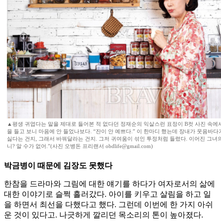
▲평생 귀엽다는 말을 제대로 들어본 적 없다던 정재순의 익살스런 표정이 B컷 사진 속에
을 들고 보니 마음에 안 들었나보다. “잔이 안 예쁘다.” 이 한마디 했는데 장내가 웃음바다
싫다는 건지, 그래서 바꿔달라는 건지. 그저 귀여움이 섞인 투정처럼 들렸다. 이어진 그녀의 
니? 알 수가 없어.”(사진 오병돈 프리랜서 obdlife@gmail.com)
박금병이 때문에 김장도 못했다
한참을 드라마와 그림에 대한 얘기를 하다가 여자로서의 삶에
대한 이야기로 슬쩍 흘러갔다. 아이를 키우고 살림을 하고 일
을 하면서 최선을 다했다고 했다. 그런데 이번에 한 가지 아쉬
운 것이 있다고. 나긋하게 깔리던 목소리의 톤이 높아졌다.