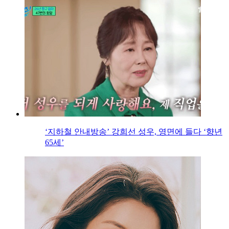
‘지하철 안내방송’ 강희선 성우, 영면에 들다 ‘향년
65세’