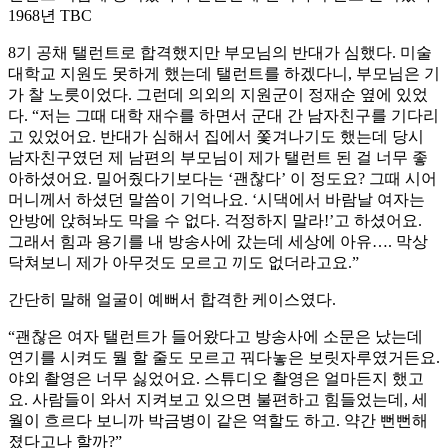
1968년 TBC
8기 공채 탤런트로 합격했지만 부모님의 반대가 심했다. 미술
대학교 지원도 못하게 했는데 탤런트를 하겠다니, 부모님은 기
가 찰 노릇이었다. 그런데 의외의 지원군이 정재순 옆에 있었
다. “저는 그때 대학 재수를 하면서 군대 간 남자친구를 기다리
고 있었어요. 반대가 심해서 집에서 쫓겨나기도 했는데 당시
남자친구였던 제 남편의 부모님이 제가 탤런트 된 걸 너무 좋
아하셨어요. 밀어줬다기보다는 ‘괜찮다’ 이 정도요? 그때 시어
머니께서 하셨던 말씀이 기억나요. ‘시댁에서 바람날 여자는
안방에 앉혀놔도 막을 수 없다. 걱정하지 말라!’고 하셨어요.
그래서 힘과 용기를 내 방송사에 갔는데 세상에 아유…. 막상
닥쳐보니 제가 아무것도 모르고 끼도 없더라고요.”
간단히 말해 얼굴이 예뻐서 합격한 케이스였다.
“괜찮은 여자 탤런트가 들어왔다고 방송사에 소문은 났는데
연기를 시켜도 뭘 할 줄도 모르고 꿔다놓은 보릿자루였거든요.
야외 촬영은 너무 싫었어요. 스튜디오 촬영은 얼마든지 했고
요. 사람들이 와서 지켜보고 있으면 불편하고 힘들었는데, 세
월이 흐르다 보니까 박금병이 같은 역할도 하고. 약간 뻔뻔해
졌다고나 할까?”