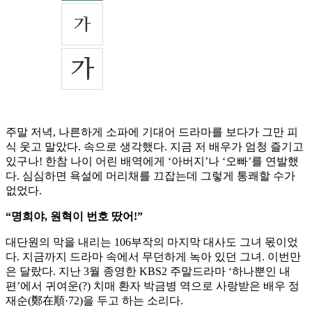
주말 저녁, 나른하게 소파에 기대어 드라마를 보다가 그만 피
식 웃고 말았다. 속으로 생각했다. 지금 저 배우가 엄청 즐기고
있구나! 한참 나이 어린 배역에게 ‘아버지’나 ‘오빠’를 연발했
다. 심심하면 욕설에 머리채를 끄잡는데 그렇게 통쾌할 수가
없었다.
“명희야, 원혁이 번호 땄어!”
대단원의 막을 내리는 106부작의 마지막 대사도 그녀 몫이었
다. 지금까지 드라마 속에서 무던하게 녹아 있던 그녀. 이번만
은 달랐다. 지난 3월 종영한 KBS2 주말드라마 ‘하나뿐인 내
편’에서 귀여운(?) 치매 환자 박금병 역으로 사랑받은 배우 정
재순(鄭在順·72)을 두고 하는 소리다.