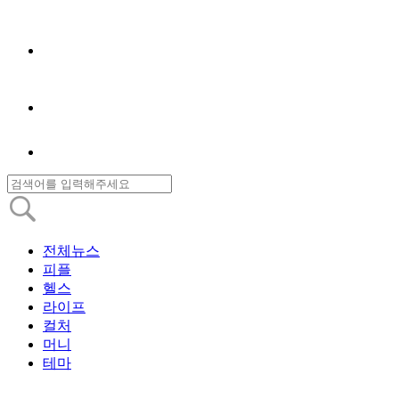
전체뉴스
피플
헬스
라이프
컬처
머니
테마