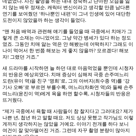
데없었다. 사진 촬영을 하는 내내 정숙하고 단아한 모습을 잃
지 않는 배우 정재순. 캐릭터 변신이라고 생각할 만큼 남다른
연기를 보여줬던 ‘하나뿐인 내편’이 그녀 인생에 있어 대단한
도전이지 않았을까 하는 생각이 들었다.
“맨 처음 배역과 관련해 얘기를 들었을 때 극중에서 치매가 그
렇게 큰 소재는 아니었어요. 그냥 약간 병세가 있다 하는 정도
였죠. 그동안 치매 앓는 역은 안 해봤는데 어떡하지? 그래도 이
나이 먹어서 한 번쯤 해보는 게 좋지 않을까? 모르겠다! 해보
자! 그랬던 거죠.”
새 드라마를 시작하면 늘 하던 대로 마음먹었을 뿐인데 시청자
의 반응은 예상외였다. 치매 증상이 심해져 극중 손주며느리
도란(유이 역)을 친구 ‘명희’로, 그의 아버지(최수종 역)를 ‘강
기사 오빠’로 부르면 부를수록, 며느리(차화연 역)와 둘째 손주
며느리(윤진이 역)에게 욕을 하면 할수록, 시청자들의 반응은
뜨거웠다.
“제가 극중에서 욕할 때 사람들이 참 찰지다고 그러대요? 제가
나쁜 년, 첩년 하고 말할 때요. 저도 상상 못했고 작가님도 이렇
게까지 생각하지는 않았을 거예요. 이야기 전개를 하다 보니
여건이 잘 맞아떨어진 거죠. 그런데 자꾸 촬영 분량이 많아지