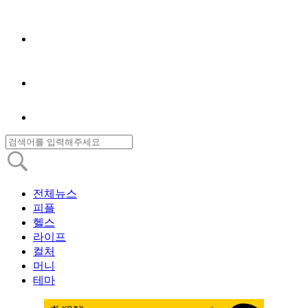
전체뉴스
피플
헬스
라이프
컬처
머니
테마