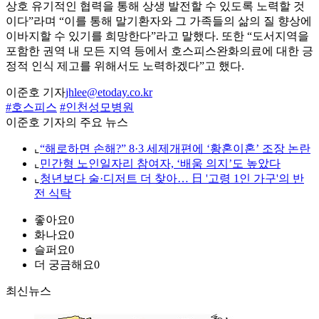
상호 유기적인 협력을 통해 상생 발전할 수 있도록 노력할 것
이다”라며 “이를 통해 말기환자와 그 가족들의 삶의 질 향상에
이바지할 수 있기를 희망한다”라고 말했다. 또한 “도서지역을
포함한 권역 내 모든 지역 등에서 호스피스완화의료에 대한 긍
정적 인식 제고를 위해서도 노력하겠다”고 했다.
이준호 기자
jhlee@etoday.co.kr
#호스피스
#인천성모병원
이준호 기자의 주요 뉴스
⌞
“해로하면 손해?” 8·3 세제개편에 ‘황혼이혼’ 조장 논란
⌞
민간형 노인일자리 참여자, ‘배움 의지’도 높았다
⌞
청년보다 술·디저트 더 찾아… 日 '고령 1인 가구'의 반
전 식탁
좋아요
0
화나요
0
슬퍼요
0
더 궁금해요
0
최신뉴스