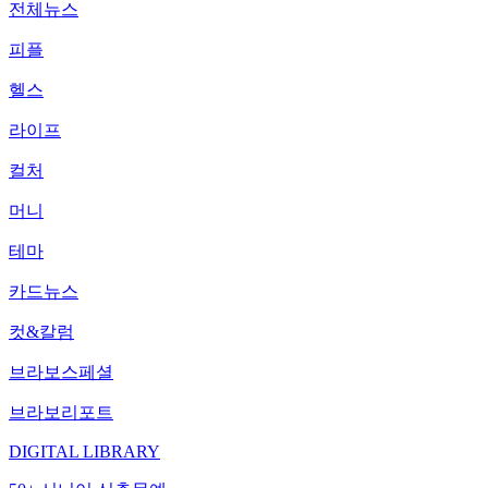
전체뉴스
피플
헬스
라이프
컬처
머니
테마
카드뉴스
컷&칼럼
브라보스페셜
브라보리포트
DIGITAL LIBRARY