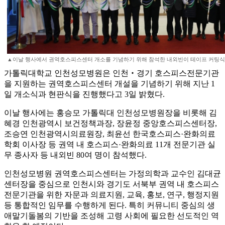
▲이날 행사에서 권역호스피스센터 개소를 기념하기 위해 참석한 내외빈이 테이프 커팅식을
가톨릭대학교 인천성모병원은 인천‧경기 호스피스전문기관
을 지원하는 권역호스피스센터 개설을 기념하기 위해 지난 1
일 개소식과 현판식을 진행했다고 3일 밝혔다.
이날 행사에는 홍승모 가톨릭대 인천성모병원장을 비롯해 김
혜경 인천광역시 보건정책과장, 장윤정 중앙호스피스센터장,
조승연 인천광역시의료원장, 최윤선 한국호스피스·완화의료
학회 이사장 등 권역 내 호스피스·완화의료 11개 전문기관 실
무 종사자 등 내외빈 80여 명이 참석했다.
인천성모병원 권역호스피스센터는 가정의학과 교수인 김대균
센터장을 중심으로 인천시와 경기도 서북부 권역 내 호스피스
전문기관을 위한 자문과 의료지원, 교육, 홍보, 연구, 행정지원
등 통합적인 임무를 수행하게 된다. 특히 커뮤니티 중심의 생
애말기돌봄의 기반을 조성해 고령 사회에 필요한 선도적인 역