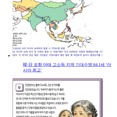
韓·日 포함 아태 고소득 지역 기대수명 84.1세 ‘아
시아 최고’