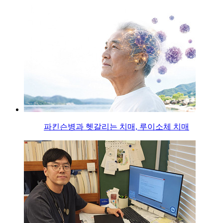
파킨슨병과 헷갈리는 치매, 루이소체 치매