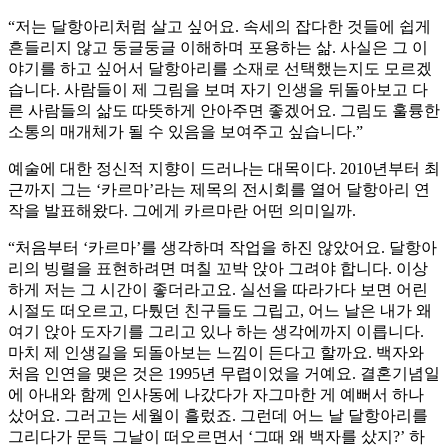
“저는 달항아리처럼 살고 싶어요. 속세의 잡다한 것들에 쉽게
흔들리지 않고 둥글둥글 이해하며 포용하는 삶. 사실은 그 이
야기를 하고 싶어서 달항아리를 소재로 선택했는지도 모르겠
습니다. 사람들이 제 그림을 보며 자기 인생을 뒤돌아보고 다
른 사람들의 삶도 따뜻하게 안아주면 좋겠어요. 그림도 훌륭한
소통의 매개체가 될 수 있음을 보여주고 싶습니다.”
예술에 대한 정신적 지향이 드러나는 대목이다. 2010년부터 최
근까지 그는 ‘카르마’라는 제목의 전시회를 열어 달항아리 연
작을 발표해왔다. 그에게 카르마란 어떤 의미일까.
“처음부터 ‘카르마’를 생각하며 작업을 하진 않았어요. 달항아
리의 빙렬을 표현하려면 며칠 꼬박 앉아 그려야 합니다. 이상
하게 저는 그 시간이 좋더라고요. 실선을 따라가다 보면 어린
시절도 떠오르고, 다퉜던 친구들도 그립고, 어느 날은 내가 왜
여기 앉아 도자기를 그리고 있나 하는 생각에까지 이릅니다.
마치 제 인생길을 되돌아보는 느낌이 든다고 할까요. 백자와
처음 인연을 맺은 것은 1995년 무렵이었을 거예요. 결혼기념일
에 아내와 함께 인사동에 나갔다가 자그마한 게 예뻐서 하나
샀어요. 그러고는 세월이 흘렀죠. 그런데 어느 날 달항아리를
그리다가 문득 그날이 떠오르면서 ‘그때 왜 백자를 샀지?’ 하