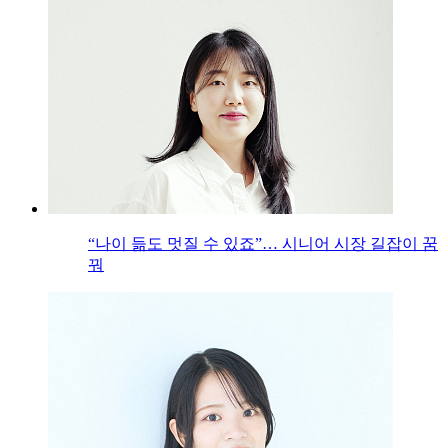
“나이 듦도 멋질 수 있죠”… 시니어 시장 길잡이 꿈
꿔