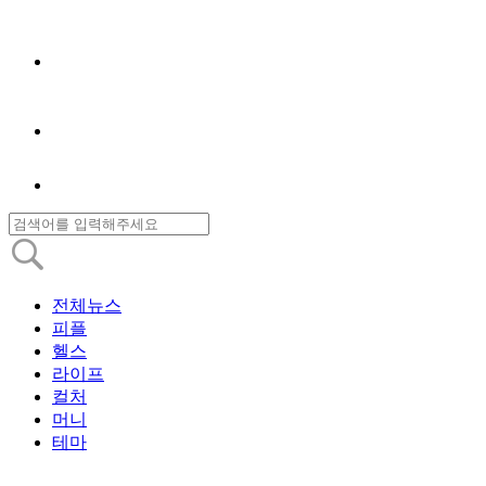
전체뉴스
피플
헬스
라이프
컬처
머니
테마