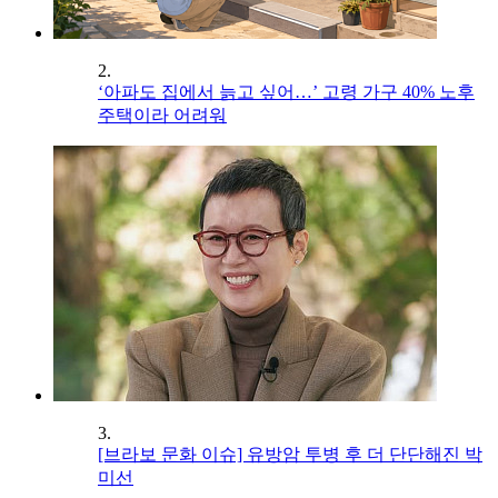
2.
‘아파도 집에서 늙고 싶어…’ 고령 가구 40% 노후
주택이라 어려워
3.
[브라보 문화 이슈] 유방암 투병 후 더 단단해진 박
미선