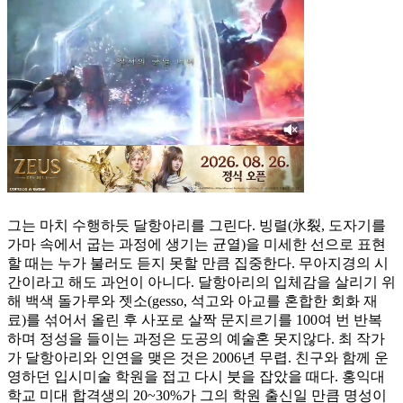
그는 마치 수행하듯 달항아리를 그린다. 빙렬(氷裂, 도자기를
가마 속에서 굽는 과정에 생기는 균열)을 미세한 선으로 표현
할 때는 누가 불러도 듣지 못할 만큼 집중한다. 무아지경의 시
간이라고 해도 과언이 아니다. 달항아리의 입체감을 살리기 위
해 백색 돌가루와 젯소(gesso, 석고와 아교를 혼합한 회화 재
료)를 섞어서 올린 후 사포로 살짝 문지르기를 100여 번 반복
하며 정성을 들이는 과정은 도공의 예술혼 못지않다. 최 작가
가 달항아리와 인연을 맺은 것은 2006년 무렵. 친구와 함께 운
영하던 입시미술 학원을 접고 다시 붓을 잡았을 때다. 홍익대
학교 미대 합격생의 20~30%가 그의 학원 출신일 만큼 명성이