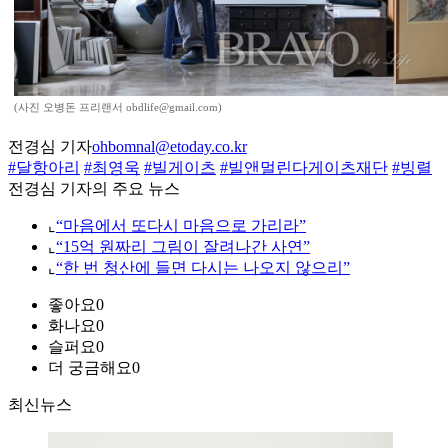
(사진 오병돈 프리랜서 obdlife@gmail.com)
전경심 기자
ohbomnal@etoday.co.kr
#달항아리
#최영욱
#빌게이츠
#빌앤멀린다게이츠재단
#빙렬
전경심 기자의 주요 뉴스
⌞
“마음에서 또다시 마음으로 가리라”
⌞
“15억 원짜리 그림이 잘려나간 사연”
⌞
“한 번 청산에 들면 다시는 나오지 않으리”
좋아요
0
화나요
0
슬퍼요
0
더 궁금해요
0
최신뉴스