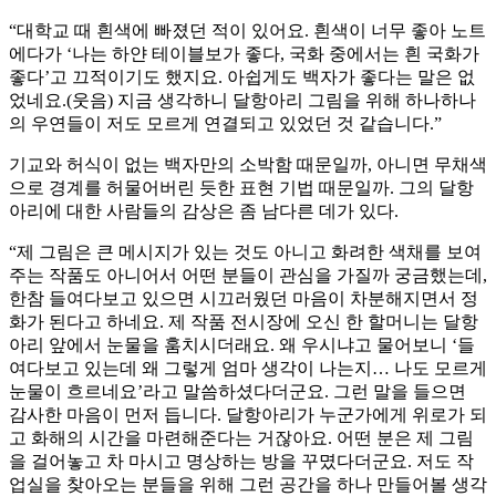
“대학교 때 흰색에 빠졌던 적이 있어요. 흰색이 너무 좋아 노트
에다가 ‘나는 하얀 테이블보가 좋다, 국화 중에서는 흰 국화가
좋다’고 끄적이기도 했지요. 아쉽게도 백자가 좋다는 말은 없
었네요.(웃음) 지금 생각하니 달항아리 그림을 위해 하나하나
의 우연들이 저도 모르게 연결되고 있었던 것 같습니다.”
기교와 허식이 없는 백자만의 소박함 때문일까, 아니면 무채색
으로 경계를 허물어버린 듯한 표현 기법 때문일까. 그의 달항
아리에 대한 사람들의 감상은 좀 남다른 데가 있다.
“제 그림은 큰 메시지가 있는 것도 아니고 화려한 색채를 보여
주는 작품도 아니어서 어떤 분들이 관심을 가질까 궁금했는데,
한참 들여다보고 있으면 시끄러웠던 마음이 차분해지면서 정
화가 된다고 하네요. 제 작품 전시장에 오신 한 할머니는 달항
아리 앞에서 눈물을 훔치시더래요. 왜 우시냐고 물어보니 ‘들
여다보고 있는데 왜 그렇게 엄마 생각이 나는지… 나도 모르게
눈물이 흐르네요’라고 말씀하셨다더군요. 그런 말을 들으면
감사한 마음이 먼저 듭니다. 달항아리가 누군가에게 위로가 되
고 화해의 시간을 마련해준다는 거잖아요. 어떤 분은 제 그림
을 걸어놓고 차 마시고 명상하는 방을 꾸몄다더군요. 저도 작
업실을 찾아오는 분들을 위해 그런 공간을 하나 만들어볼 생각