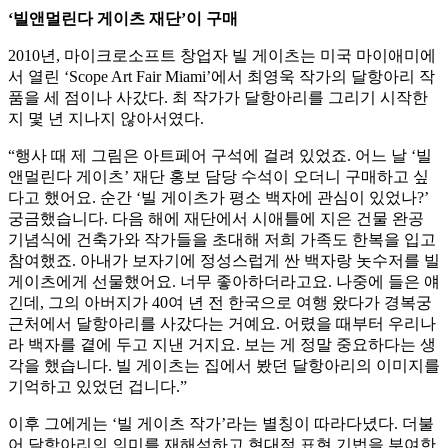
‘빌앤멀린다 게이츠 재단’이 구매
2010년, 마이크로소프트 창업자 빌 게이츠는 미국 마이애미에
서 열린 ‘Scope Art Fair Miami’에서 최영욱 작가의 달항아리 작
품을 세 점이나 사갔다. 최 작가가 달항아리를 그리기 시작한
지 몇 년 지나지 않아서였다.
“행사 때 제 그림은 아트페어 구석에 걸려 있었죠. 어느 날 ‘빌
앤멀린다 게이츠’ 재단 홍보 담당 수석이 오더니 구매하고 싶
다고 했어요. 순간 ‘빌 게이츠가 평소 백자에 관심이 있었나?’
궁금했습니다. 다음 해에 재단에서 시애틀에 지은 건물 완공
기념식에 건축가와 작가들을 초대해 저희 가족도 한복을 입고
참여했죠. 아내가 보자기에 정성스럽게 싼 백자랑 놋수저를 빌
게이츠에게 선물했어요. 너무 좋아하더라고요. 나중에 들은 얘
긴데, 그의 아버지가 40여 년 전 한국으로 여행 왔다가 경복궁
근처에서 달항아리를 사갔다는 거예요. 어렸을 때부터 우리나
라 백자를 곁에 두고 지낸 거지요. 보는 게 정말 중요하다는 생
각을 했습니다. 빌 게이츠는 집에서 봤던 달항아리의 이미지를
기억하고 있었던 겁니다.”
이후 그에게는 ‘빌 게이츠 작가’라는 별칭이 따라다녔다. 더불
어 달항아리의 의미를 재해석하고 현대적 표현 기법을 부여한