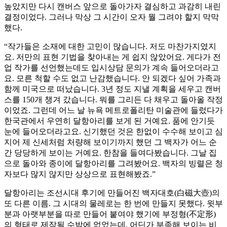
높았지만 다시 캔버스 앞으로 돌아가자 결심하고 과감히 내린
결정이었다. 그러나 막상 그 시간이 오자 뭘 그려야 할지 막막
했다.
“작가들은 소재에 대한 고민이 많습니다. 저도 마찬가지였지
요. 저만의 표현 기법을 찾아내는 게 쉽지 않았어요. 게다가 전
업 작가를 선언했는데도 입시상담 문의가 계속 들어오더라고
요. 모른 척할 수도 없고 난감했습니다. 안 되겠다 싶어 가족과
함께 미국으로 떠났습니다. 3년 정도 지낼 계획을 세우고 캔버
스를 150개 챙겨 갔습니다. 뭐를 그리든 다 채우고 돌아올 작정
이었죠. 그런데 어느 날 뉴욕 메트로폴리탄 미술관에 들렀다가
한국관에서 우연히 달항아리를 보게 된 거예요. 품에 안기듯
눈에 들어오더라고요. 신기했던 것은 한없이 수수해 보이고 심
지어 제 신세처럼 처량해 보이기까지 했던 그 백자가 어느 순
간 당당하게 보이는 거예요. 한참을 들여다봤습니다. 그날 집
으로 돌아와 종이에 달항아리를 그려봤어요. 백자의 빙렬은 청
자보다 많지 않지만 상상으로 표현해봤죠.”
달항아리는 조선시대 후기에 만들어진 백자대호(白磁大壺)의
또 다른 이름. 그 시대의 물레로는 한 번에 만들지 못했다. 윗부
분과 아랫부분을 따로 만들어 붙여야 했기에 부정형(不定形)
의 형태로 제작될 수밖에 없었는데, 어딘가 부족해 보이는 비