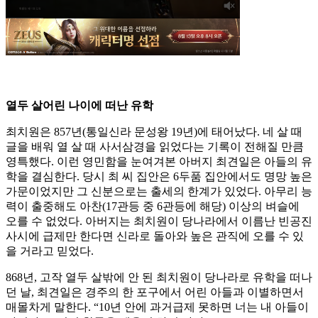
열두 살어린 나이에 떠난 유학
최치원은 857년(통일신라 문성왕 19년)에 태어났다. 네 살 때
글을 배워 열 살 때 사서삼경을 읽었다는 기록이 전해질 만큼
영특했다. 이런 영민함을 눈여겨본 아버지 최견일은 아들의 유
학을 결심한다. 당시 최 씨 집안은 6두품 집안에서도 명망 높은
가문이었지만 그 신분으로는 출세의 한계가 있었다. 아무리 능
력이 출중해도 아찬(17관등 중 6관등에 해당) 이상의 벼슬에
오를 수 없었다. 아버지는 최치원이 당나라에서 이름난 빈공진
사시에 급제만 한다면 신라로 돌아와 높은 관직에 오를 수 있
을 거라고 믿었다.
868년, 고작 열두 살밖에 안 된 최치원이 당나라로 유학을 떠나
던 날, 최견일은 경주의 한 포구에서 어린 아들과 이별하면서
매몰차게 말한다. “10년 안에 과거급제 못하면 너는 내 아들이