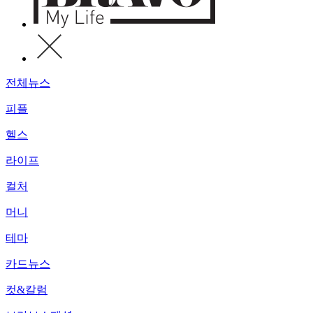
전체뉴스
피플
헬스
라이프
컬처
머니
테마
카드뉴스
컷&칼럼