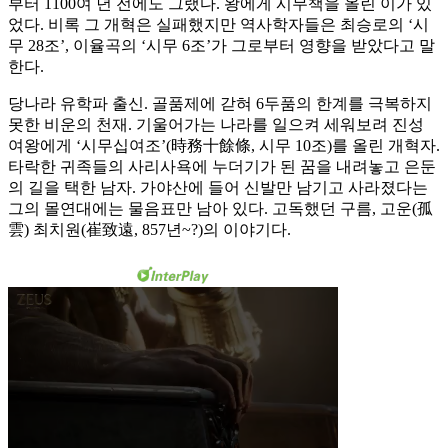
부터 1100여 년 전에도 그랬다. 왕에게 시무책을 올린 이가 있
었다. 비록 그 개혁은 실패했지만 역사학자들은 최승로의 ‘시
무 28조’, 이율곡의 ‘시무 6조’가 그로부터 영향을 받았다고 말
한다.
당나라 유학파 출신. 골품제에 갇혀 6두품의 한계를 극복하지
못한 비운의 천재. 기울어가는 나라를 일으켜 세워보려 진성
여왕에게 ‘시무십여조’(時務十餘條, 시무 10조)를 올린 개혁자.
타락한 귀족들의 사리사욕에 누더기가 된 꿈을 내려놓고 은둔
의 길을 택한 남자. 가야산에 들어 신발만 남기고 사라졌다는
그의 몰연대에는 물음표만 남아 있다. 고독했던 구름, 고운(孤
雲) 최치원(崔致遠, 857년~?)의 이야기다.