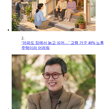
2.
‘아파도 집에서 늙고 싶어…’ 고령 가구 40% 노후
주택이라 어려워