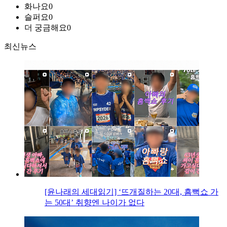
화나요
0
슬퍼요
0
더 궁금해요
0
최신뉴스
[윤나래의 세대읽기] ‘뜨개질하는 20대, 흠뻑쇼 가
는 50대’ 취향엔 나이가 없다