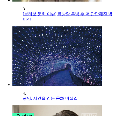
3.
[브라보 문화 이슈] 유방암 투병 후 더 단단해진 박
미선
4.
광명, 시간을 걷는 문화 마실길