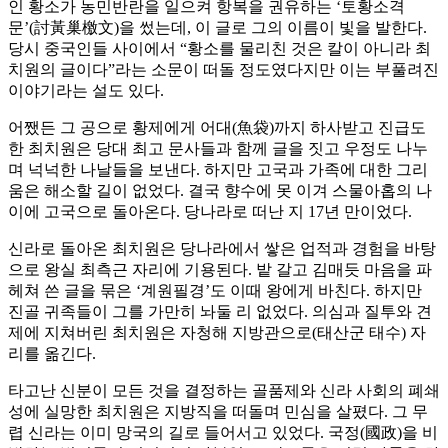
인 황소가 농민반란을 일으켜 항복을 권유하는 ‘토황소격
문’(討黃巢檄文)을 썼는데, 이 글로 그의 이름이 빛을 발한다.
당시 중국인들 사이에서 “황소를 물리친 것은 칼이 아니라 최
치원의 글이다”라는 소문이 떠돌 정도였다지만 이는 부풀려진
이야기라는 설도 있다.
어쨌든 그 공으로 황제에게 어대(魚袋)까지 하사받고 진급도
한 최치원은 당대 최고 문사들과 함께 글을 짓고 우정도 나누
며 넉넉한 나날들을 보낸다. 하지만 고국과 가족에 대한 그리
움은 해소할 길이 없었다. 결국 향수에 못 이겨 스물아홉의 나
이에 고국으로 돌아온다. 당나라로 떠난 지 17년 만이었다.
신라로 돌아온 최치원은 당나라에서 쌓은 업적과 경험을 바탕
으로 왕실 최측근 자리에 기용된다. 밭 갈고 김매듯 마음을 파
헤쳐 쓴 글을 묶은 ‘계원필경’도 이때 왕에게 바친다. 하지만
진골 귀족들이 그를 가만히 놔둘 리 없었다. 의심과 질투와 견
제에 지쳐버린 최치원은 자청해 지방관으로(태산군 태수) 자
리를 옮긴다.
타고난 신분이 모든 것을 결정하는 골품제와 신라 사회의 폐쇄
성에 실망한 최치원은 지방직을 떠돌며 민심을 살폈다. 그 무
렵 신라는 이미 망국의 길로 들어서고 있었다. 국정(國政)을 비