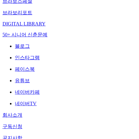
브라보스페셜
브라보리포트
DIGITAL LIBRARY
50+ 시니어 신춘문예
블로그
인스타그램
페이스북
유튜브
네이버카페
네이버TV
회사소개
구독신청
공지사항