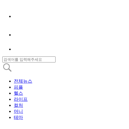
전체뉴스
피플
헬스
라이프
컬처
머니
테마