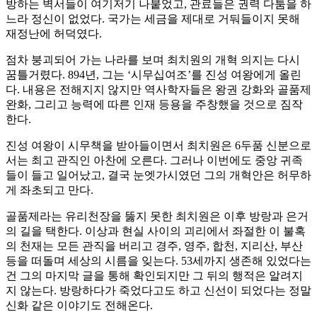
방하는 벽서들이 여기저기 나붙었고, 관료들은 권력 다툼을 하
느라 정신이 없었다. 국가는 세금을 제대로 거둬들이지 못해
재정난에 허덕였다.
점차 붕괴되어 가는 나라를 보며 최치원의 개혁 의지는 다시
꿈틀거렸다. 894년, 그는 ‘시무십여조’를 진성 여왕에게 올린
다. 내용은 전해지지 않지만 역사학자들은 왕권 강화와 골품제
완화, 그리고 능력에 따른 인재 등용을 주창했을 것으로 짐작
한다.
진성 여왕이 시무책을 받아들이면서 최치원은 6두품 신분으로
서는 최고 관직인 아찬에 오른다. 그러나 이번에도 중앙 귀족
들이 들고 일어났고, 결국 눈엣가시였던 그의 개혁안은 허무하
게 좌초되고 만다.
골품제라는 유리천장을 뚫지 못한 최치원은 이후 방랑과 은거
의 길을 택한다. 이상과 현실 사이의 괴리에서 좌절한 이 불혹
의 천재는 모든 관직을 버리고 경주, 영주, 합천, 지리산, 부산
등을 떠돌며 세상의 시름을 잊는다. 53세까지 생존해 있었다는
건 그의 마지막 글을 통해 확인되지만 그 뒤의 행적은 알려지
지 않는다. 방랑하다가 죽었다고도 하고 신선이 되었다는 정말
신화 같은 이야기도 전해온다.