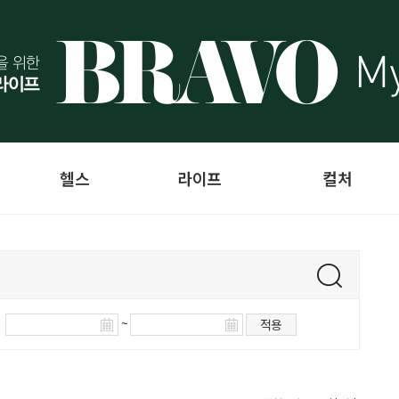
헬스
라이프
컬처
~
적용