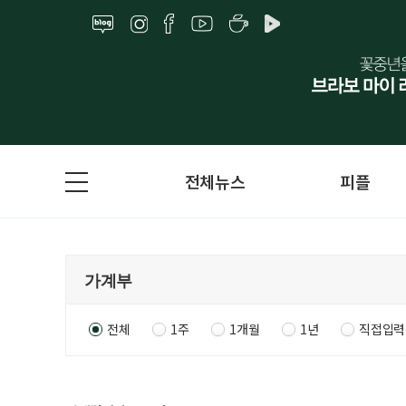
전체뉴스
피플
전체
1주
1개월
1년
직접입력