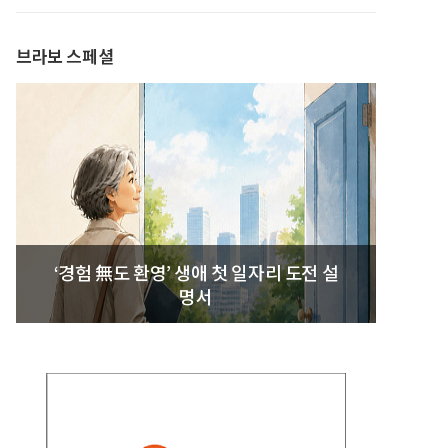
발간
브라보 스페셜
‘경험 無도 환영’ 생애 첫 일자리 도전 설
명서