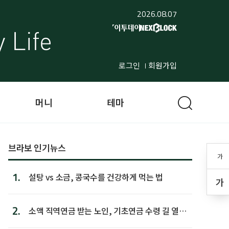
2026.08.07
로그인
회원가입
머니
테마
브라보 인기뉴스
가
1.
설탕 vs 소금, 콩국수를 건강하게 먹는 법
가
2.
소액 직역연금 받는 노인, 기초연금 수령 길 열린
다