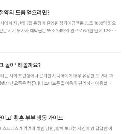
절약의 도움 얻으려면?
에서 지난해 7월 은행에 유입된 정기예금액은 31조 7000억 원으
같은 시기 투자자 예탁금은 55조 3463억 원으로 6개월 만에 12조
 일평균 거래 대금은 13조 3172억 원으로 1년 전 액수의 절반에
 침체가 지속되며 부동산·투자 시장은 얼어
크 놀이’ 해볼까요?
려는 사회 초년생이나 은퇴한 시니어에게 매우 유용한 도구다. 과
성했지만 요즘은 컴퓨터나 스마트폰을 이용해 편리하게 이용할 수
한다는 강박관념을
미아 월급 재테크 실천법’의 저자 ‘맘마미아’는 “강박관념을
줄이고’ 황혼 부부 행동 가이드
고 스트레스가 켜켜이 쌓인 남편, 함께 보내는 시간이 영 답답한 아