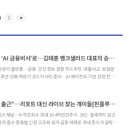
2
‘뼈 때리는 금융앱’서 ‘AI 금융비서’로…김태훈 뱅크샐러드 대표의 승부수 [CEO탐구생활]
자산관리 플랫폼…금융·건강 정보 결합 카드추천·대출비교·보험분
션 강화 하반기 코스닥 IPO 준비…AI 에이전트 기반 성장 전략
핀테크 업계 ‘데이터 개척자’로 꼽힌다. 금융사가 가진 정보를 소비
 기반으로 개인이 더 나은 선택을 하도록 돕겠다는 문제의식은 뱅
▶
“오전 8시, 유튜브로 출근”…리포트 대신 라이브 찾는 개미들[핀플루언서, 금융 권력 되다 上 -①]
테크 채널…누적조회수 최대 16.4억만건주식·코인·절세까지 쉽고
파로 국내 증시가 급락한
 손은 증권사 리포트보다 유튜브 라이브 방송으로 먼저 향했다. 장