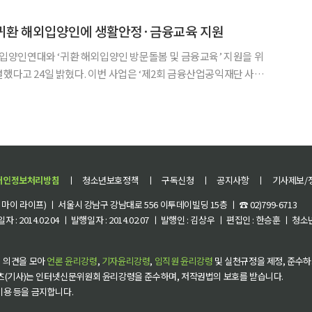
 화면엔 긴급 시황 해설과 종목 분석 방송이 줄줄이 떴고 투자
귀환 해외입양인에 생활안정·금융교육 지원
양인연대와 ‘귀환 해외입양인 방문돌봄 및 금융교육’ 지원을 위
이번 사업은 ‘제2회 금융산업공익재단 사업
, 총 1억원 규모로 추진된다. 해외로 입양된 한국인은 약
운데 성인이 된 후 한국으로 귀환해 체류 중인 인원은 약
개인정보처리방침
ㅣ
청소년보호정책
ㅣ
구독신청
ㅣ
공지사항
ㅣ
기사제보/
이 라이프) ㅣ 서울시 강남구 강남대로 556 이투데이빌딩 15층 ㅣ ☎ 02)799-6713
 : 2014.02.04 ㅣ 발행일자 : 2014.02.07 ㅣ 발행인 : 김상우 ㅣ 편집인 : 한승훈 ㅣ
 의견을 모아
언론 윤리강령
,
기자윤리강령
,
임직원 윤리강령
및 실천규정을 제정, 준수하
츠(기사)는 인터넷신문위원회 윤리강령을 준수하며, 저작권법의 보호를 받습니다.
 이용 등을 금지합니다.