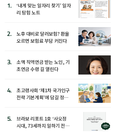
1.
‘내게 맞는 일자리 찾기’ 일자
리 탐험 노트
2.
노후 대비로 달러보험? 환율
오르면 보험료 부담 커진다
3.
소액 직역연금 받는 노인, 기
초연금 수령 길 열린다
4.
초고령사회 ‘제1차 국가인구
전략 기본계획’에 담길 정책
은
5.
브라보 리포트 1호 ‘사오정
시대, 73세까지 일하기 전략’