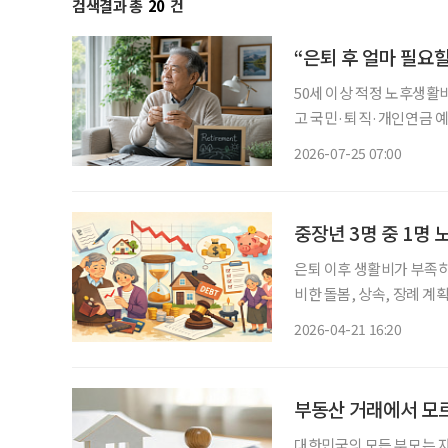
검색결과 총
20
건
“은퇴 후 얼마 필요할
50세 이상 적정 노후생활비
고 국민·퇴직·개인연금 
의 생활비’ 계산 중요 100세 시대를 맞아 은퇴를 앞둔 중장년층의 가장 큰 고민 중 하나는 ‘노
2026-07-25 07:00
후에 한 달에 얼마가 필요
중장년 3명 중 1명 
은퇴 이후 생활비가 부족하
비한 돌봄, 상속, 장례 
시에 나타나며 중장년층 재무관리
2026-04-21 16:20
발표한 ‘중고령소비자의 금
부동산 거래에서 모르
대한민국의 모든 부모는 자