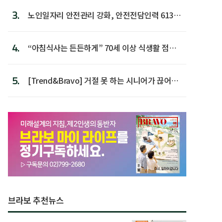
3.
노인일자리 안전관리 강화, 안전전담인력 613명
첫 배치
4.
“아침식사는 든든하게” 70세 이상 식생활 점수
가장 높아
5.
[Trend&Bravo] 거절 못 하는 시니어가 끊어야
할 행동 5
브라보 추천뉴스