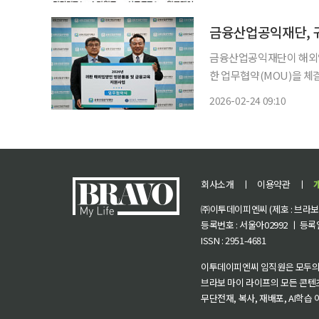
이 열리기 전부터 스마트폰
금융산업공익재단, 
금융산업공익재단이 해외입
한 업무협약(MOU)을 체결했다고 24일 밝혔다. 
공모전’을 통해 선정된 신규 사업으로
2026-02-24 09:10
20만 명에 이른다. 이 가
회사소개
ㅣ
이용약관
ㅣ
㈜이투데이피엔씨 (제호 : 브라보 마
등록번호 : 서울아02992 ㅣ 등록일자
ISSN : 2951-4681
이투데이피엔씨 임직원은 모두의
브라보 마이 라이프의 모든 콘텐
무단전재, 복사, 재배포, AI학습