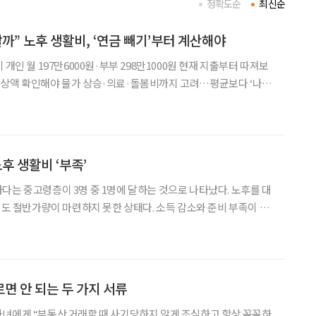
정확도순
최신순
까” 노후 생활비, ‘연금 빼기’부터 계산해야
 개인 월 197만6000원·부부 298만1000원 현재 지출부터 따져보
예상액 확인해야 물가 상승·의료·돌봄비까지 고려…평균보다 ‘나만
할까’다. 막연히 일정한 금액을 노후자금으
노후 생활비 ‘부족’
다는 중고령층이 3명 중 1명에 달하는 것으로 나타났다. 노후를 대
계획도 절반가량이 마련하지 못한 상태다. 소득 감소와 준비 부족이 동
 전반에 경고등이 켜졌다는 분석이다. 21일 보험연구원이
융역량과 과제’ 보고서에 따르면, 55~79세
면 안 되는 두 가지 서류
녀에게 “부동산 거래할 때 사기당하지 않게 조심하고 항상 꼼꼼하