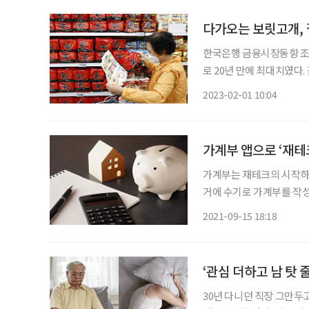
다가오는 보릿고개, 
한국은행 금융시장동향 조사
로 20년 만에 최대치였다. 
원이 줄었고(금융투자협회),
2023-02-01 10:04
그쳤다(한국거래소). 경기
가계부 앱으로 ‘재테
가계부는 재테크의 시작하
거에 수기로 가계부를 작
있어, 가계부 작성이 매우 쉽다. 특히 가계부를 쓸 때 생활비를 절약해야 
2021-09-15 18:18
버리는 것이 좋다. ‘맘마
‘관심 더하고 남 탓 
30년 다니던 직장 그만두