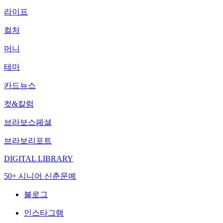
라이프
컬처
머니
테마
카드뉴스
컷&칼럼
브라보스페셜
브라보리포트
DIGITAL LIBRARY
50+ 시니어 신춘문예
블로그
인스타그램