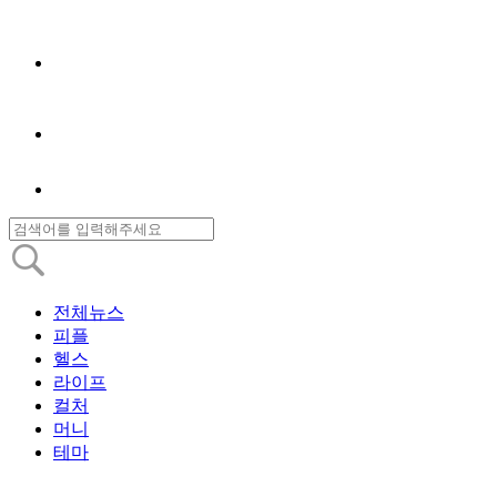
전체뉴스
피플
헬스
라이프
컬처
머니
테마