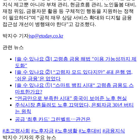
지식 제고뿐 아니라 부채 관리, 현금흐름 관리, 노인돌봄 대비,
재정 위임, 금융자문 활용 등 구체적인 행동을 지원하는 정책
이 필요하다”며 “공적 재무 상담 서비스 확대와 디지털 금융
접근성 개선이 병행돼야 한다”고 강조했다.
박지수 기자
jsp@etoday.co.kr
관련 뉴스
[쓸 수 있나요 ③] 고령층 금융 해법 "이용 가능성까지 제
도화"
[쓸 수 있나요 ②] “고령자 모드 있다지만” 4대 은행 앱,
‘쉬운 금융’은 없었다
[쓸 수 있나요 ①] “스마트 뱅킹 시대“ 고령층 금융도 스
마트한가요?
“연금만으로 부족한 시대” 중국이 보여준 노후 현실
주식시장 흔들려도 노후 끄덕없다, 은퇴자금 30년 버티
는 원칙
공급 '최후 카드' 그린벨트⋯관건은
#초고령사회
#노후자금
#노후생활
#노후대비
#금융지식
박지수 기자의 주요 뉴스