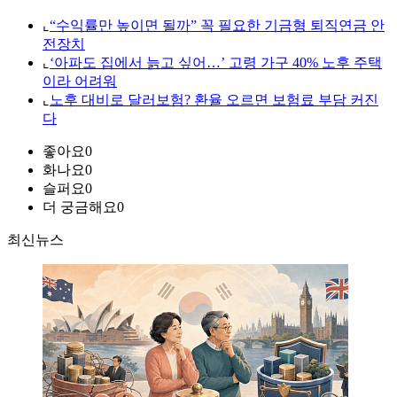
⌞
“수익률만 높이면 될까” 꼭 필요한 기금형 퇴직연금 안
전장치
⌞
‘아파도 집에서 늙고 싶어…’ 고령 가구 40% 노후 주택
이라 어려워
⌞
노후 대비로 달러보험? 환율 오르면 보험료 부담 커진
다
좋아요
0
화나요
0
슬퍼요
0
더 궁금해요
0
최신뉴스