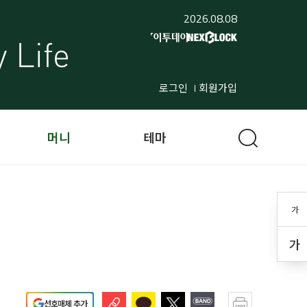
2026.08.08
로그인
회원가입
머니
테마
가
가
선호매체 추가