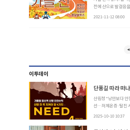
전에 산으로 발걸음을
펴보자. 설악산 가을의 설악은 단풍철의 시작점이자, 많은 사람의 최애 코스다. 초보자의 경우
2021-11-12 08:00
공룡능선이나
이투데이
산림청 “낭만보다 안
선…저체온증·탈진 사고, 가을철 가장 많아” 
는 산악사고가 반복되고
2025-10-10 10:37
스러운 기온 변화까지