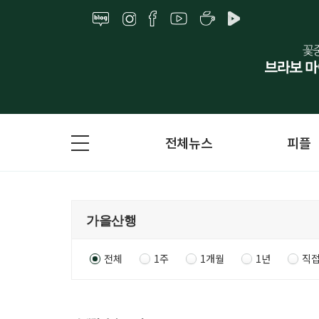
전체뉴스
피플
전체
1주
1개월
1년
직