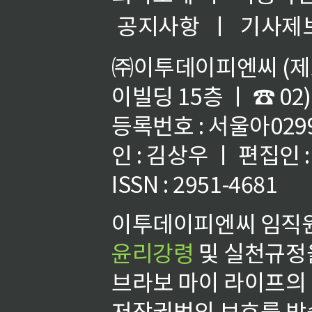
공지사항
ㅣ
기사제
㈜이투데이피엔씨 (제호
이빌딩 15층 ㅣ ☎ 02)
등록번호 : 서울아02992
인 : 김상우 ㅣ 편집인
ISSN : 2951-4681
이투데이피엔씨 임직원
윤리강령
및 실천규정을
브라보 마이 라이프의
저작권법의 보호를 받