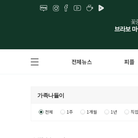
전체뉴스
피플
전체
1주
1개월
1년
직