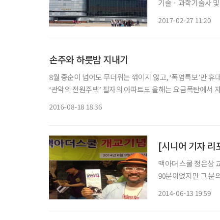
기술ㆍ과학기술사 및
새봄처럼 포근한 2월
2017-02-27 11:20
다. 전시관은 과학기술관과 놀이 체험공간인 창의나래관, 영유아를 위한 꿈아띠체험관, 생물
탐구관, 최첨
손주와 하룻밤 지내기
8월 중순이 넘어도 무더위는 꺾이지 않고, ‘폭염특보’만 휴대폰을 두드린다. 여름에 시원하여 에어컨 
‘관악의 전원주택’ 필자의 아파트도 올해는 요금폭탄에서 자
이야기를 펼친다. ◇올 여름 피서하
2016-08-18 18:36
맥아더 스쿨 정은상 
90분이었지만 그 분
꾸게 된 계기였다. “노인 계층이야말로 스마트폰이 꼭 필요하다. 이걸 보고 배운 분들로부터
2014-06-13 19:59