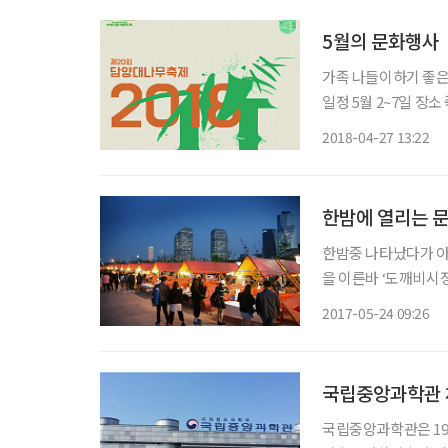
5월의 문화행사
가족 나들이하기 좋은 5월,
일정 5월 2~7일 장소 죽녹원 및 관방제림
양. 가족 나들이를 
2018-04-27 13:22
일)의 의미를 되살리고
한밤에 열리는 문
한밤중 나타났다가 
을 이른바 ‘도깨비시장
바로 ‘서울밤도깨비야
2017-05-24 09:26
국립중앙과학관 
국립중앙과학관은 19