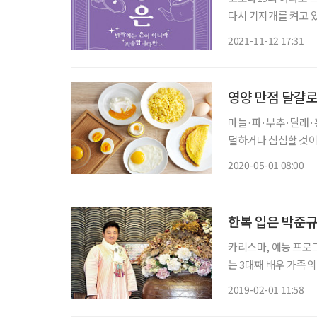
다시 기지개를 켜고 있
리는 추세다. 이 가운
2021-11-12 17:31
영양 만점 달걀로
마늘·파·부추·달래·흥
덜하거나 심심할 것이
르게 즐길 수 있다. 
2020-05-01 08:00
한복 입은 박준규
카리스마, 예능 프로
는 3대째 배우 가족의
를 맞이해 생애 처음 
2019-02-01 11:58
를 한 자리였다. 촬