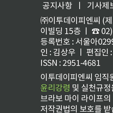
공지사항
ㅣ
기사제
㈜이투데이피엔씨 (제호
이빌딩 15층 ㅣ ☎ 02)
등록번호 : 서울아02992
인 : 김상우 ㅣ 편집인
ISSN : 2951-4681
이투데이피엔씨 임직원
윤리강령
및 실천규정을
브라보 마이 라이프의
저작권법의 보호를 받