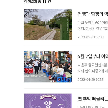
검색결과 총
11
건
전쟁과 항쟁의 역
다크 투어리즘은 여러
이다. 한국의 경우 ‘
을 어떻게 계획하고 
2023-05-03 08:39
5월 2일부터 야
다음주 월요일인 5월 
사와 실외 다중이용시
서울청사에서 열린 코
2022-04-29 10:35
이후 6주째 감소세를
옛 추억 떠올리는
코로나19의 여파로 