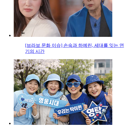
[브라보 문화 이슈] 손숙과 하예린, 세대를 잇는 연
기의 시간