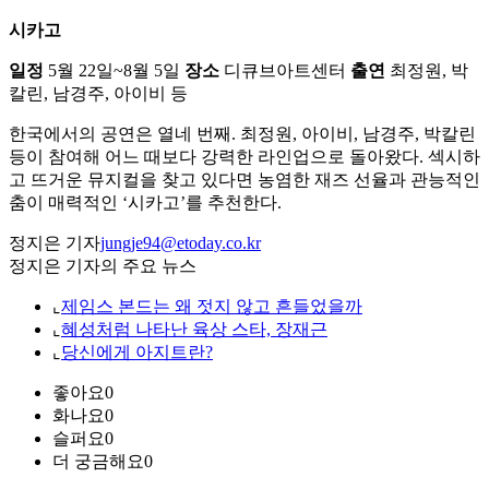
시카고
일정
5월 22일~8월 5일
장소
디큐브아트센터
출연
최정원, 박
칼린, 남경주, 아이비 등
한국에서의 공연은 열네 번째. 최정원, 아이비, 남경주, 박칼린
등이 참여해 어느 때보다 강력한 라인업으로 돌아왔다. 섹시하
고 뜨거운 뮤지컬을 찾고 있다면 농염한 재즈 선율과 관능적인
춤이 매력적인 ‘시카고’를 추천한다.
정지은 기자
jungje94@etoday.co.kr
정지은 기자의 주요 뉴스
⌞
제임스 본드는 왜 젓지 않고 흔들었을까
⌞
혜성처럼 나타난 육상 스타, 장재근
⌞
당신에게 아지트란?
좋아요
0
화나요
0
슬퍼요
0
더 궁금해요
0