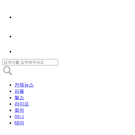
전체뉴스
피플
헬스
라이프
컬처
머니
테마