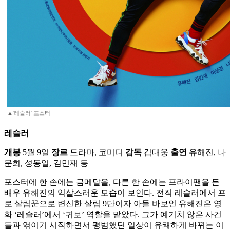
▲'레슬러' 포스터
레슬러
개봉
5월 9일
장르
드라마, 코미디
감독
김대웅
출연
유해진, 나
문희, 성동일, 김민재 등
포스터에 한 손에는 금메달을, 다른 한 손에는 프라이팬을 든
배우 유해진의 익살스러운 모습이 보인다. 전직 레슬러에서 프
로 살림꾼으로 변신한 살림 9단이자 아들 바보인 유해진은 영
화 ‘레슬러’에서 ‘귀보’ 역할을 맡았다. 그가 예기치 않은 사건
들과 엮이기 시작하면서 평범했던 일상이 유쾌하게 바뀌는 이