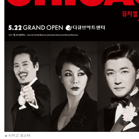
▲'시카고' 포스터