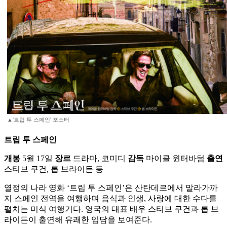
▲'트립 투 스페인' 포스터
트립 투 스페인
개봉
5월 17일
장르
드라마, 코미디
감독
마이클 윈터바텀
출연
스티브 쿠건, 롭 브라이든 등
열정의 나라 영화 ‘트립 투 스페인’은 산탄데르에서 말라가까
지 스페인 전역을 여행하며 음식과 인생, 사랑에 대한 수다를
펼치는 미식 여행기다. 영국의 대표 배우 스티브 쿠건과 롭 브
라이든이 출연해 유쾌한 입담을 보여준다.