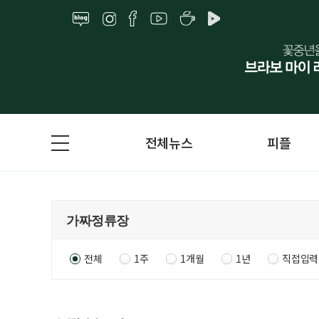
전체뉴스
피플
전체
1주
1개월
1년
직접입력