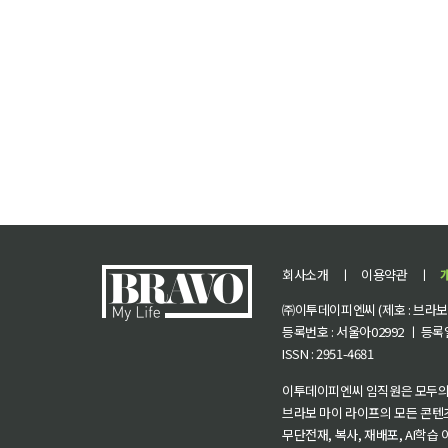
회사소개
ㅣ
이용약관
ㅣ
㈜이투데이피엔씨 (제호 : 브라보 마
등록번호 : 서울아02992 ㅣ 등록일자
ISSN : 2951-4681
이투데이피엔씨 임직원은 모두의
브라보 마이 라이프의 모든 콘텐
무단전재, 복사, 재배포, AI학습