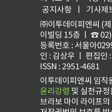
공지사항
ㅣ
기사제
㈜이투데이피엔씨 (제호
이빌딩 15층 ㅣ ☎ 02)
등록번호 : 서울아02992
인 : 김상우 ㅣ 편집인
ISSN : 2951-4681
이투데이피엔씨 임직원
윤리강령
및 실천규정을
브라보 마이 라이프의
저작권법의 보호를 받