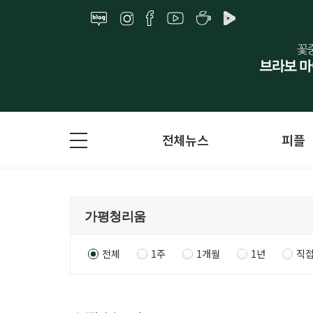
전체뉴스
피플
전체
1주
1개월
1년
직