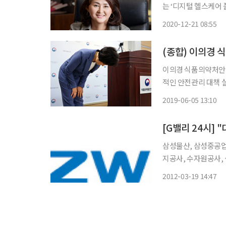
는 ‘디지털 헬스케어 플랫폼’ 
업화를 통한 국내 관
2020-12-21 08:55
이의경 식품의약처안전
적인 안전관리 대책 실
중지 된 후 66일 만
2019-06-05 13:10
허가 및 사후관리에 
[G밸리 24시]
삼성물산, 삼성중공업,
지공사, 수자원공사, 석유공사... 이들 대기업과 공기업을 포
기업들이 한 중소기업
2012-03-19 14:47
우지 할 수 있는 선