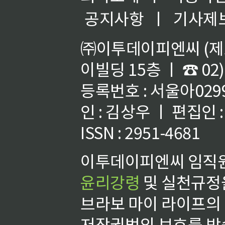
공지사항
ㅣ
기사제
㈜이투데이피엔씨 (제호
이빌딩 15층 ㅣ ☎ 02)
등록번호 : 서울아02992
인 : 김상우 ㅣ 편집인
ISSN : 2951-4681
이투데이피엔씨 임직원
윤리강령
및 실천규정을
브라보 마이 라이프의
저작권법의 보호를 받