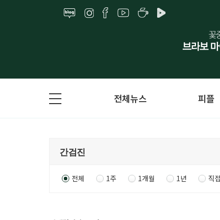
전체뉴스
피플
전체
1주
1개월
1년
직