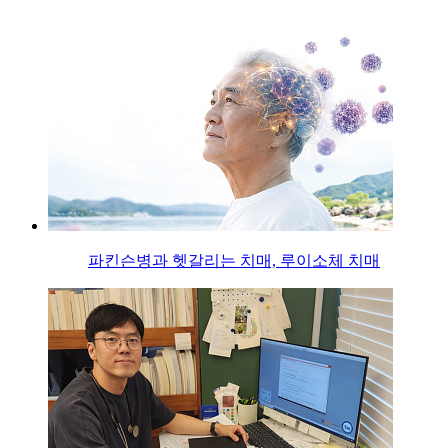
파킨슨병과 헷갈리는 치매, 루이소체 치매