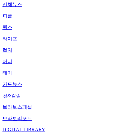
전체뉴스
피플
헬스
라이프
컬처
머니
테마
카드뉴스
컷&칼럼
브라보스페셜
브라보리포트
DIGITAL LIBRARY