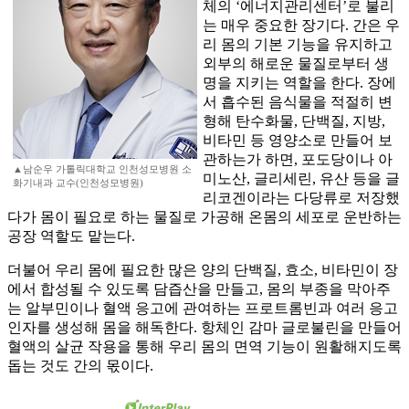
체의 ‘에너지관리센터’로 불리
는 매우 중요한 장기다. 간은 우
리 몸의 기본 기능을 유지하고
외부의 해로운 물질로부터 생
명을 지키는 역할을 한다. 장에
서 흡수된 음식물을 적절히 변
형해 탄수화물, 단백질, 지방,
비타민 등 영양소로 만들어 보
관하는가 하면, 포도당이나 아
▲남순우 가톨릭대학교 인천성모병원 소
미노산, 글리세린, 유산 등을 글
화기내과 교수(인천성모병원)
리코겐이라는 다당류로 저장했
다가 몸이 필요로 하는 물질로 가공해 온몸의 세포로 운반하는
공장 역할도 맡는다.
더불어 우리 몸에 필요한 많은 양의 단백질, 효소, 비타민이 장
에서 합성될 수 있도록 담즙산을 만들고, 몸의 부종을 막아주
는 알부민이나 혈액 응고에 관여하는 프로트롬빈과 여러 응고
인자를 생성해 몸을 해독한다. 항체인 감마 글로불린을 만들어
혈액의 살균 작용을 통해 우리 몸의 면역 기능이 원활해지도록
돕는 것도 간의 몫이다.