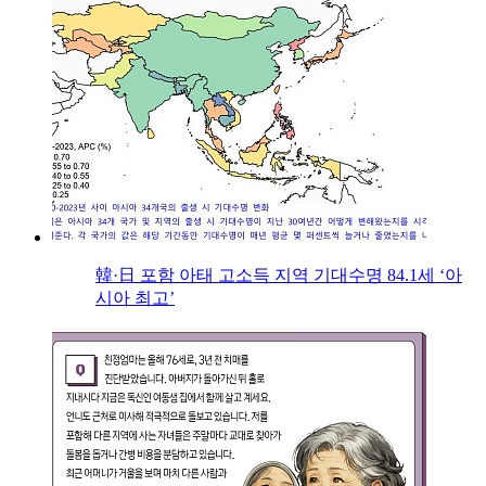
韓·日 포함 아태 고소득 지역 기대수명 84.1세 ‘아
시아 최고’