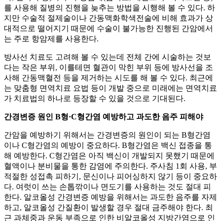
를 사용해 질병의 진행을 늦추는 방법을 시행해 볼 수 있다. 하
지만 수술적 절제술이나 간동맥화학색전술에 비해 효과가 상
대적으로 떨어지기 때문에 수술이 불가능한 진행된 간암에서
는 주로 항암제를 사용한다.
방사선 치료도 고려해 볼 수 있는데 전체 간에 시술하는 것보
다는 작은 부위, 이를테면 혈관이 막힌 부위 등에 방사선을 조
사해 간동맥혈전 등을 제거하는 시도를 해 볼 수 있다. 최근에
는 맞춤형 면역치료 요법 등이 개발 중으로 미래에는 면역치료
가 치료법의 하나로 등장할 수 있을 것으로 기대된다.
간경변증 원인 B형·C형간염 예방하고 과도한 음주 피해야
간암을 예방하기 위해서는 간경변증의 원인이 되는 B형간염
이나 C형간염의 예방이 중요하다. B형간염은 백신 접종을 통
해 예방한다. C형간염은 아직 백신이 개발되지 못했기 때문에
혈액이나 분비물을 통한 감염에 주의한다. 주사침 1회 사용, 부
적절한 성접촉 피하기, 문신이나 피어싱하지 않기 등이 중요하
다. 여럿이 쓰는 손톱깎이나 면도기를 사용하는 것도 절대 피
한다. 알코올성 간경변증 예방을 위해서는 과도한 음주를 자제
하고, 알코올성 간질환이 발생할 경우 절대 금주해야 한다. 최
근 과체중과 운동 부족으로 인한 비알코올성 지방간염으로 인