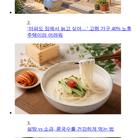
2.
‘아파도 집에서 늙고 싶어…’ 고령 가구 40% 노후
주택이라 어려워
3.
설탕 vs 소금, 콩국수를 건강하게 먹는 법