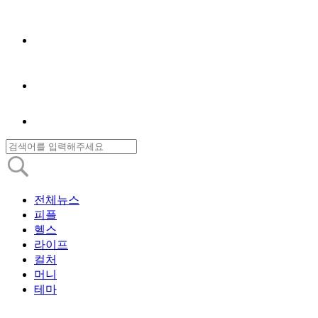
전체뉴스
피플
헬스
라이프
컬처
머니
테마