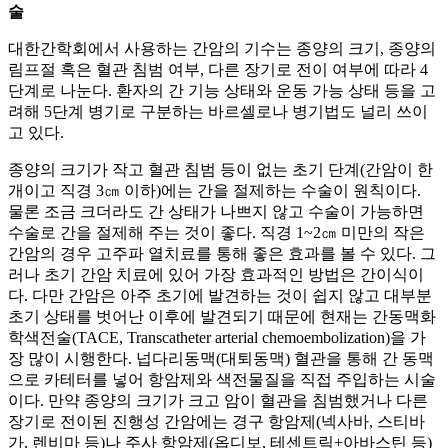
술
대한간학회에서 사용하는 간암의 기수는 종양의 크기, 종양의
림프절 혹은 혈관 침범 여부, 다른 장기로 전이 여부에 따라 4
단계로 나눈다. 환자의 간 기능 상태와 운동 가능 상태 등을 고
려해 5단계 병기로 구분하는 바르셀로나 병기법도 널리 쓰이
고 있다.
종양의 크기가 작고 혈관 침범 등이 없는 초기 단계(간암이 한
개이고 직경 3㎝ 이하)에는 간을 절제하는 수술이 원칙이다.
물론 조금 크더라도 간 상태가 나쁘지 않고 수술이 가능하면
수술로 간을 절제해 주는 것이 좋다. 직경 1~2㎝ 미만의 작은
간암의 경우 고주파 열치료를 통해 좋은 효과를 볼 수 있다. 그
러나 초기 간암 치료에 있어 가장 효과적인 방법은 간이식이
다. 다만 간암은 아주 초기에 발견하는 것이 쉽지 않고 대부분
초기 상태를 벗어난 이후에 발견되기 때문에 현재는 간동맥화
학색전술(TACE, Transcatheter arterial chemoembolization)을 가
장 많이 시행한다. 넙다리동맥(대퇴동맥) 혈관을 통해 간 동맥
으로 카테터를 넣어 항암제와 색전물질을 직접 주입하는 시술
이다. 만약 종양의 크기가 크고 암이 혈관을 침범했거나 다른
장기로 전이된 진행성 간암에는 경구 항암제(넥사바, 스티바
가, 렌비마 등)나 주사 항암제(옵디보, 테센트릭+아바스틴 등)