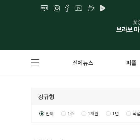
전체뉴스
피플
전체
1주
1개월
1년
직