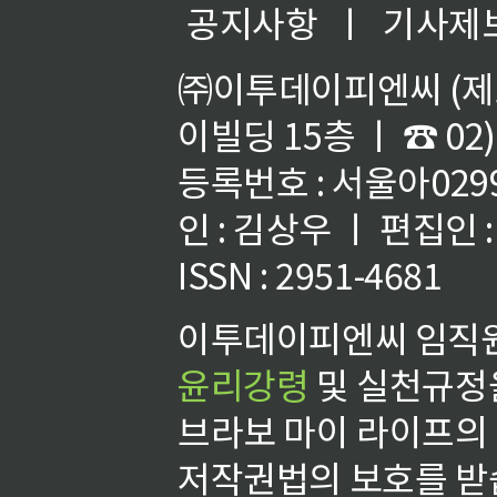
공지사항
ㅣ
기사제
㈜이투데이피엔씨 (제호
이빌딩 15층 ㅣ ☎ 02)
등록번호 : 서울아02992
인 : 김상우 ㅣ 편집인
ISSN : 2951-4681
이투데이피엔씨 임직원
윤리강령
및 실천규정을
브라보 마이 라이프의
저작권법의 보호를 받