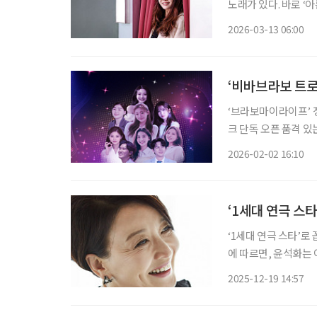
노래가 있다. 바로 ‘아름다운 나라’다. 이 노래를 부른
을 좋아하지도, 그렇
2026-03-13 06:00
지칭하는 것이 아니다
‘비바브라보 트로
‘브라보마이라이프’ 정
크 단독 오픈 품격 있는 시니어 문화를 지향하는 ‘비바브라보 콘서트’가 두 번째 무대를 앞두
고 매거진 구독자를 위한 특별 선예매
2026-02-02 16:10
는 4월 열리는 ‘비바
‘1세대 연극 스타
‘1세대 연극 스타’로
에 따르면, 윤석화는
켜보는 가운데 세상을 
2025-12-19 14:57
이브 자화상’을 무대