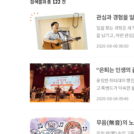
검색결과 총
122
건
관심과 경험을 
일을 찾는 과정은 새
을 남기고, 어떤 관심
그대로 이어가려는 사
2026-08-06 06:00
람, 자신이 변화시킬
“은퇴는 인생의 
웅장한 취타대의 행진
고 록밴드가 익숙한 
음악을 넘나든 시니어 예
2026-08-04 09:46
협회(KARP·대표 
무음(無音)의 
은빛 관(管) 속의 고