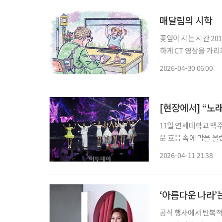
매달림의 시학
꽃잎이 지는 시간 2018년 겨울, 어머니는 인후암 말기 진단을 받으셨다. 의사 선생님은 차분
하게 CT 영상을 가
은 차갑게 식어가고 있었
2026-04-30 06:00
임 없이 휴직계를 제출
[현장에서] “노
11일 연세대학교 백
운 호응 속에 막을 올
중장년 세대의 기억과 감성을 자
2026-04-11 21:38
부터 
‘아름다운 나라’
공식 행사에서 반복적