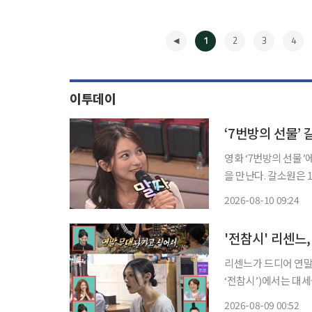
1
2
3
4
이투데이
‘7번방의 선물’ 
영화 ‘7번방의 선물
을 만난다. 갈소원은 10일 방송되는 KBS 2TV ‘말자쇼’에 깜짝 등장한다. 이날 방송은 ‘부모와
자녀’ 특집으로 꾸며지
2026-08-10 09:24
은 객석에서 포착돼 
◀
리센느가 드디어 연말 무대에 오를 수 있게
‘전참시’)에서는 대
이날 원이는 “‘Pret
2026-08-09 00:52