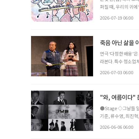
퍼질 때, 우리의 귀
따라붙는 것을 말한다.
2026-07-19 06:00
이를 부드럽게 감싸안
죽음 아닌 삶을 
연극 ‘다정한 배웅’은
라본다. 특수 청소업
다. 관객은 ‘나는 어떤 마지막을 맞이할까, 그리고 남겨진 사람들은 어떤 시간을 견뎌낼까’ 스
2026-07-03 06:00
스로에게 묻게 된다.
"와, 여름이다"
●Stage ◇그날들 일정 6월 9일 ~ 8월 23일 장소 디큐브 링크아트센터 연출 장유정 출연 엄
기준, 류수영, 최진혁, 김정현,
며진 주크박스 뮤지컬 
2026-06-06 06:00
다. 청와대 경호실을 