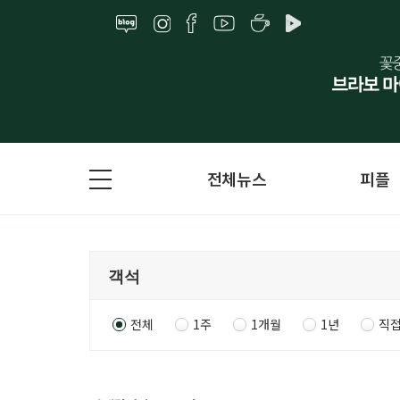
전체뉴스
피플
전체
1주
1개월
1년
직