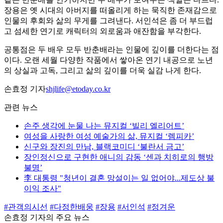
장용은 옛 시대의 아버지를 떠올리게 하는 묵직한 존재감으로
인물의 후회와 삶의 무게를 그려낸다. 서인석은 좀 더 부드럽
고 섬세한 연기로 캐릭터의 외로움과 애잔함을 부각한다.
공통점은 두 배우 모두 반춘배라는 인물에 깊이를 더한다는 점
이다. 오랜 세월 다양한 작품에서 쌓아온 연기 내공으로 노년
의 상실과 고독, 그리고 삶의 깊이를 더욱 실감 나게 한다.
손효정 기자
shjlife@etoday.co.kr
관련 뉴스
손주 생각에 눈물 나는 뮤지컬 ‘빌리 엘리어트’
여성을 사랑한 여성 예술가의 삶, 뮤지컬 ‘렘피카’
신구와 장진의 만남, 블랙코미디 ‘불란서 금고’
장인정신으로 구현한 애니의 감동 ‘센과 치히로의 행방
불명’
李 대통령 "청년이 결혼 망설이는 일 없어야...제도상 불
이익 조사"
#관객의시선
#다정한배웅
#장용
#서인석
#정겨운
손효정 기자의 주요 뉴스