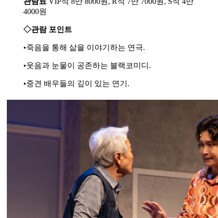
관람료
VIP석 8만 8000원, R석 7만 7000원, S석 4만
4000원
◇관람 포인트
•죽음을 통해 삶을 이야기하는 연극.
•웃음과 눈물이 공존하는 블랙코미디.
•중견 배우들의 깊이 있는 연기.