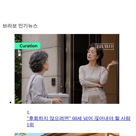
브라보 인기뉴스
1.
"후회하지 않으려면" 60세 넘어 끊어내야 할 사람
1위