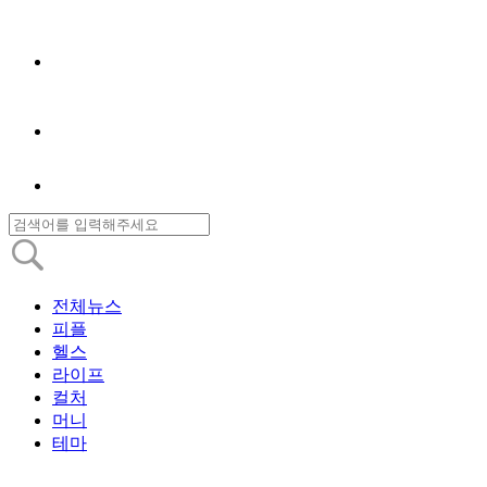
전체뉴스
피플
헬스
라이프
컬처
머니
테마