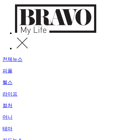
전체뉴스
피플
헬스
라이프
컬처
머니
테마