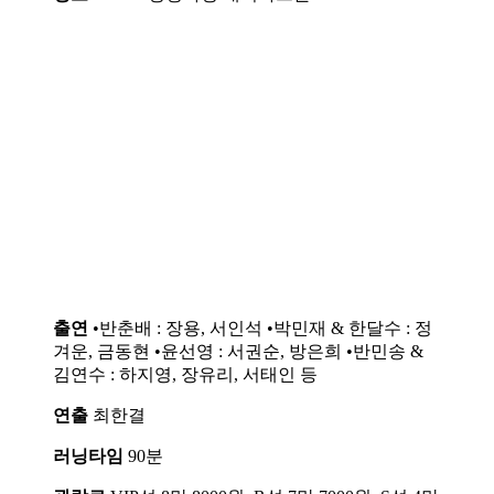
출연
•반춘배 : 장용, 서인석 •박민재 & 한달수 : 정
겨운, 금동현 •윤선영 : 서권순, 방은희 •반민송 &
김연수 : 하지영, 장유리, 서태인 등
연출
최한결
러닝타임
90분