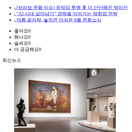
⌞
[브라보 문화 이슈] 유방암 투병 후 더 단단해진 박미선
⌞
“AI 시대 살아남기” 경력을 이어가는 재취업 전략
⌞
여름 끝자락, 놓치면 아쉬운 8월 문화소식
좋아요
0
화나요
0
슬퍼요
0
더 궁금해요
0
최신뉴스