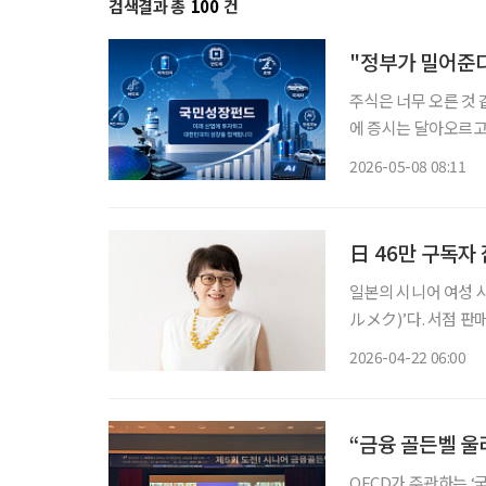
검색결과 총
100
건
"정부가 밀어준다
주식은 너무 오른 것 
에 증시는 달아오르고 
퇴 이후를 위해 안정
2026-05-08 08:11
위기 속에서 정부가 
日 46만 구독자
일본의 시니어 여성 시
ルメク)’다. 서점 판
2025년 1~6월)를
2026-04-22 06:00
나의 ‘시니어 여성 
“금융 골든벨 울리
OECD가 주관하는 ‘국