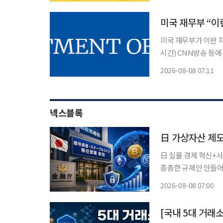
미국 재무부 “이
미국 재무부가 이란 자
시간) CNN방송 등
고 불법 금융을 조장하는 
2026-08-08 07:11
정권이 수십억 달러를
넥스블록
日 실물 경제 혁신+
촘촘한 규제안 만들어
지수 “사업 확장 기회 준비 전략 필요” 오랜 기간 
2026-08-08 07:00
장이 스테이블코인의 
[국내 5대 거래