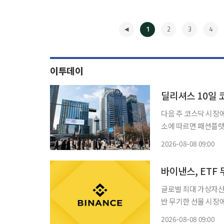
1
2
3
4
이투데이
딜리셔스 10일 
다음 주 코스닥 시장에서
소에 따르면 패션플랫폼 
는 3~4일 일반투자자
2026-08-08 09:00
금은 198억원이 모였
◀
글로벌 최대 가상자산
반 무기한 선물 시장
운데, 한국 증시 레
2026-08-08 09:00