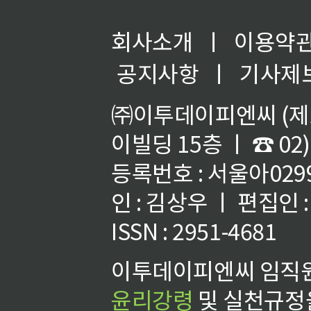
회사소개
ㅣ
이용약
공지사항
ㅣ
기사제
㈜이투데이피엔씨 (제호
이빌딩 15층 ㅣ ☎ 02)
등록번호 : 서울아02992
인 : 김상우 ㅣ 편집인
ISSN : 2951-4681
이투데이피엔씨 임직원
윤리강령
및 실천규정을