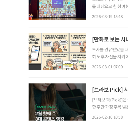
를 대상으로 한 참여
회, 두나무가 공동으
2026-03-19 15:48
다. 올해로 5회를
[만화로 보는 시
투자를 권유받았을 때 
히 노후 자산을 지켜
보다 중요합니다. 토스뱅크 금융사기대응팀은 “정상적인 금융 거래에서는 수익금을 받기 전
2026-03-01 07:00
에 별도의 돈을 요구
[브라보 Pick
[브라보 픽(Pick)
한 주간 가장 주목 
라이프는 시시각각 변
2026-02-10 10:58
니다. 2월 첫째 