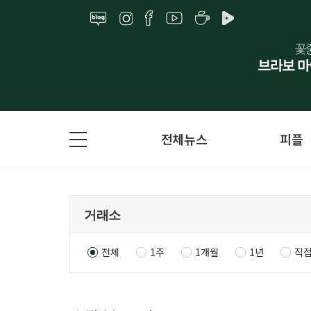
전체뉴스
피플
전체
1주
1개월
1년
직