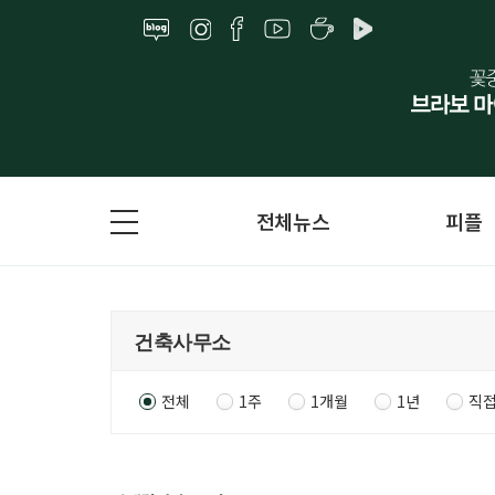
전체뉴스
피플
전체
1주
1개월
1년
직