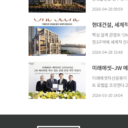
트너스와 조경 설계사
2026-04-29 09:59
트 코트, 미국 270 
현대건설, 세계적
핵심 설계 콘셉트 ‘ONE Scene’ 공개 현대건설이
정3구역에 세계적 건
워 압구정 현대의 상징
2026-04-28 15:48
은 28일 압구정3구역에
미래에셋–JW 메
미래에셋자산운용이 전
트 호텔을 조성한다고 
서울에서 여수 경도 
2026-03-20 14:04
했다. 행사에는 미래