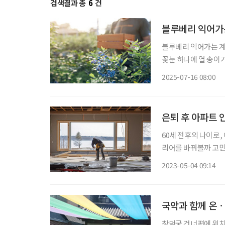
검색결과 총
6
건
블루베리 익어가
블루베리 익어가는 계
꽃눈 하나에 열 송이가
게 몰래 숨어서 맺는 
2025-07-16 08:00
부끄러움이 고개를 든
은퇴 후 아파트 
60세 전후의 나이로
리어를 바꿔볼까 고민
찾아가야 할지 ‘멘붕
2023-05-04 09:14
국악과 함께 온
창덕궁 건너편에 위치