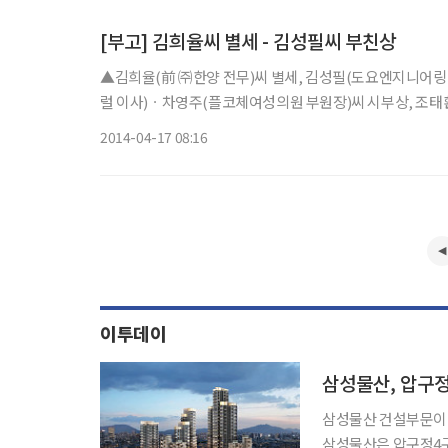
[부고] 김희율씨 별세 - 김성필씨 부친상
▲김희율(前 ㈜한양 전무)씨 별세, 김성필(도요엔지니어링
럴 이사)ㆍ차영주(플코체여성의원 부원장)씨 시부상, 조태
18일 오전, 02-3010-2232
2014-04-17 08:16
이투데이
삼성물산, 압구
삼성물산 건설부문이 
삼성물산은 압구정4구