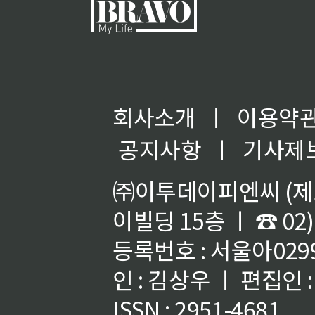
회사소개
ㅣ
이용약
공지사항
ㅣ
기사제
㈜이투데이피엔씨 (제호
이빌딩 15층 ㅣ ☎ 02)
등록번호 : 서울아02992
인 : 김상우 ㅣ 편집인
ISSN : 2951-4681