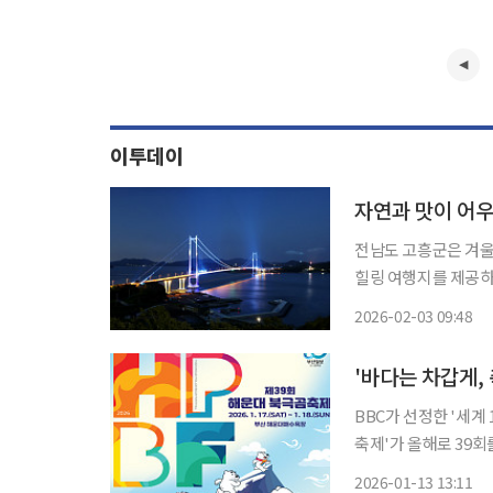
이투데이
자연과 맛이 어
전남도 고흥군은 겨
힐링 여행지를 제공하고 있다. 특히 고흥군은 능가사, 거금도, 팔
께 매생이와 굴 같은 제철
2026-02-03 09:48
위치한 능가사는 오랜
BBC가 선정한 '세계
축제'가 올해로 39회
월 17일부터 18일까지 이틀
2026-01-13 13:11