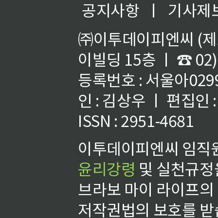
공지사항
ㅣ
기사제
㈜이투데이피엔씨 (제호
이빌딩 15층 ㅣ ☎ 02)
등록번호 : 서울아02992
인 : 김상우 ㅣ 편집인
ISSN : 2951-4681
이투데이피엔씨 임직원
윤리강령
및 실천규정을
브라보 마이 라이프의
저작권법의 보호를 받