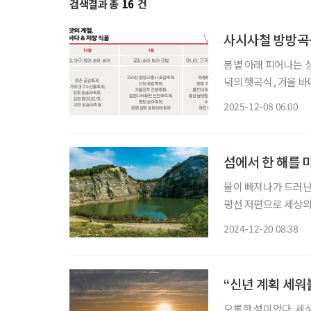
검색결과 총
16
건
사시사철 방방곡
봄볕 아래 피어나는 
녘의 햇곡식, 겨울 
는 먹거리 축제가 끊이
2025-12-08 06:00
겼다고 소문이 날까?
섬에서 한 해를
물이 빠져나가 드러난
평선 저편으로 세상의
래에서 마음속 깊숙이
2024-12-20 08:38
서 나
“신년 계획 세워
오롯한 섬이었다. 세상