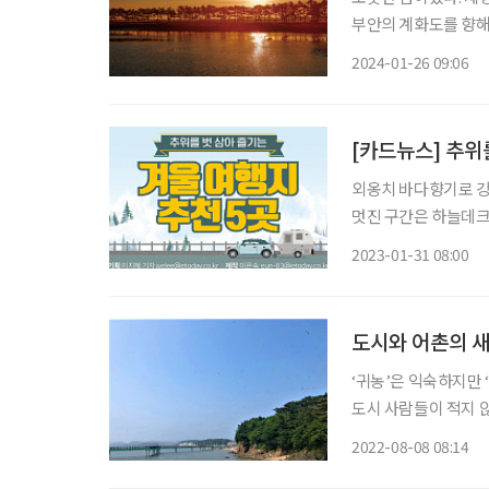
부안의 계화도를 향해
하 향기보다 짙은 기
2024-01-26 09:06
스레한 불빛 저편으로
[카드뉴스] 추위
외옹치 바다향기로 
멋진 구간은 하늘데크
마을도 들러볼 것. 초량 이바구길 부산역에서 산복도로까지 걷는 길이다. 급경사 구간에서는
2023-01-31 08:00
모노레일을 이용해도 
도시와 어촌의 
‘귀농’은 익숙하지만 
도시 사람들이 적지 않
다. 타고난 자연환경과
2022-08-08 08:14
과 어촌 주민의 애정이