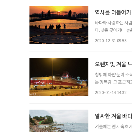
역사를 더듬어가
바다와 사랑하는 사람
다. 낮은 곳이거나 높
천을 거쳐간 근대 역
2020-12-31 09:53
를 걸으면 하루짜리 
오렌지빛 겨울 노
창밖에 하얀 눈이 소
는 행복감. 그 포근하
다. 더군다나 겨울 여행에
2020-01-14 14:32
알싸한 겨울 바다
겨울에는 왠지 속초에 