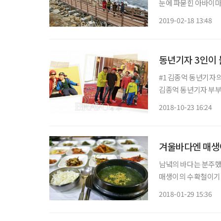
눈에 파묻힌 아바이마
억이 겨울에 닿아 있
2019-02-18 13:48
동년기자 3인이 
#1 김종억 동년기자의 '설레는 손주와의 첫 만남, 잊지 못할 첫 여행' 일정 40일, 미국 
김종억 동년기자 부부
→라스베이거스 2014년 정년퇴직 후 꿈에도 그리던 미국여행을 계획했다. 미국 콜로라도에
2018-10-23 16:24
사는 딸네 가는 것인데
겨울바다엔 매생
남녘의 바다는 분주했다
매생이의 수확철이기 
여먹은 추운 겨울의 
2018-01-29 15:36
되었다. 매생이