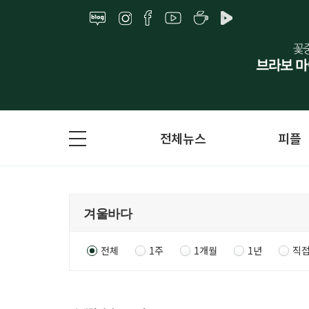
전체뉴스
피플
전체
1주
1개월
1년
직