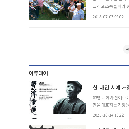
그리고 스승을 따라 정
한 번에 손발 착착 
2018-07-03 09:02
내는 향기는 깊고, 
이투데이
한-대만 서예 거
63명 서예가 참여…22
만을 대표하는 거장들
술의전당 서예박물관에서 열린다. 서예단체 (사)겸수회는 
2025-10-14 13:22
회와 공동으로 이번 전