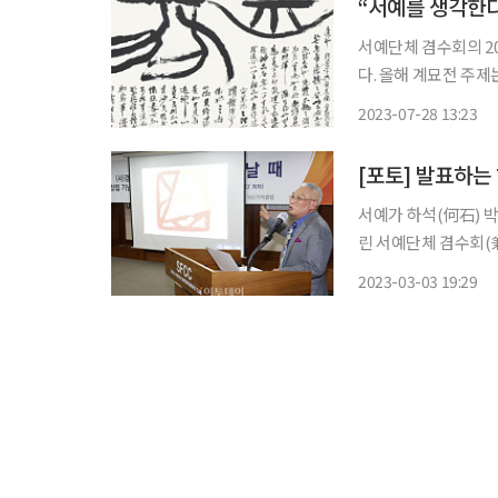
“서예를 생각한
서예단체 겸수회의 20
다. 올해 계묘전 주제는 ‘서예를 생각한다’로, 예년보다 훨씬 많은 50명의 회원이 서예에 관한
다양한 작품을 출품한다. 손창락 이사장은 “겸수회가 지난 1월 사단법인으로 거
2023-07-28 13:23
음 주최하는 전시여서
[포토] 발표하는
서예가 하석(何石) 
린 서예단체 겸수회(
발표를 하고 있다.
2023-03-03 19:29