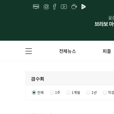
전체뉴스
피플
전체
1주
1개월
1년
직