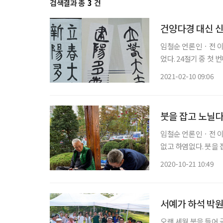
검색결과 총
3
건
건양다경 대신 
임철순 언론인ㆍ전 이투데이 주필 바야흐로 봄이다. 지난 
었다. 24절기 중 첫
입추(立秋) 입동(立冬
2021-02-10 09:06
吉)·다경(多慶)하기
붓을 잡고 노닐
임철순 언론인ㆍ전 이투데이 주필 나는 서예에 입문한 지 
없고 하염없다. 붓을 
금 서예에 기울이는 열성과 공
2020-10-21 10:49
(兼修會)가 가을 소풍
서예가 하석 박원
오랜 세월 붓을 들어 