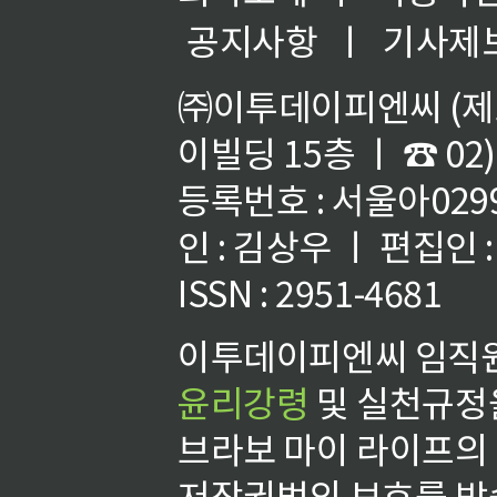
공지사항
ㅣ
기사제
㈜이투데이피엔씨 (제호
이빌딩 15층 ㅣ ☎ 02)
등록번호 : 서울아02992
인 : 김상우 ㅣ 편집인
ISSN : 2951-4681
이투데이피엔씨 임직원
윤리강령
및 실천규정을
브라보 마이 라이프의
저작권법의 보호를 받