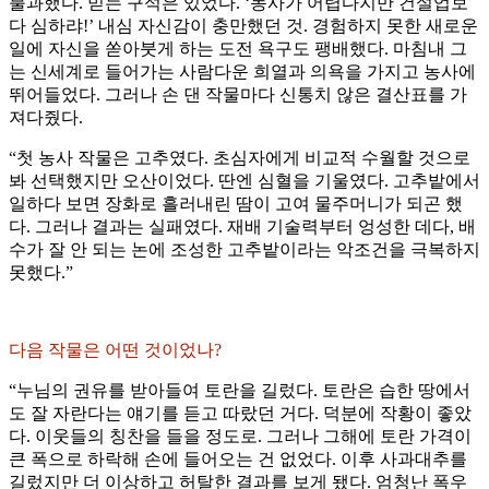
불과했다. 믿는 구석은 있었다. ‘농사가 어렵다지만 건설업보
다 심하랴!’ 내심 자신감이 충만했던 것. 경험하지 못한 새로운
일에 자신을 쏟아붓게 하는 도전 욕구도 팽배했다. 마침내 그
는 신세계로 들어가는 사람다운 희열과 의욕을 가지고 농사에
뛰어들었다. 그러나 손 댄 작물마다 신통치 않은 결산표를 가
져다줬다.
“첫 농사 작물은 고추였다. 초심자에게 비교적 수월할 것으로
봐 선택했지만 오산이었다. 딴엔 심혈을 기울였다. 고추밭에서
일하다 보면 장화로 흘러내린 땀이 고여 물주머니가 되곤 했
다. 그러나 결과는 실패였다. 재배 기술력부터 엉성한 데다, 배
수가 잘 안 되는 논에 조성한 고추밭이라는 악조건을 극복하지
못했다.”
다음 작물은 어떤 것이었나?
“누님의 권유를 받아들여 토란을 길렀다. 토란은 습한 땅에서
도 잘 자란다는 얘기를 듣고 따랐던 거다. 덕분에 작황이 좋았
다. 이웃들의 칭찬을 들을 정도로. 그러나 그해에 토란 가격이
큰 폭으로 하락해 손에 들어오는 건 없었다. 이후 사과대추를
길렀지만 더 이상하고 허탈한 결과를 보게 됐다. 엄청난 폭우