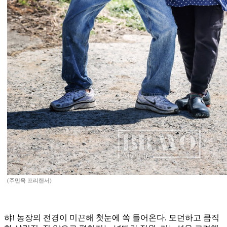
(주민욱 프리랜서)
햐! 농장의 전경이 미끈해 첫눈에 쏙 들어온다. 모던하고 큼직