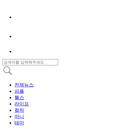
전체뉴스
피플
헬스
라이프
컬처
머니
테마