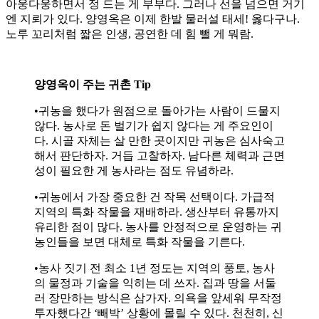
아웅다웅하면서 정 드는 게 부부다. 그러나 선을 넘으면 거기
엔 지뢰가 있다. 양영옥은 이제 한발 물러설 태세! 옳다구나.
노루 꼬리처럼 짧은 인생, 공연한 데 힘 뺄 게 뭐람.
양영옥이 주는 귀촌 Tip
•귀농을 했다가 원점으로 돌아가는 사람이 드물지
않다. 농사로 돈 벌기가 쉽지 않다는 게 주요인이
다. 시골 자체는 살 만한 곳이지만 귀농은 심사숙고
해서 판단하자. 거듭 고찰하자. 남다른 체력과 근면
성이 필요한 게 농사라는 점도 유념하라.
•귀농에서 가장 중요한 건 작목 선택이다. 가급적
지역의 특화 작물을 재배하라. 생산부터 유통까지
유리한 점이 많다. 농사를 안정적으로 운영하는 귀
농인들을 보면 대체로 특화 작물을 기른다.
•농사 짓기 전 최소 1년 정도는 지역의 풍토, 농사
의 물정과 기술을 익히는 데 쓰자. 집과 땅을 서둘
러 장만하는 방식은 삼가자. 의욕을 앞세워 무작정
투자했다간 ‘빼박’ 상황에 몰릴 수 있다. 천천히, 신