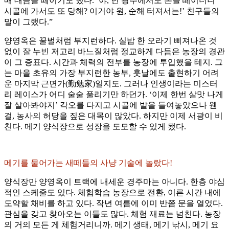
매 대금을 떼이기도 했다. ‘야, 넌 광주에서도 돈을 떼이더니
시골에 가서도 또 당해? 이거야 원, 순해 터져서는!’ 친구들의
말이 그랬다.”
양영옥은 꿀벌처럼 부지런하다. 실밥 한 오라기 삐져나온 것
없이 잘 누빈 저고리 바느질처럼 정교하게 다듬은 농장의 경관
이 그 증표다. 시간과 체력의 전부를 농장에 투입했을 테지. 그
는 마을 초유의 가장 부지런한 농부, 훗날에도 출현하기 어려
운 마지막 근면가(勤勉家)일지도. 그러나 인생이라는 미스터
리 레이스가 어디 술술 풀리기만 하던가. ‘이제 한번 살맛 나게
잘 살아봐야지’ 각오를 다지고 시골에 발을 들여놓았으나 웬
걸, 농사의 허당을 짚은 대목이 많았다. 하지만 이제 서광이 비
친다. 메기 양식장으로 성장을 도모할 수 있게 됐다.
메기를 물어가는 새떼들의 사냥 기술에 놀랐다!
양식장만 양영옥이 트랙에 내세운 경주마는 아니다. 한층 야심
적인 스케줄도 있다. 체험학습 농장으로 전환, 이른 시간 내에
도약할 채비를 하고 있다. 작년 여름에 이미 반쯤 문을 열었다.
관심을 갖고 찾아오는 이들도 많다. 체험 재료는 넘친다. 농장
의 거의 모든 게 체험거리니까. 메기 생태, 메기 낚시, 메기 요