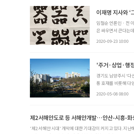
이재명 지사와 ‘
임철순 언론인ㆍ전 이투데이 주필 이재명 경기도지사는 왜
은 싸우면서 큰다는데
보고 있노라니 1952
2020-09-23 10:00
“압박과 설움에서 해
'주거·상업·행정
경기도 남양주시 ‘다
통 호재를 비롯해 다양
능성을 알아보기 위해 직접 찾아가 살펴봤다
2020-05-08 08:00
장이 침체되고 있다.
제2서해안도로 등 서해안개발…안산-시흥-화
'제2 서해안 시대' 개막에 대한 기대감이 커지고 있다. 