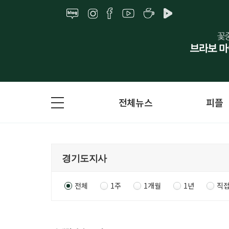
전체뉴스
피플
전체
1주
1개월
1년
직