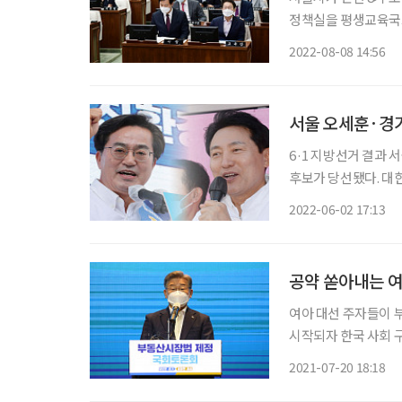
정책실을 평생교육국으
통과됐다. 그 과정
2022-08-08 14:56
소식이 들렸다. 이는
서울 오세훈·경기
6·1 지방선거 결과
후보가 당선됐다. 대
어떻게 실현될지 귀추가 주목된다. 오세훈 서울시장 당선
2022-06-02 17:13
대 예방센터 건립 ▲
공약 쏟아내는 여
여아 대선 주자들이 부
시작되자 한국 사회 
다. 여러 후보가 공약
2021-07-20 18:18
않다. 경선 초기라 