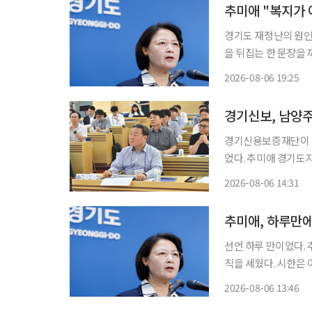
추미애 "복지가
경기도 재정난의 원인
을 뒤집는 한 문장을 
이 늘었다는 것이다. 6일 이투데이 취재를 종합하면 추 지사는 자신의 페이스북에 "정치권에
2026-08-06 19:25
서는 경기도의 재정난
경기신보, 남양주
경기신용보증재단이 남
었다. 추미애 경기도
이다. 6일 이투데이 취재를 종합하면 경기신보는 이날 남양주시 정약용도서관에서 시석중 이
2026-08-06 14:31
사장을 비롯한 임원, 
추미애, 하루만에
선언 하루 만이었다.
직을 세웠다. 시한은 이달 말, 시
지사는 이날 주형철 
2026-08-06 13:46
고 비상재정 대응체계