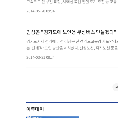
고속도로 전 구간 확정, 서해선 복선 전철 조기 추진 등 교통 호재가 잇따르고 있기 
통망이 확충되면 연결된 주요 간선도로의 교통정체 해소와 
2014-05-20 09:34
김상곤 "경기도에 노인용 무상버스 만들겠다"
경기도지사 선거에 나선 김상곤 전 경기도교육감이 노약자
는 '단계적' 도입 방안을 제시했다. 신설노선, 적자노선 등을 공영제로 전환하는 방안도 내놨다. 김 전 교육감은 20일 경기도의회 브
2014-03-21 08:24
이투데이