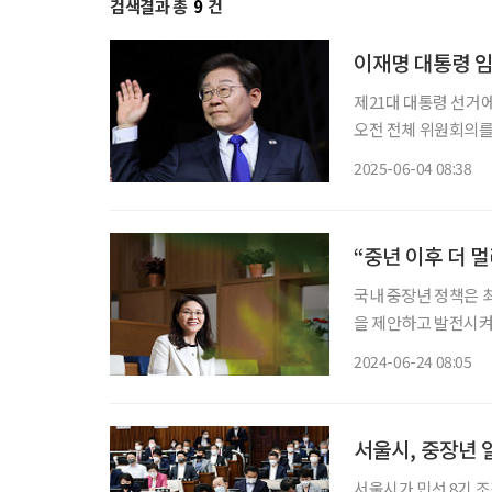
검색결과 총
9
건
이재명 대통령 임
제21대 대통령 선거
오전 전체 위원회의를
인으로 공식 확정했다.
2025-06-04 08:38
됐다. 새 정부의
“중년 이후 더 
국내 중장년 정책은 
을 제안하고 발전시켜
시 중장년 정책의 태
2024-06-24 08:05
어들었을 즈음, 그는
서울시, 중장년 
서울시가 민선 8기 