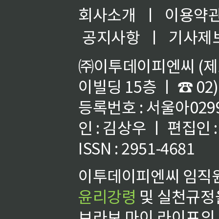
회사소개
ㅣ
이용약
공지사항
ㅣ
기사제
㈜이투데이피엔씨 (제호
이빌딩 15층 ㅣ ☎ 02)
등록번호 : 서울아02992
인 : 김상우 ㅣ 편집인
ISSN : 2951-4681
이투데이피엔씨 임직원
윤리강령
및 실천규정을
브라보 마이 라이프의