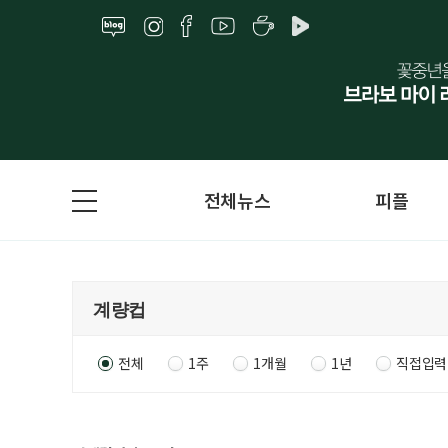
전체뉴스
피플
전체
1주
1개월
1년
직접입력