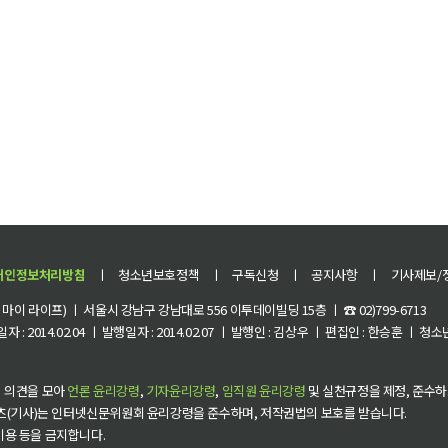
개인정보처리방침
ㅣ
청소년보호정책
ㅣ
구독신청
ㅣ
공지사항
ㅣ
기사제보/
이 라이프) ㅣ 서울시 강남구 강남대로 556 이투데이빌딩 15층 ㅣ ☎ 02)799-6713
 : 2014.02.04 ㅣ 발행일자 : 2014.02.07 ㅣ 발행인 : 김상우 ㅣ 편집인 : 한승훈 ㅣ
 의견을 모아
언론 윤리강령
,
기자윤리강령
,
임직원 윤리강령
및 실천규정을 제정, 준수하
츠(기사)는 인터넷신문위원회 윤리강령을 준수하며, 저작권법의 보호를 받습니다.
 이용 등을 금지합니다.