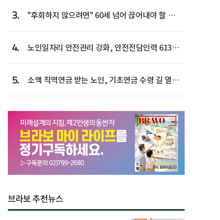
3.
"후회하지 않으려면" 60세 넘어 끊어내야 할 사
람 1위
4.
노인일자리 안전관리 강화, 안전전담인력 613명
첫 배치
5.
소액 직역연금 받는 노인, 기초연금 수령 길 열린
다
브라보 추천뉴스