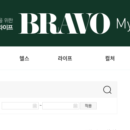
헬스
라이프
컬처
~
적용