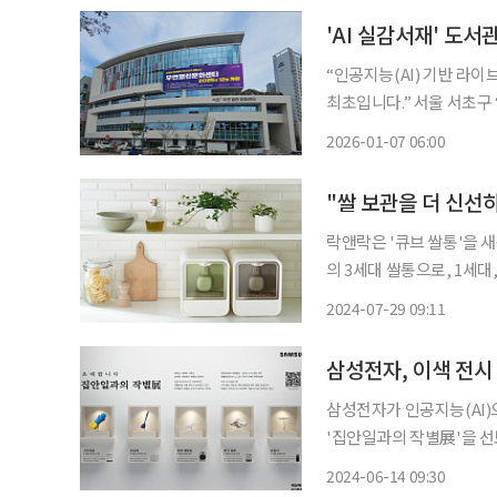
“인공지능(AI) 기반 라
최초입니다.” 서울 서초구 ‘우면열린문화센터’ 5층 우면도서관에 들어서자 3면이 대형 터치
LED 스크린으로 둘러싸인
2026-01-07 06:00
한 서가 대신 화려한 디
"쌀 보관을 더 신선
락앤락은 '큐브 쌀통'을 새롭게 선보였다고 
의 3세대 쌀통으로, 1세
것이 특징이다. 락앤락의 
2024-07-29 09:11
사용이 가능한 제습제를 포
삼성전자, 이색 전시
삼성전자가 인공지능(AI)
'집안일과의 작별展'을 선보인다고 14일 밝혔다. 
자들의 일상에서는 더 이
2024-06-14 09:30