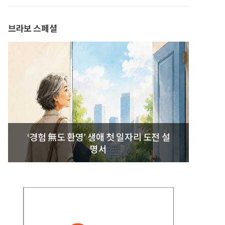
발간
브라보 스페셜
‘경험 無도 환영’ 생애 첫 일자리 도전 설
명서