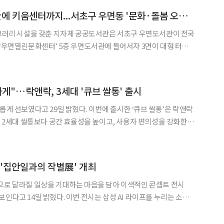
'AI 실감서재' 도서관에 키움센터까지...서초구 우면동 '문화·돌봄 오아시스' 열렸다 [區석區석-우면열린문화센터]
◀
▶
이브러리 시설을 갖춘 지자체 공공도서관은 서초구 우면도서관이 전국
 ‘나만의 실감서재’가 눈길을 사로잡았다. 책이 빼곡히 들어선 익숙
스플레이가 반기는 이곳은 센터 핵심 시설인 우면도서관의
하게"…락앤락, 3세대 '큐브 쌀통' 출시
29일 밝혔다. 이번에 출시한 ‘큐브 쌀통’은 락앤락
대, 2세대 쌀통보다 공간 효율성을 높이고, 사용자 편의성을 강화한
밀폐기술을 활용해 내부 실리콘 링이 장착돼 습기를 차단해 주고, 재
함해 쌀과 잡곡을 보다 신선하게 보관할 수 있다.
 '집안일과의 작별展' 개최
으로 달라질 일상을 기대하는 마음을 담아 이색적인 콘셉트 전시
이번 전시는 삼성 AI 라이프를 누리는 소비
상 필요가 없어지면서 역사 속으로 사라질 생활용품들의 노고를 기
리고 작별 인사를 전하는 콘셉트의 전시다. 서울 강남구 '꿈과 모험의 홍철동산' 게릴