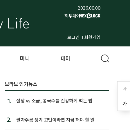
2026.08.08
로그인
회원가입
머니
테마
브라보 인기뉴스
가
1.
설탕 vs 소금, 콩국수를 건강하게 먹는 법
가
2.
팔자주름 생겨 고민이라면 지금 해야 할 일