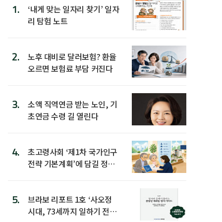
1.
‘내게 맞는 일자리 찾기’ 일자
리 탐험 노트
2.
노후 대비로 달러보험? 환율
오르면 보험료 부담 커진다
3.
소액 직역연금 받는 노인, 기
초연금 수령 길 열린다
4.
초고령사회 ‘제1차 국가인구
전략 기본계획’에 담길 정책
은
5.
브라보 리포트 1호 ‘사오정
시대, 73세까지 일하기 전략’