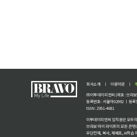
회사소개
ㅣ
이용약관
ㅣ
㈜이투데이피엔씨 (제호 : 브라보 마
등록번호 : 서울아02992 ㅣ 등록일자
ISSN : 2951-4681
이투데이피엔씨 임직원은 모두의
브라보 마이 라이프의 모든 콘텐
무단전재, 복사, 재배포, AI학습