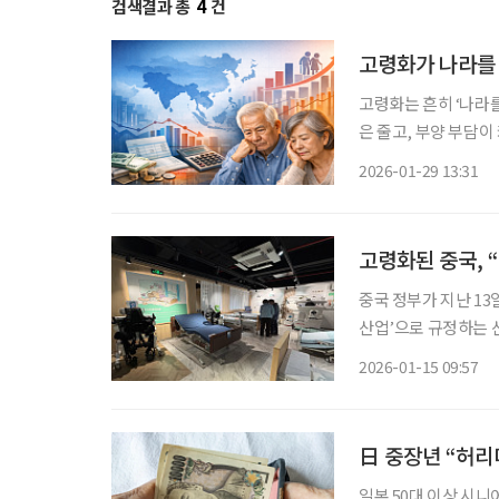
검색결과 총
4
건
고령화가 나라를
고령화는 흔히 ‘나라
은 줄고, 부양 부담
경제사회위원회(ESCA
2026-01-29 13:31
령화와 그에 따른 경제적·
고령화된 중국, 
중국 정부가 지난 13
산업’으로 규정하는 
표한 이번 조치는 요
2026-01-15 09:57
합해 실버경제를 본격
日 중장년 “허리
일본 50대 이상 시니