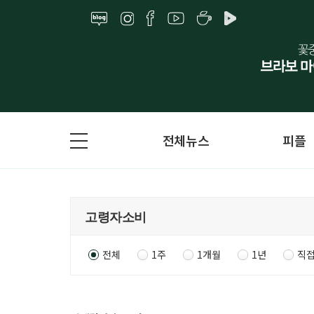
전체뉴스
피플
전체
1주
1개월
1년
직