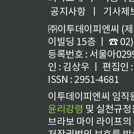
공지사항
ㅣ
기사제
㈜이투데이피엔씨 (제호
이빌딩 15층 ㅣ ☎ 02)
등록번호 : 서울아02992
인 : 김상우 ㅣ 편집인
ISSN : 2951-4681
이투데이피엔씨 임직원
윤리강령
및 실천규정을
브라보 마이 라이프의
저작권법의 보호를 받