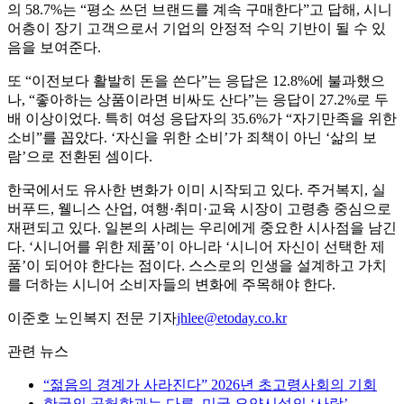
의 58.7%는 “평소 쓰던 브랜드를 계속 구매한다”고 답해, 시니
어층이 장기 고객으로서 기업의 안정적 수익 기반이 될 수 있
음을 보여준다.
또 “이전보다 활발히 돈을 쓴다”는 응답은 12.8%에 불과했으
나, “좋아하는 상품이라면 비싸도 산다”는 응답이 27.2%로 두
배 이상이었다. 특히 여성 응답자의 35.6%가 “자기만족을 위한
소비”를 꼽았다. ‘자신을 위한 소비’가 죄책이 아닌 ‘삶의 보
람’으로 전환된 셈이다.
한국에서도 유사한 변화가 이미 시작되고 있다. 주거복지, 실
버푸드, 웰니스 산업, 여행·취미·교육 시장이 고령층 중심으로
재편되고 있다. 일본의 사례는 우리에게 중요한 시사점을 남긴
다. ‘시니어를 위한 제품’이 아니라 ‘시니어 자신이 선택한 제
품’이 되어야 한다는 점이다. 스스로의 인생을 설계하고 가치
를 더하는 시니어 소비자들의 변화에 주목해야 한다.
이준호 노인복지 전문 기자
jhlee@etoday.co.kr
관련 뉴스
“젊음의 경계가 사라진다” 2026년 초고령사회의 기회
한국의 공허함과는 다른, 미국 요양시설의 ‘사랑’