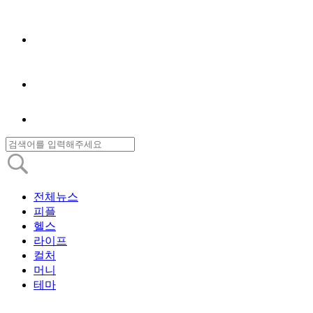
전체뉴스
피플
헬스
라이프
컬처
머니
테마