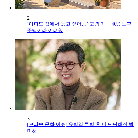
2.
‘아파도 집에서 늙고 싶어…’ 고령 가구 40% 노후
주택이라 어려워
3.
[브라보 문화 이슈] 유방암 투병 후 더 단단해진 박
미선