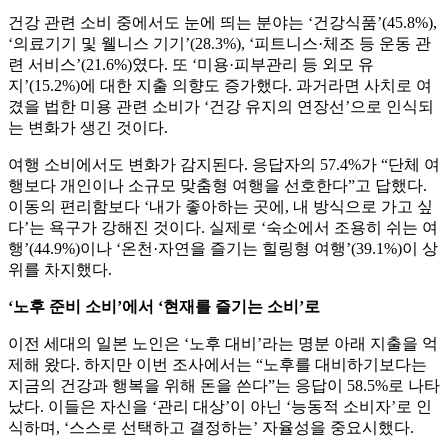
건강 관련 소비 중에서도 눈에 띄는 분야는 ‘건강식품’(45.8%),
‘의료기기 및 웰니스 기기’(28.3%), ‘피트니스·체조 등 운동 관
련 서비스’(21.6%)였다. 또 ‘미용·피부관리 등 외모 유
지’(15.2%)에 대한 지출 의향도 증가했다. 과거라면 사치로 여
겼을 법한 미용 관련 소비가 ‘건강 유지의 연장선’으로 인식되
는 변화가 생긴 것이다.
여행 소비에서도 변화가 감지된다. 응답자의 57.4%가 “단체 여
행보다 개인이나 소규모 맞춤형 여행을 선호한다”고 답했다.
이동의 편리함보다 ‘내가 좋아하는 곳에, 내 방식으로 가고 싶
다’는 욕구가 강해진 것이다. 실제로 ‘숙소에서 조용히 쉬는 여
행’(44.9%)이나 ‘온천·자연을 즐기는 힐링형 여행’(39.1%)이 상
위를 차지했다.
‘노후 준비 소비’에서 ‘현재를 즐기는 소비’로
이전 세대의 일본 노인은 ‘노후 대비’라는 명분 아래 지출을 억
제해 왔다. 하지만 이번 조사에서는 “노후를 대비하기보다는
지금의 건강과 행복을 위해 돈을 쓴다”는 응답이 58.5%로 나타
났다. 이들은 자신을 ‘관리 대상’이 아닌 ‘능동적 소비자’로 인
식하며, ‘스스로 선택하고 결정하는’ 자율성을 중요시했다.