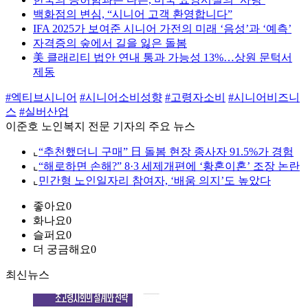
백화점의 변심, “시니어 고객 환영합니다”
IFA 2025가 보여준 시니어 가전의 미래 ‘음성’과 ‘예측’
자격증의 숲에서 길을 잃은 돌봄
美 클래리티 법안 연내 통과 가능성 13%…상원 문턱서
제동
#엑티브시니어
#시니어소비성향
#고령자소비
#시니어비즈니
스
#실버산업
이준호 노인복지 전문 기자의 주요 뉴스
⌞
“추천했더니 구매” 日 돌봄 현장 종사자 91.5%가 경험
⌞
“해로하면 손해?” 8·3 세제개편에 ‘황혼이혼’ 조장 논란
⌞
민간형 노인일자리 참여자, ‘배움 의지’도 높았다
좋아요
0
화나요
0
슬퍼요
0
더 궁금해요
0
최신뉴스