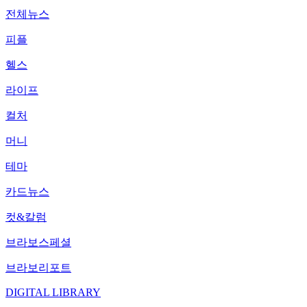
전체뉴스
피플
헬스
라이프
컬처
머니
테마
카드뉴스
컷&칼럼
브라보스페셜
브라보리포트
DIGITAL LIBRARY