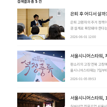
검색결과 총
5
건
은퇴 후 어디서 살까
은퇴 고령자의 주거 정책이
권 설계로 확장돼야 한다는
관계와 일상생활이 이어질 
2026-06-01 12:00
심이라는 
서울시니어스타워, 체
판소리의 고장 전북 고창에
울시니어스타워는 7일부터
풍류’를 시작한다고 밝혔다
2026-01-05 09:53
서울시니어스타워, 1
실버산업 전문기업 서울시