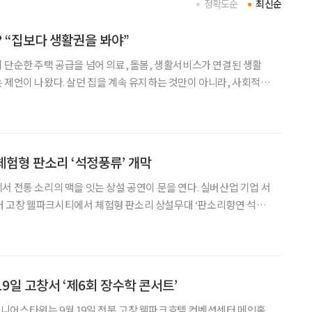
정확도순
최신순
? “집보다 생활권을 봐야”
 단순한 주택 공급을 넘어 의료, 돌봄, 생활서비스가 연결된 생활
 제언이 나왔다. 살던 집을 계속 유지하는 것만이 아니라, 사회적
수 있는 주거·도시 환경을 만드는 것이 초고령사회 주거 정책의 핵
것이다. 한국노년학회는 지난달 29일 세종대학교 컨벤션센터에서 열린 2
험형 판소리 ‘석정풍류’ 개막
서 전통 소리의 맥을 잇는 상설 공연이 문을 연다. 실버산업 기업 서
 고창 웰파크시티에서 체험형 판소리 상설무대 ‘판소리향연 석정
. 이번 공연은 매주 수요일 오후 3시, 고창 웰파크호텔 컨벤션홀에
서 총 52회에 걸쳐 진행된다 . ‘석정풍류’는 판소리를 단순히 감상하는 데서 나
9일 고창서 ‘제6회 장수학 콘서트’
니어스타워는 9월 19일 전북 고창 웰파크호텔 컨벤션센터 메인홀