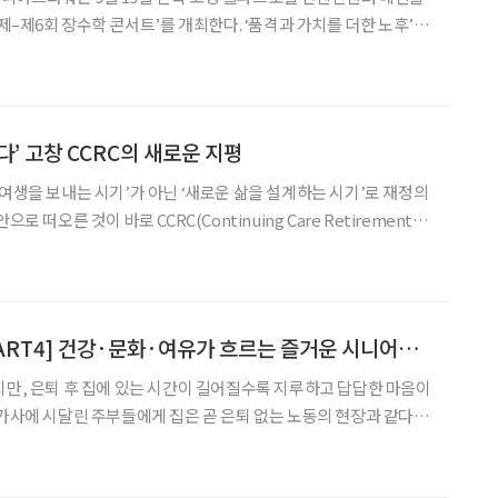
축제–제6회 장수학 콘서트’를 개최한다. ‘품격과 가치를 더한 노후’라
공연을 결합해 노년의 삶을 풍요롭게 하는 방식을 모색하는 문화행사
 단순한 공연을 넘어 “어떻게 살아야 품위 있고 의미 있는
’ 고창 CCRC의 새로운 지평
로 떠오른 것이 바로 CCRC(Continuing Care Retirement
마을)다. 건강할 때부터 마지막 순간까지 한 공간에서 주거·의료·돌봄·
수 있는 복합 커뮤니티를 말한다
[어디서 살것인가 PART4] 건강·문화·여유가 흐르는 즐거운 시니어타운
지만, 은퇴 후 집에 있는 시간이 길어질수록 지루하고 답답한 마음이
 가사에 시달린 주부들에게 집은 곧 은퇴 없는 노동의 현장과 같다.
 주고 여유를 누릴 수 있도록 하는 공간이 바로 시니어 주거 복지시
터, 피트니스클럽, 병원, 약국 등이 집 울타리 안에