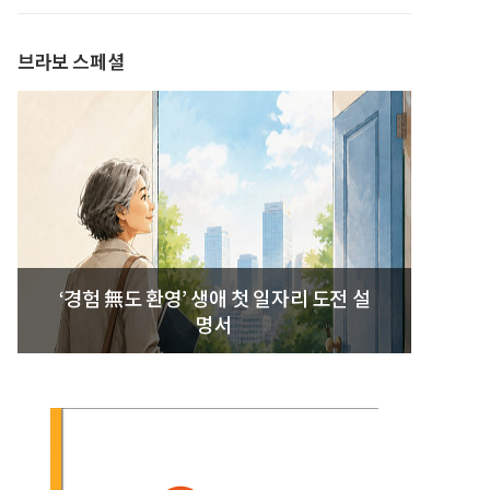
발간
브라보 스페셜
‘경험 無도 환영’ 생애 첫 일자리 도전 설
명서