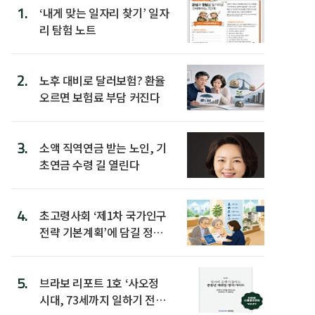
1.
‘내게 맞는 일자리 찾기’ 일자
리 탐험 노트
2.
노후 대비로 달러보험? 환율
오르면 보험료 부담 커진다
3.
소액 직역연금 받는 노인, 기
초연금 수령 길 열린다
4.
초고령사회 ‘제1차 국가인구
전략 기본계획’에 담길 정책
은
5.
브라보 리포트 1호 ‘사오정
시대, 73세까지 일하기 전략’