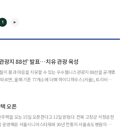
1
관광지 88선’ 발표…치유 관광 육성
◀
▶
이 몸과 마음을 치유할 수 있는 우수웰니스관광지 88선을 공개했
 차덕분(인천), 에스엠비 웰니스센터(부산), 해비치호텔앤드리조트(제
), 고창웰파크시티(전북), 전라남도 마음건강치유센터(전남
주택 오픈
5일 오픈한다고 12일 밝혔다. 전북 고창군 석정온천
을 운영해온 서울시니어스타워와 30년 전통의 서울송도병원의 의
는 18홀 골프장에 앞서 오는 15일 본격적으로 분양에