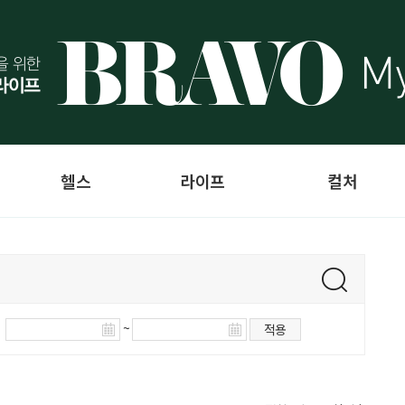
헬스
라이프
컬처
~
적용