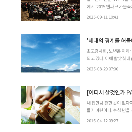
에서 ‘2025 웰파크 가을
는 슬로건 아래, 강연과 
2025-09-11 10:41
다. ‘장수학 콘서트’는
'세대의 경계를 허물다
초고령사회, 노년은 이제 ‘여생을 보내는 시기’가 아닌 ‘새로운 삶을 설계하는 시기’로 재정의
되고 있다. 이에 발맞춰 대안으
Community, 은퇴자 
2025-08-29 07:00
여가를 통합적으로 누릴 
내 집만큼 편한 곳이 없다
들기 마련이다. 수십 년을
그런 시니어의 삶에 활력을
2016-04-12 09:27
설(실버타운)이다. 문화센