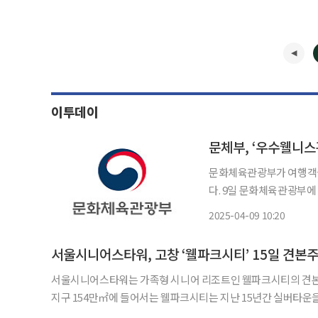
이투데이
문체부, ‘우수웰니스
문화체육관광부가 여행객들
다. 9일 문화체육관광부에 따르면, 올해 기존 77개소에 더해 하이디하우스(서울), 트리비움
(경기), 약석원(인천),
2025-04-09 10:20
주), 교래자연휴양림(제주
서울시니어스타워, 고창 ‘웰파크시티’ 15일 견본
서울시니어스타워는 가족형 시니어 리조트인 웰파크시티의 견본주택을 오는 1
지구 154만㎡에 들어서는 웰파크시티는 지난 15년간 실버타운
료시스템이 접목돼 만들어졌다. 내년 1월 오픈하