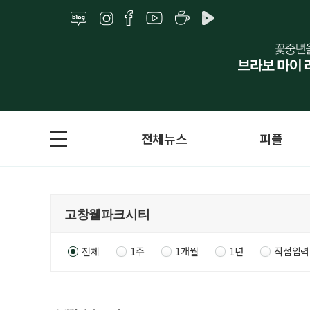
전체뉴스
피플
전체
1주
1개월
1년
직접입력