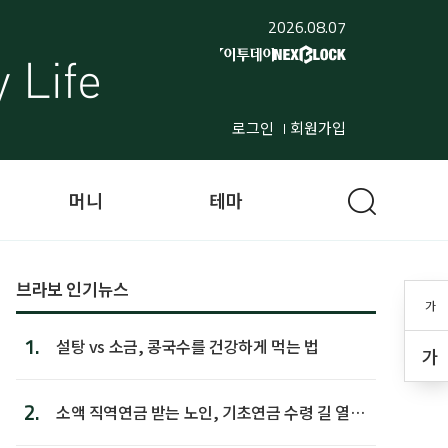
2026.08.07
로그인
회원가입
머니
테마
브라보 인기뉴스
가
1.
설탕 vs 소금, 콩국수를 건강하게 먹는 법
가
2.
소액 직역연금 받는 노인, 기초연금 수령 길 열린
다