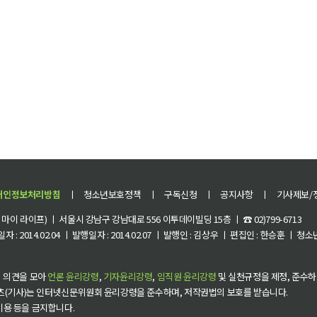
개인정보처리방침
ㅣ
청소년보호정책
ㅣ
구독신청
ㅣ
공지사항
ㅣ
기사제보/
이 라이프) ㅣ 서울시 강남구 강남대로 556 이투데이빌딩 15층 ㅣ ☎ 02)799-6713
 : 2014.02.04 ㅣ 발행일자 : 2014.02.07 ㅣ 발행인 : 김상우 ㅣ 편집인 : 한승훈 ㅣ
 의견을 모아
언론 윤리강령
,
기자윤리강령
,
임직원 윤리강령
및 실천규정을 제정, 준수하
츠(기사)는 인터넷신문위원회 윤리강령을 준수하며, 저작권법의 보호를 받습니다.
 이용 등을 금지합니다.