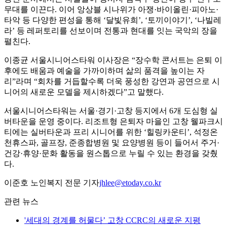
무대를 이끈다. 이어 앙상블 시나위가 아쟁·바이올린·피아노·
타악 등 다양한 편성을 통해 ‘달빛유희’, ‘토끼이야기’, ‘나빌레
라’ 등 레퍼토리를 선보이며 전통과 현대를 잇는 국악의 장을
펼친다.
이종균 서울시니어스타워 이사장은 “장수학 콘서트는 은퇴 이
후에도 배움과 예술을 가까이하며 삶의 품격을 높이는 자
리”라며 “회차를 거듭할수록 더욱 풍성한 강연과 공연으로 시
니어의 새로운 모델을 제시하겠다”고 말했다.
서울시니어스타워는 서울·경기·고창 등지에서 6개 도심형 실
버타운을 운영 중이다. 리조트형 은퇴자 마을인 고창 웰파크시
티에는 실버타운과 프리 시니어를 위한 ‘힐링카운티’, 석정온
천휴스파, 골프장, 준종합병원 및 요양병원 등이 들어서 주거·
건강·휴양·문화 활동을 원스톱으로 누릴 수 있는 환경을 갖췄
다.
이준호 노인복지 전문 기자
jhlee@etoday.co.kr
관련 뉴스
'세대의 경계를 허물다’ 고창 CCRC의 새로운 지평