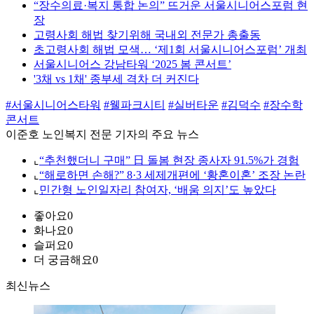
“장수의료·복지 통합 논의” 뜨거운 서울시니어스포럼 현
장
고령사회 해법 찾기위해 국내외 전문가 총출동
초고령사회 해법 모색… ‘제1회 서울시니어스포럼’ 개최
서울시니어스 강남타워 ‘2025 봄 콘서트’
'3채 vs 1채' 종부세 격차 더 커진다
#서울시니어스타워
#웰파크시티
#실버타운
#김덕수
#장수학
콘서트
이준호 노인복지 전문 기자의 주요 뉴스
⌞
“추천했더니 구매” 日 돌봄 현장 종사자 91.5%가 경험
⌞
“해로하면 손해?” 8·3 세제개편에 ‘황혼이혼’ 조장 논란
⌞
민간형 노인일자리 참여자, ‘배움 의지’도 높았다
좋아요
0
화나요
0
슬퍼요
0
더 궁금해요
0
최신뉴스