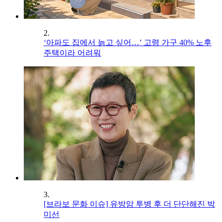
2.
‘아파도 집에서 늙고 싶어…’ 고령 가구 40% 노후
주택이라 어려워
3.
[브라보 문화 이슈] 유방암 투병 후 더 단단해진 박
미선