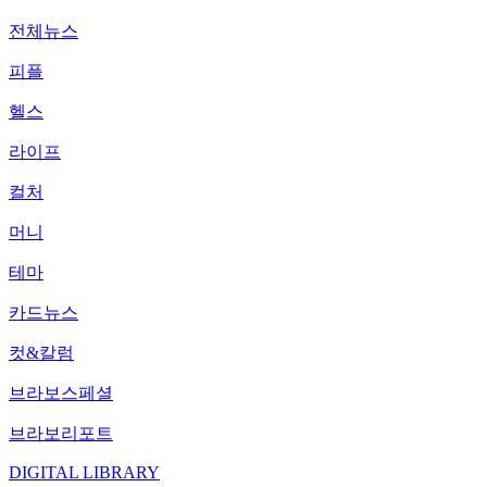
전체뉴스
피플
헬스
라이프
컬처
머니
테마
카드뉴스
컷&칼럼
브라보스페셜
브라보리포트
DIGITAL LIBRARY