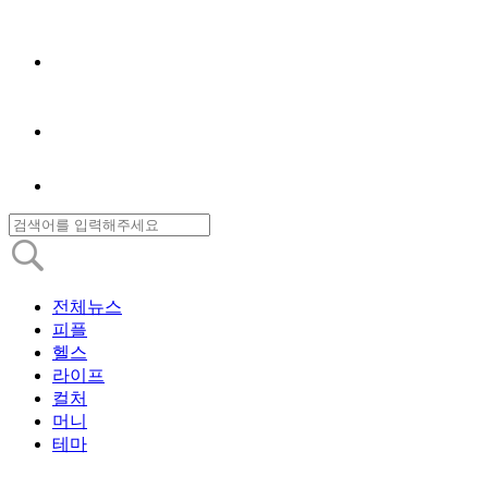
전체뉴스
피플
헬스
라이프
컬처
머니
테마