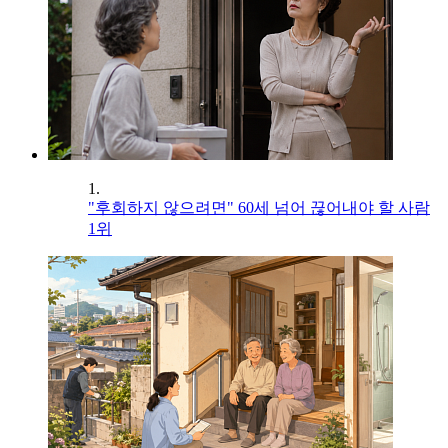
1.
"후회하지 않으려면" 60세 넘어 끊어내야 할 사람
1위