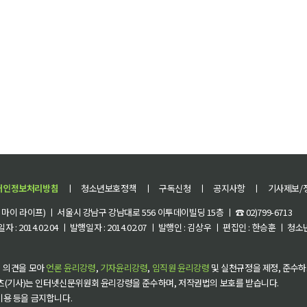
개인정보처리방침
ㅣ
청소년보호정책
ㅣ
구독신청
ㅣ
공지사항
ㅣ
기사제보/
이 라이프) ㅣ 서울시 강남구 강남대로 556 이투데이빌딩 15층 ㅣ ☎ 02)799-6713
 : 2014.02.04 ㅣ 발행일자 : 2014.02.07 ㅣ 발행인 : 김상우 ㅣ 편집인 : 한승훈 ㅣ
 의견을 모아
언론 윤리강령
,
기자윤리강령
,
임직원 윤리강령
및 실천규정을 제정, 준수하
츠(기사)는 인터넷신문위원회 윤리강령을 준수하며, 저작권법의 보호를 받습니다.
 이용 등을 금지합니다.