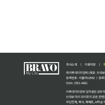
회사소개
ㅣ
이용약관
ㅣ
㈜이투데이피엔씨 (제호 : 브라보 마
등록번호 : 서울아02992 ㅣ 등록일자
ISSN : 2951-4681
이투데이피엔씨 임직원은 모두의
브라보 마이 라이프의 모든 콘텐
무단전재, 복사, 재배포, AI학습