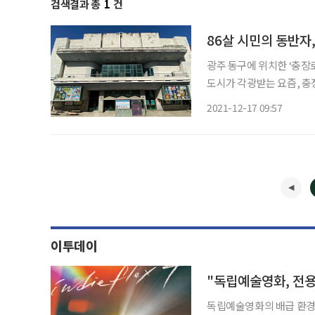
검색결과 총
1
건
86살 시민의 동반자
광주 동구에 위치한 ‘충장
도시가 각광받는 요즘, 충
여전히 가장 먼저 떠오르는 
2021-12-17 09:57
질 사진 대신 손그림 영화
이투데이
"독립예술영화, 전용
독립예술영화의 배급 환경