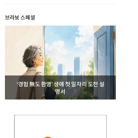
발간
브라보 스페셜
‘경험 無도 환영’ 생애 첫 일자리 도전 설
명서