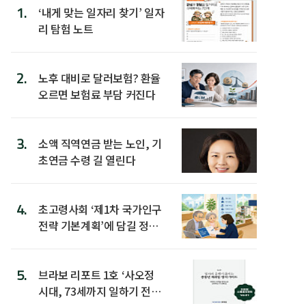
1.
‘내게 맞는 일자리 찾기’ 일자
리 탐험 노트
2.
노후 대비로 달러보험? 환율
오르면 보험료 부담 커진다
3.
소액 직역연금 받는 노인, 기
초연금 수령 길 열린다
4.
초고령사회 ‘제1차 국가인구
전략 기본계획’에 담길 정책
은
5.
브라보 리포트 1호 ‘사오정
시대, 73세까지 일하기 전략’