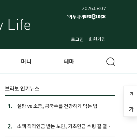
2026.08.07
로그인
회원가입
머니
테마
브라보 인기뉴스
가
1.
설탕 vs 소금, 콩국수를 건강하게 먹는 법
가
2.
소액 직역연금 받는 노인, 기초연금 수령 길 열린
다