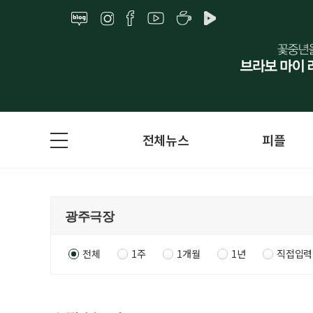
전체뉴스
피플
전체
1주
1개월
1년
직접입력