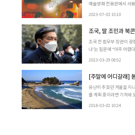
예술영화 전용관에서 사용할 수 있는 
립예술영화 전용관 27곳에
2023-07-03 15:10
혔다. 서울 외 지역 극
조국, 딸 조민과 북
조국 전 법무부 장관이 광
냐’는 질문에 “아주 어렵다”며 즉답을 피했다. 조 전
신의 저서 ‘조국의 법고전 
2023-03-29 08:52
[주말에 어디갈래] 
유난히 추웠던 겨울을 지나
를 계획 중이라면 기차와 
차로 보지 못할 비경을 기
2018-03-02 10:24
가 막혀 스트레스를 받을 일