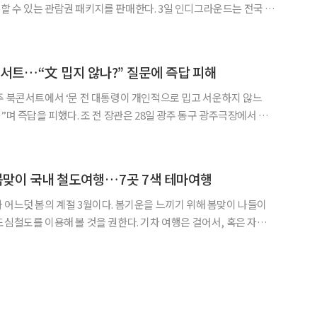
관람권 패키지를 판매한다. 3일 인디그라운드는 전국 독
서 사용할 수 있는 관람권 4매 등 패키지를 2만 원에 판매한다고 밝
장용은 3일 오후 2시부터, 서울 포함 전국 극장용은 7일 오후
콘서트…“文 밉지 않나?” 질문에 즉답 피해
주 북콘서트에서 ‘문 전 대통령이 개인적으로 밉고 서운하지 않느
 장관은 28일 광주 동구 광주극장에서 자
산책’ 북콘서트를 딸 조민 씨와 함께 진행했다. 이날 행사에는 500
명이 넘는 방청객 찾아와 좌석을 가득 메웠다. 이날 조 전 장관은 5·18 민
봄맞이 국내 철도여행…7곳 7색 테마여행
 어느덧 봄의 계절 3월이다. 봄기운을 느끼기 위해 봄맞이 나들이
도심철도를 이용해 볼 것을 권한다. 기차 여행은 걸어서, 혹은 자동
차에 편히 앉아 즐길 수 있어 매력적이다. 또 운전으로 고생하거나 차
 없어 가족과 연인, 친구끼리 부담 없이 떠나기 좋다. 한