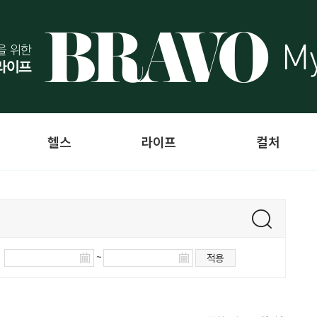
헬스
라이프
컬처
~
적용