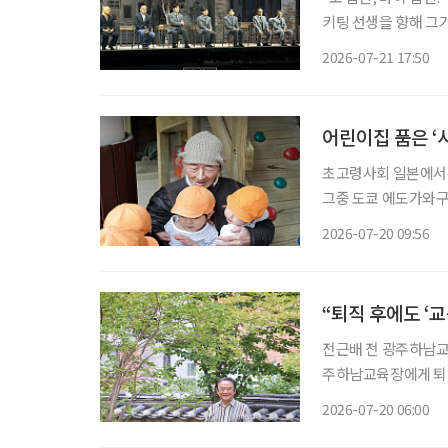
키팅 선생을 향해 그
다. 키팅은 학생들을 
2026-07-21 17:50
어린이집 품은 ‘
초고령사회 일본에서는
그중 도쿄 에도가와구
례로 주목받는다. 고토엔은 고령자 돌봄 공간과 어린이집, 장애인 지원 시설이 한 공간에 공존
2026-07-20 09:56
“퇴직 후에도 ‘
전근배 전 광주하남교육장 많은 사람이 퇴직을 인생의 쉼표라고 말한다. 하
주하남교육장에게 퇴직
히 학교폭력 예방 
2026-07-20 06:00
조직해 활동하고 있다