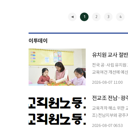
1
2
3
4
이투데이
유치원 교사 절
전국 공·사립 유치원
교육여건 개선에 예산 우선 투입해야" 전국 공·사립 
건휴가나 가족돌봄휴가를
2026-08-07 11:00
◀
전교조 전남·광주
교육격차 해소 위한 교원 확
조) 전남지부와 광주
선발예정인원 축소와 관련해 교원 
2026-08-07 06:53