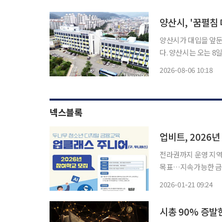
통합특별시교육청이 발
명
양산시가 대입을 앞둔
다. 양산시는 오는 8일 양산비즈니스센터 컨벤션홀에서 지역 고등학생을 대상으로 '2026 꿈
펼침 대학입시컨설팅' 2차 행사를
2026-08-06 10:18
넥스블록
업비트, 2026년
전라권까지 운영 지역
목표…지속가능한 금융
융 교육 강화 디지털자산 거래소 두나무가 운영하는 업비트는 오는 2월 13일까지 2026년 ‘업
2026-01-21 09:24
시총 90% 증발