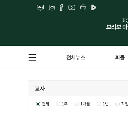
전체뉴스
피플
전체
1주
1개월
1년
직