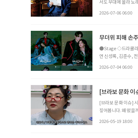
서도 무대에 올라 노래
최고령 테너’로 이름을 올렸다. 생일이 지나 지금은 정확히 101
2026-07-06 06:00
무더위 피해 손주
●Stage ◇드라큘라 일정 7월 10일 ~ 10월 18일 장소 LG아트센터 서울 연출 데이빗 스완 출
연 신성록, 김준수, 전
사랑받아온 대표 흥행 
2026-07-04 06:00
넘는 세월 동안 단 한
[브라보 문화 이
[브라보 문화 이슈] 
짚어봅니다. 왜 떴을까? 개그우먼 이수지가 유튜브 채널 ‘핫이슈지’를 통해 사회 풍자형 캐릭
터 콘텐츠를 선보이며
2026-05-19 18:00
한 ‘실버전성시대’ 시