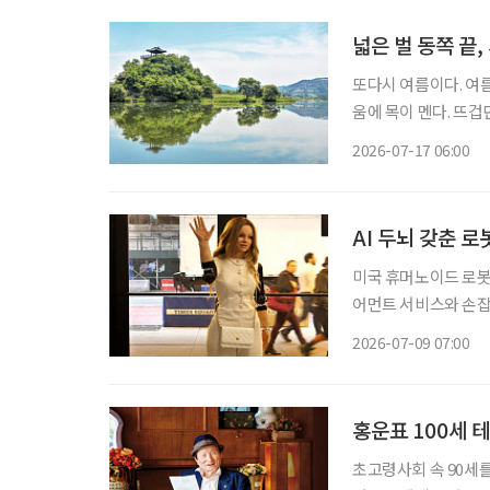
넓은 벌 동쪽 끝,
또다시 여름이다. 여름
움에 목이 멘다. 뜨겁
지 못하던 뜨겁던 날
2026-07-17 06:00
여름을 
AI 두뇌 갖춘 
미국 휴머노이드 로봇
어먼트 서비스와 손잡
AI가 화면 속에 머무
2026-07-09 07:00
홍운표 100세 
초고령사회 속 90세를