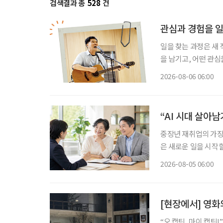
검색결과 총
528
건
관심과 경험을 
일을 찾는 과정은 새
을 남기고, 어떤 관심
그대로 이어가려는 사
2026-08-06 06:00
람, 자신이 변화시킬
“AI 시대 살아
중장년 재취업의 가장 
은 새로운 일을 시작할
이야기하는 지금 중요
2026-08-05 06:00
하는 일을 새로운 기
[현장에서] 영화
“오 캡틴, 마이 캡틴!” 학생들이 하나둘 책상 위로 올라섰다. 학교에서 쫓겨나 교실을 떠나