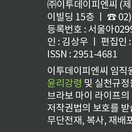
㈜이투데이피엔씨 (제호
이빌딩 15층 ㅣ ☎ 02)
등록번호 : 서울아02992
인 : 김상우 ㅣ 편집인
ISSN : 2951-4681
이투데이피엔씨 임직원
윤리강령
및 실천규정을
브라보 마이 라이프의
저작권법의 보호를 받
무단전재, 복사, 재배포