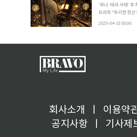
'루나·테라 사태' 후 최악 붕괴 새벽 시간대 폭락 50억달러↓러
트라측 "무리한 청산 
산의 하나인 만트라(O
2025-04-15 05:00
투자회수 사기(시세 
회사소개
ㅣ
이용약
공지사항
ㅣ
기사제