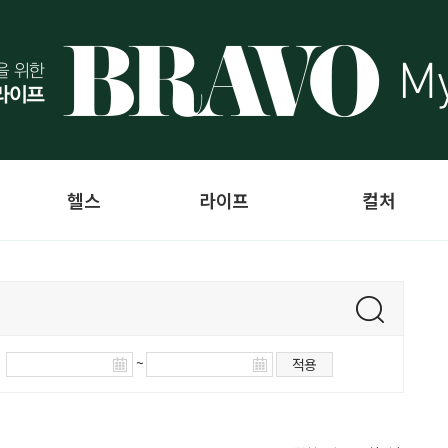
헬스
라이프
컬처
~
적용