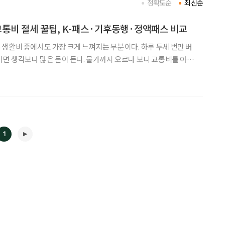
정확도순
최신순
교통비 절세 꿀팁, K-패스·기후동행·정액패스 비교
생활비 중에서도 가장 크게 느껴지는 부분이다. 하루 두세 번만 버
이면 생각보다 많은 돈이 든다. 물가까지 오르다 보니 교통비를 아끼
지키는 일과 다름없다. 이런 부담을 덜어주기 위해 정부와 지자체가 여
있다. 쓴 만큼 돌려받는 K-패스,
1
◀
▶