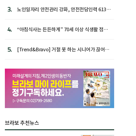
3.
노인일자리 안전관리 강화, 안전전담인력 613명
첫 배치
4.
“아침식사는 든든하게” 70세 이상 식생활 점수
가장 높아
5.
[Trend&Bravo] 거절 못 하는 시니어가 끊어야
할 행동 5
브라보 추천뉴스