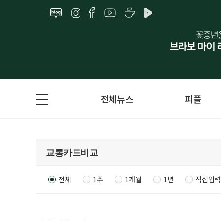
전체뉴스
피플
전체
1주
1개월
1년
직접입력