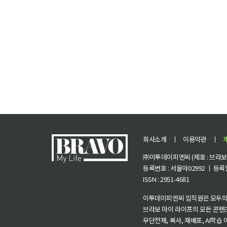
회사소개
ㅣ
이용약관
ㅣ
㈜이투데이피엔씨 (제호 : 브라보 마
등록번호 : 서울아02992 ㅣ 등록일자
ISSN : 2951-4681
이투데이피엔씨 임직원은 모두의
브라보 마이 라이프의 모든 콘텐
무단전재, 복사, 재배포, AI학습