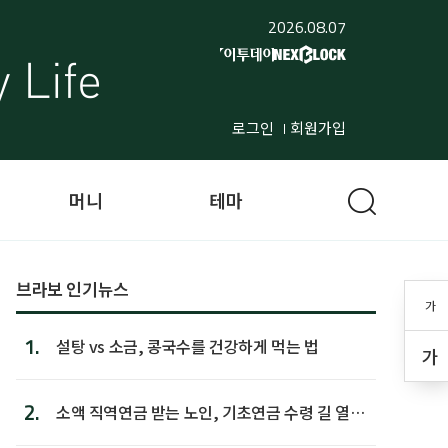
2026.08.07
로그인
회원가입
머니
테마
브라보 인기뉴스
가
1.
설탕 vs 소금, 콩국수를 건강하게 먹는 법
가
2.
소액 직역연금 받는 노인, 기초연금 수령 길 열린
다