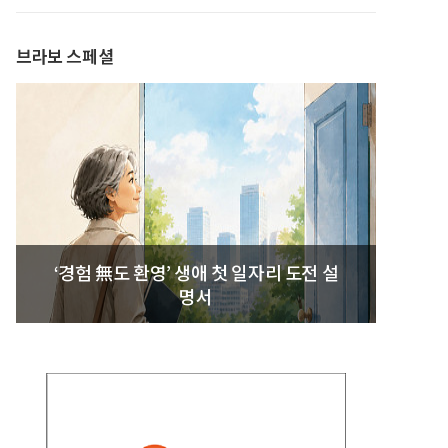
발간
브라보 스페셜
‘경험 無도 환영’ 생애 첫 일자리 도전 설
명서