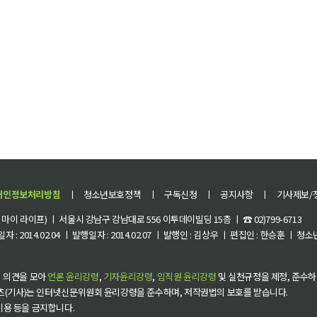
개인정보처리방침
ㅣ
청소년보호정책
ㅣ
구독신청
ㅣ
공지사항
ㅣ
기사제보/
이 라이프) ㅣ 서울시 강남구 강남대로 556 이투데이빌딩 15층 ㅣ ☎ 02)799-6713
 : 2014.02.04 ㅣ 발행일자 : 2014.02.07 ㅣ 발행인 : 김상우 ㅣ 편집인 : 한승훈 ㅣ
 의견을 모아
언론 윤리강령
,
기자윤리강령
,
임직원 윤리강령
및 실천규정을 제정, 준수하
츠(기사)는 인터넷신문위원회 윤리강령을 준수하며, 저작권법의 보호를 받습니다.
 이용 등을 금지합니다.