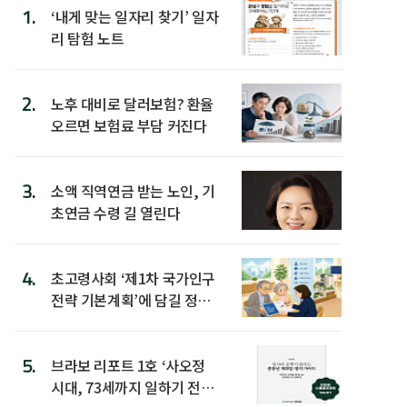
1.
‘내게 맞는 일자리 찾기’ 일자
리 탐험 노트
2.
노후 대비로 달러보험? 환율
오르면 보험료 부담 커진다
3.
소액 직역연금 받는 노인, 기
초연금 수령 길 열린다
4.
초고령사회 ‘제1차 국가인구
전략 기본계획’에 담길 정책
은
5.
브라보 리포트 1호 ‘사오정
시대, 73세까지 일하기 전략’