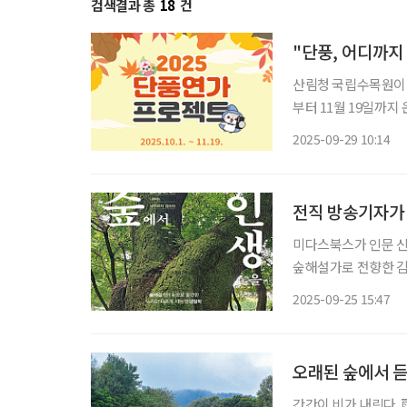
검색결과 총
18
건
"단풍, 어디까지
산림청 국립수목원이 
부터 11월 19일까지
계절관측 플랫폼’을 
2025-09-29 10:14
전직 방송기자가 
미다스북스가 인문 신
숲해설가로 전향한 김
으로 바라보는 시선을
2025-09-25 15:47
않아도 괜찮다”는 메시
오래된 숲에서 
간간이 비가 내린다.