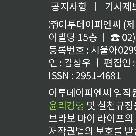
공지사항
ㅣ
기사제
㈜이투데이피엔씨 (제호
이빌딩 15층 ㅣ ☎ 02)
등록번호 : 서울아02992
인 : 김상우 ㅣ 편집인
ISSN : 2951-4681
이투데이피엔씨 임직원
윤리강령
및 실천규정을
브라보 마이 라이프의
저작권법의 보호를 받