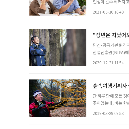
현상이 갈수록 커지고
서 은퇴한 금융전문가
2021-05-10 16:48
"정년은 지났어도
민간·공공기관 퇴직자로
산업진흥원(NIPA)
로 전공 분야의 기술 
2020-12-21 11:54
지자원, 무역투자, 
숲속여행기획자 
단 하루 만에 모든 것
곳이었는데, 비는 한순
히는 그날 하루 내린 
2019-03-29 09:53
다른 18명의 희생자