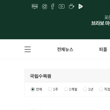
전체뉴스
피플
전체
1주
1개월
1년
직