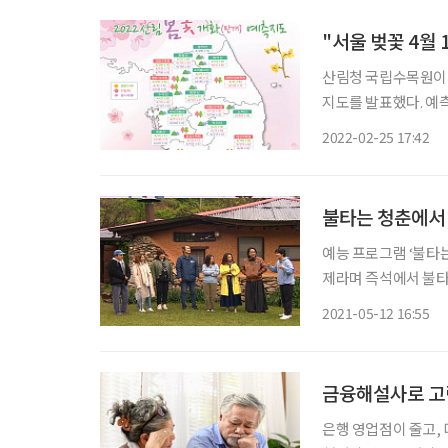
"서울 벚꽃 4월
산림청 국립수목원이 
지도를 발표했다. 예
과 권역별 국‧공립수목원 10곳이다. 이번 예측은 산림
2022-02-25 17:42
기관이 공동으로 참여해
불타는 청춘에서 
예능 프로그램 ‘불타는
제라며 즉석에서 불타는
까?”라는 문제다. 함께한 배우 김광규가 ‘초록색’이라고 대답하자, 최성국이 맞다고 응수했
2021-05-12 16:55
다. 이어 가수 강수
은행 영업점이 줄고,