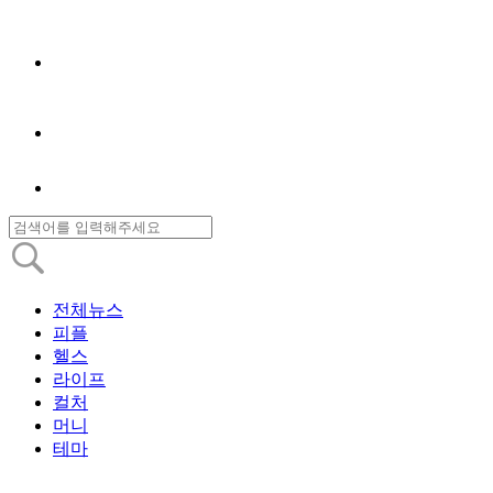
전체뉴스
피플
헬스
라이프
컬처
머니
테마