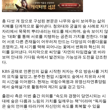
총 다섯 개 장으로 구성된 본문은 나무와 숲이 보여주는 삶의
지혜를 단계적으로 풀어낸다. 청와대와 궁궐의 숲 사례로 자기
자리에서 묵묵히 뿌리내리는 태도를 제시하며, 숲속 보이지 않
는 ‘대화’를 통해 서로를 지탱하는 공존의 가치를 전한다. 더불
어 서로 다른 존재들이 어우러져 만드는 다양성의 아름다움을
조명하고, 제 시기를 택해 피어나는 꽃에서 변화와 혁신의 의
미를 읽어낸다. 마지막으로 씨앗을 ‘자연의 타임캡슐’로 바라
보며 인내와 기다림 속에서 발견되는 가능성과 도전을 강조한
다.
KBS 공채로 언론인의 길을 시작한 저자는 주요 방송사를 거치
며 요직을 맡았고, 분주한 현업 시절에도 숲에서 치유와 사색
의 시간을 이어왔다. 현재는 국립수목원과 유명산자연휴양림
에서 숲해설가로 활동하며 제2의 삶을 걷고 있다.
출판사 측은 이번 출간 의의를 “속도와 경쟁이 당연시되는 시
대에 숲은 다름과 느림의 가치를 일깨우는 책”이라며 “독자들
은 숲의 언어를 따라가며 자신만의 속도를 회복할 수 있을