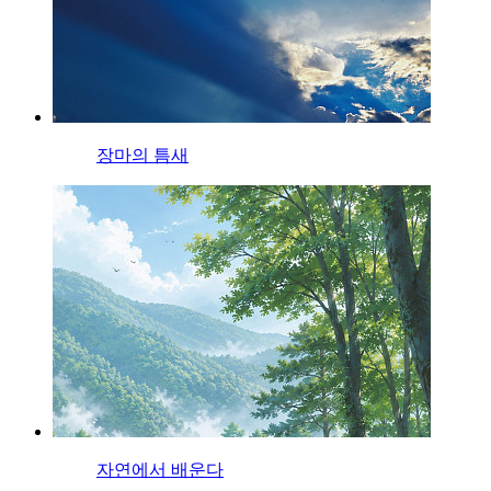
장마의 틈새
자연에서 배운다