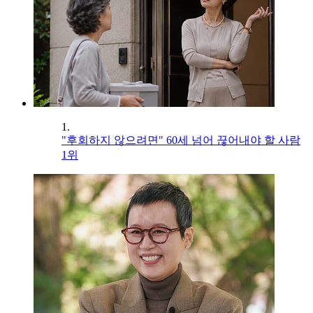
1.
"후회하지 않으려면" 60세 넘어 끊어내야 할 사람
1위