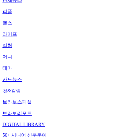
전체뉴스
피플
헬스
라이프
컬처
머니
테마
카드뉴스
컷&칼럼
브라보스페셜
브라보리포트
DIGITAL LIBRARY
50+ 시니어 신춘문예