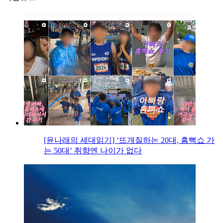
[윤나래의 세대읽기] ‘뜨개질하는 20대, 흠뻑쇼 가
는 50대’ 취향엔 나이가 없다