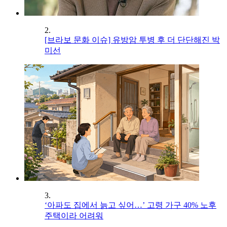
2.
[브라보 문화 이슈] 유방암 투병 후 더 단단해진 박
미선
3.
‘아파도 집에서 늙고 싶어…’ 고령 가구 40% 노후
주택이라 어려워