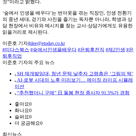
것”이라고 밝혔다.
‘숲에서 인생을 배우다’는 번아웃을 겪는 직장인, 인생 전환기
의 중년 세대, 걷기와 사진을 즐기는 독자뿐 아니라, 학생과 상
담 현장에서 비유와 메시지를 찾는 교사·상담가에게도 유용한
읽을거리로 제시된다.
이준호 기자
jhlee@etoday.co.kr
#미다스북스
#숲에서인생을배우다
#은퇴후전직
#제2인생
#은
퇴후직업
이준호 기자의 주요 뉴스
⌞
SH 재개발임대, 청년 문턱 낮추자 고령층은 ‘그림의 떡’
⌞
AI·로봇 시대의 노후 미리보기… 에이징 라이프 시뮬레
이션
⌞
“추천했더니 구매” 日 돌봄 현장 종사자 91.5%가 경험
좋아요
0
화나요
0
슬퍼요
0
더 궁금해요
0
최신뉴스