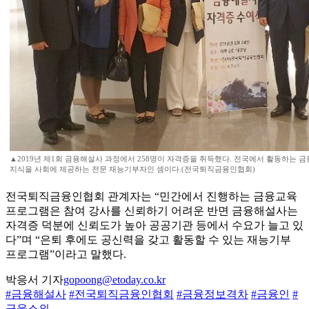
▲2019년 제1회 금융해설사 과정에서 258명이 자격증을 취득했다. 전국에서 활동하는 
지식을 사회에 제공하는 전문 재능기부자인 셈이다.(전국퇴직금융인협회)
전국퇴직금융인협회 관계자는 “민간에서 진행하는 금융교육
프로그램은 참여 강사를 신뢰하기 어려운 반면 금융해설사는
자격증 덕분에 신뢰도가 높아 공공기관 등에서 수요가 늘고 있
다”며 “은퇴 후에도 공신력을 갖고 활동할 수 있는 재능기부
프로그램”이라고 말했다.
박응서 기자
gopoong@etoday.co.kr
#금융해설사
#전국퇴직금융인협회
#금융정보격차
#금융인
#
금융소외