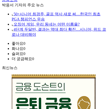
박응서 기자의 주요 뉴스
⌞
50+시니어 최경주, 골프 역사 새로 써…한국인 최초
PGA 챔피언스 우승
⌞
오징어 게임, 우리 동네는 어떤 이름을?
⌞
4단계 두달반, 결과는 역대 최다 확진…시니어, 위드 코
로나 대비해야
좋아요
0
화나요
0
슬퍼요
0
더 궁금해요
0
최신뉴스