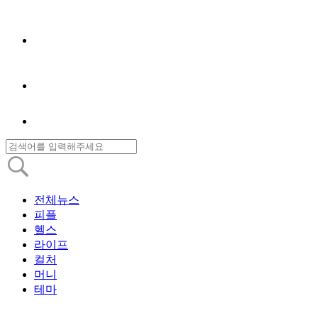
전체뉴스
피플
헬스
라이프
컬처
머니
테마