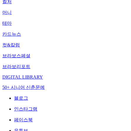
컬처
머니
테마
카드뉴스
컷&칼럼
브라보스페셜
브라보리포트
DIGITAL LIBRARY
50+ 시니어 신춘문예
블로그
인스타그램
페이스북
유튜브