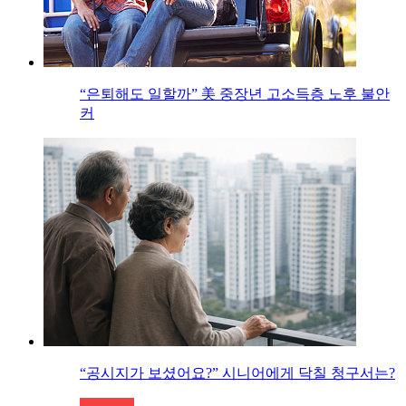
“은퇴해도 일할까” 美 중장년 고소득층 노후 불안
커
“공시지가 보셨어요?” 시니어에게 닥칠 청구서는?