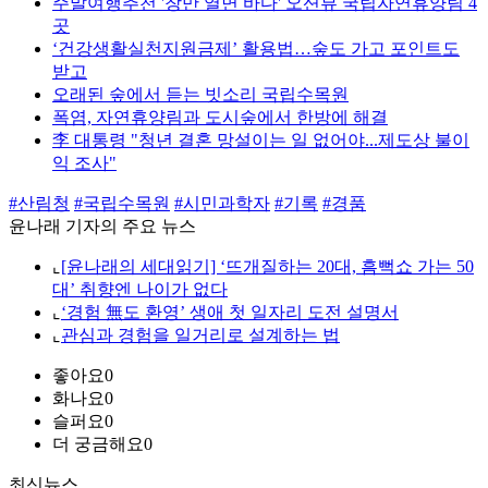
주말여행추천 '창만 열면 바다' 오션뷰 국립자연휴양림 4
곳
‘건강생활실천지원금제’ 활용법…숲도 가고 포인트도
받고
오래된 숲에서 듣는 빗소리 국립수목원
폭염, 자연휴양림과 도시숲에서 한방에 해결
李 대통령 "청년 결혼 망설이는 일 없어야...제도상 불이
익 조사"
#산림청
#국립수목원
#시민과학자
#기록
#경품
윤나래 기자의 주요 뉴스
⌞
[윤나래의 세대읽기] ‘뜨개질하는 20대, 흠뻑쇼 가는 50
대’ 취향엔 나이가 없다
⌞
‘경험 無도 환영’ 생애 첫 일자리 도전 설명서
⌞
관심과 경험을 일거리로 설계하는 법
좋아요
0
화나요
0
슬퍼요
0
더 궁금해요
0
최신뉴스