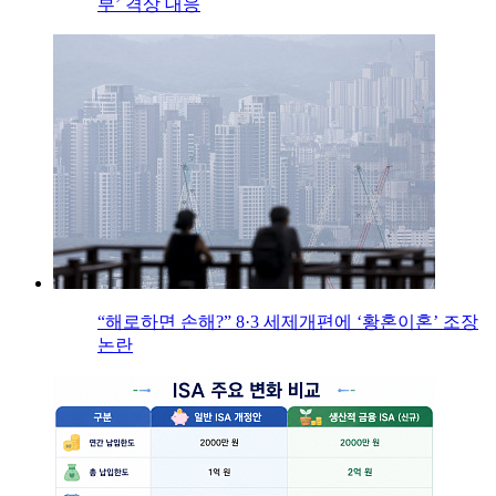
부’ 격상 대응
“해로하면 손해?” 8·3 세제개편에 ‘황혼이혼’ 조장
논란