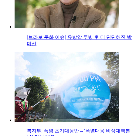
[브라보 문화 이슈] 유방암 투병 후 더 단단해진 박
미선
복지부, 폭염 초기대응반→‘폭염대응 비상대책본