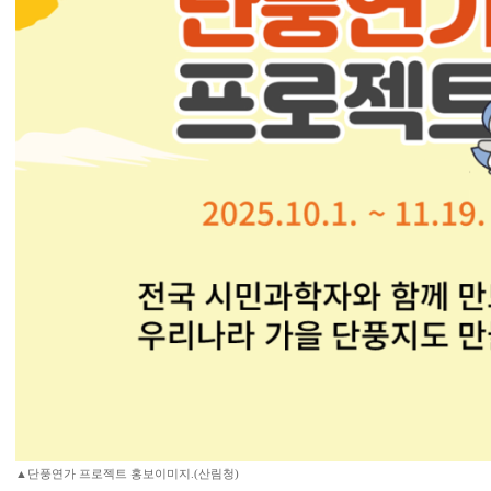
▲단풍연가 프로젝트 홍보이미지.(산림청)