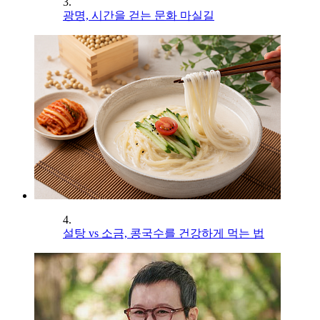
3.
광명, 시간을 걷는 문화 마실길
4.
설탕 vs 소금, 콩국수를 건강하게 먹는 법