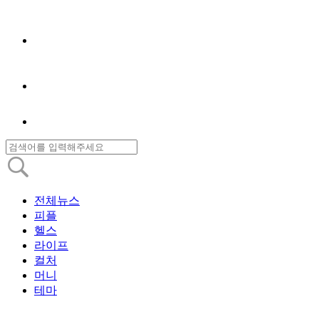
전체뉴스
피플
헬스
라이프
컬처
머니
테마